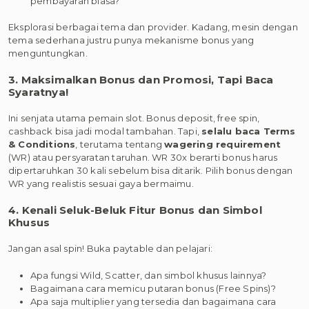
pembayaran biasa?
Eksplorasi berbagai tema dan provider. Kadang, mesin dengan
tema sederhana justru punya mekanisme bonus yang
menguntungkan.
3. Maksimalkan Bonus dan Promosi, Tapi Baca
Syaratnya!
Ini senjata utama pemain slot. Bonus deposit, free spin,
cashback bisa jadi modal tambahan. Tapi,
selalu baca Terms
& Conditions
, terutama tentang
wagering requirement
(WR) atau persyaratan taruhan. WR 30x berarti bonus harus
dipertaruhkan 30 kali sebelum bisa ditarik. Pilih bonus dengan
WR yang realistis sesuai gaya bermaimu.
4. Kenali Seluk-Beluk Fitur Bonus dan Simbol
Khusus
Jangan asal spin! Buka paytable dan pelajari:
Apa fungsi Wild, Scatter, dan simbol khusus lainnya?
Bagaimana cara memicu putaran bonus (Free Spins)?
Apa saja multiplier yang tersedia dan bagaimana cara