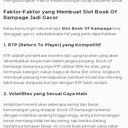
menguntungkan. Faktor keberuntungan tetap berperan besar.
Faktor-Faktor yang Membuat Slot Book Of
Rampage Jadi Gacor
Kalau kamu ingin tahu kenapa
Slot Book Of Rampage
bisa
dianggap gacor, ada beberapa hal yang perlu diperhatikan:
1. RTP (Return To Player) yang Kompetitif
RTP adalah persentase teoretis dari uang taruhan yang akan
dikembalikan ke pemain dalam jangka panjang. Book Of
Rampage biasanya punya RTP sekitar 96% ke atas, yang
termasuk kategori cukup bagus di dunia slot online. Angka ini
membuat peluang mendapatkan kembali modal dan menang
lebih besar daripada slot lain dengan RTP lebih rendah.
2. Volatilitas yang Sesuai Gaya Main
Volatilitas menentukan seberapa sering dan besar
kemenangan yang didapat. Book Of Rampage terkenal
dengan volatilitas sedang hingga tinggi, artinya kemenangan
besar memang tidak terlalu sering, tapi ketika datang,
hadiahnya lumayan besar. Ini cocok buat pemain yang sabar