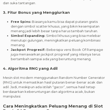
dan suka tantangan.
3. Fitur Bonus yang Menggiurkan
Free Spins:
Biasanya kamu bisa dapat putaran gratis
dengan simbol scatter khusus, yang bikin kesempatan
menang jadi lebih besar tanpa harus tambah taruhan.
Simbol Expanding:
Simbol khusus yang bisa melebar
menutupi gulungan, meningkatkan peluang kombinasi
menang.
Jackpot Progresif:
Beberapa versi Book Of Rampage
juga menawarkan jackpot progresif yang nilainya terus
bertambah sampai ada yang beruntung menang.
4. Algoritma RNG yang Adil
Mesin slot modern menggunakan Random Number Generator
(RNG) untuk memastikan hasil putaran benar-benar acak dan
adil. Jadi, meskipun ada istilah “gacor”, semua hasil tetap
berdasarkan keberuntungan dan algoritma acak, bukan
manipulasi.
Cara Meningkatkan Peluang Menang di Slot