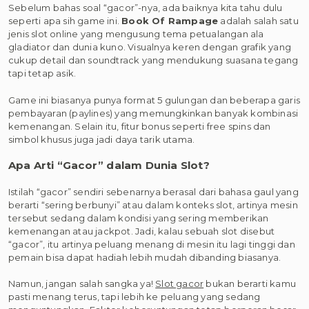
Sebelum bahas soal “gacor”-nya, ada baiknya kita tahu dulu
seperti apa sih game ini.
Book Of Rampage
adalah salah satu
jenis slot online yang mengusung tema petualangan ala
gladiator dan dunia kuno. Visualnya keren dengan grafik yang
cukup detail dan soundtrack yang mendukung suasana tegang
tapi tetap asik.
Game ini biasanya punya format 5 gulungan dan beberapa garis
pembayaran (paylines) yang memungkinkan banyak kombinasi
kemenangan. Selain itu, fitur bonus seperti free spins dan
simbol khusus juga jadi daya tarik utama.
Apa Arti “Gacor” dalam Dunia Slot?
Istilah “gacor” sendiri sebenarnya berasal dari bahasa gaul yang
berarti “sering berbunyi” atau dalam konteks slot, artinya mesin
tersebut sedang dalam kondisi yang sering memberikan
kemenangan atau jackpot. Jadi, kalau sebuah slot disebut
“gacor”, itu artinya peluang menang di mesin itu lagi tinggi dan
pemain bisa dapat hadiah lebih mudah dibanding biasanya.
Namun, jangan salah sangka ya!
Slot gacor
bukan berarti kamu
pasti menang terus, tapi lebih ke peluang yang sedang