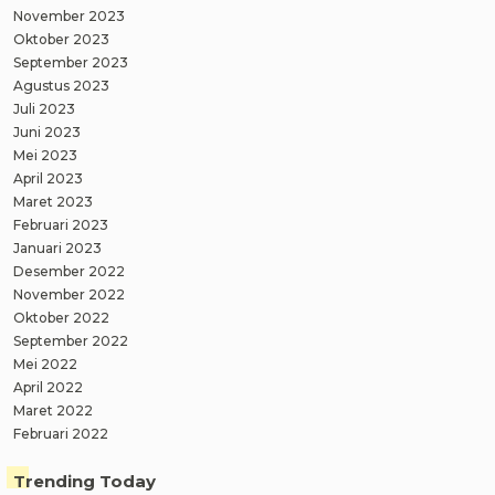
November 2023
Oktober 2023
September 2023
Agustus 2023
Juli 2023
Juni 2023
Mei 2023
April 2023
Maret 2023
Februari 2023
Januari 2023
Desember 2022
November 2022
Oktober 2022
September 2022
Mei 2022
April 2022
Maret 2022
Februari 2022
Trending Today