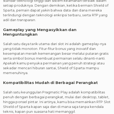
standar teknologi tinggi dan sistem keamanan terbaik dalam
setiap produknya. Dengan demikian, ketika bermain Shield of
Sparta, pemain dapat yakin bahwa data dan dana mereka
terlindungi dengan teknologi enkripsi terbaru, serta RTP yang
adil dan transparan.
Gameplay yang Mengasyikkan dan
Menguntungkan
Salah satu daya tarik utama dari slot ini adalah gameplay-nya
yang tidak monoton. Fitur-fitur bonus yang inovatif dan
kesempatan meraih kemenangan besar melalui putaran gratis
serta simbol bonus membuat permainan selalu dinanti-nanti.
Apakah kamu penyuka permainan yang penuh strategi atau
sekadar mencari hiburan santai, Shield of Sparta mampu
memenuhinya.
Kompatibilitas Mudah di Berbagai Perangkat
Salah satu keunggulan Pragmatic Play adalah kompatibilitas
penuh dengan berbagai perangkat, mulai dari desktop, tablet,
hingga ponsel pintar. Ini artinya, kamu bisa memainkan RTP Slot
Shield of Sparta kapan saja dan di mana saja tanpa kendala
teknis, kapan pun suasana hati memanggil.