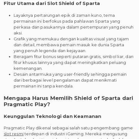
Fitur Utama dari Slot Shield of Sparta
Layaknya pertarungan epik di zaman kuno, tema
permainan ini berfokus pada pahlawan Sparta yang
perkasa dan pasukannya dalam pertempuran yang penuh
aksi.
Grafik yang memukau dengan kualitas visual yang tajam
dan detail, membawa pemain masuk ke dunia Sparta
yang penuh legenda dan kejayaan.
Beragam fitur bonus seperti putaran gratis, simbol liar, dan
fitur khusus lainnya yang dapat meningkatkan peluang
kemenangan.
Desain antarmuka yang user-friendly sehingga pemain
dari berbagai level pengalaman dapat menikmati
permainan ini tanpa kendala.
Mengapa Harus Memilih Shield of Sparta dari
Pragmatic Play?
Keunggulan Teknologi dan Keamanan
Pragmatic Play dikenal sebagai salah satu pengembang game
slot resmi
terdepan di industri iGaming. Mereka mengusung