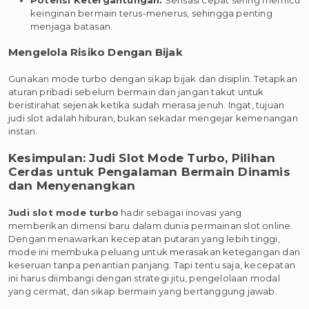
keinginan bermain terus-menerus, sehingga penting
menjaga batasan.
Mengelola Risiko Dengan Bijak
Gunakan mode turbo dengan sikap bijak dan disiplin. Tetapkan
aturan pribadi sebelum bermain dan jangan takut untuk
beristirahat sejenak ketika sudah merasa jenuh. Ingat, tujuan
judi slot adalah hiburan, bukan sekadar mengejar kemenangan
instan.
Kesimpulan: Judi Slot Mode Turbo, Pilihan
Cerdas untuk Pengalaman Bermain Dinamis
dan Menyenangkan
Judi slot mode turbo
hadir sebagai inovasi yang
memberikan dimensi baru dalam dunia permainan slot online.
Dengan menawarkan kecepatan putaran yang lebih tinggi,
mode ini membuka peluang untuk merasakan ketegangan dan
keseruan tanpa penantian panjang. Tapi tentu saja, kecepatan
ini harus diimbangi dengan strategi jitu, pengelolaan modal
yang cermat, dan sikap bermain yang bertanggung jawab.