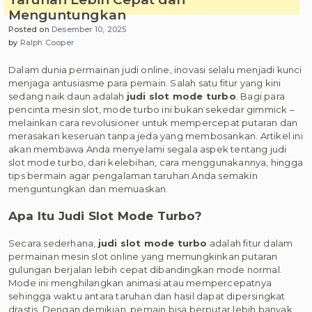
Menguntungkan
Posted on
Desember 10, 2025
by
Ralph Cooper
Dalam dunia permainan judi online, inovasi selalu menjadi kunci
menjaga antusiasme para pemain. Salah satu fitur yang kini
sedang naik daun adalah
judi slot mode turbo
. Bagi para
pencinta mesin slot, mode turbo ini bukan sekedar gimmick –
melainkan cara revolusioner untuk mempercepat putaran dan
merasakan keseruan tanpa jeda yang membosankan. Artikel ini
akan membawa Anda menyelami segala aspek tentang judi
slot mode turbo, dari kelebihan, cara menggunakannya, hingga
tips bermain agar pengalaman taruhan Anda semakin
menguntungkan dan memuaskan.
Apa Itu Judi Slot Mode Turbo?
Secara sederhana,
judi slot mode turbo
adalah fitur dalam
permainan mesin slot online yang memungkinkan putaran
gulungan berjalan lebih cepat dibandingkan mode normal.
Mode ini menghilangkan animasi atau mempercepatnya
sehingga waktu antara taruhan dan hasil dapat dipersingkat
drastis. Dengan demikian, pemain bisa berputar lebih banyak