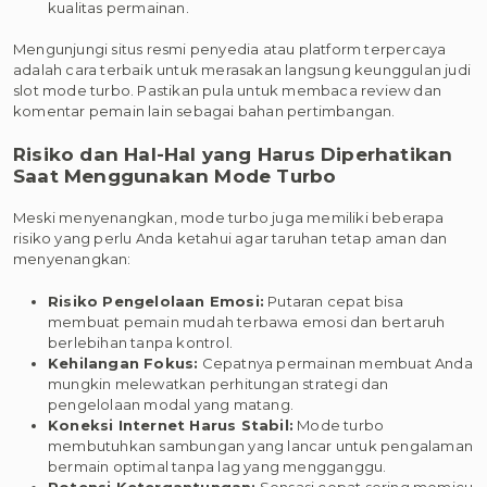
kualitas permainan.
Mengunjungi situs resmi penyedia atau platform terpercaya
adalah cara terbaik untuk merasakan langsung keunggulan judi
slot mode turbo. Pastikan pula untuk membaca review dan
komentar pemain lain sebagai bahan pertimbangan.
Risiko dan Hal-Hal yang Harus Diperhatikan
Saat Menggunakan Mode Turbo
Meski menyenangkan, mode turbo juga memiliki beberapa
risiko yang perlu Anda ketahui agar taruhan tetap aman dan
menyenangkan:
Risiko Pengelolaan Emosi:
Putaran cepat bisa
membuat pemain mudah terbawa emosi dan bertaruh
berlebihan tanpa kontrol.
Kehilangan Fokus:
Cepatnya permainan membuat Anda
mungkin melewatkan perhitungan strategi dan
pengelolaan modal yang matang.
Koneksi Internet Harus Stabil:
Mode turbo
membutuhkan sambungan yang lancar untuk pengalaman
bermain optimal tanpa lag yang mengganggu.
Potensi Ketergantungan:
Sensasi cepat sering memicu