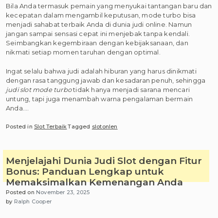
Bila Anda termasuk pemain yang menyukai tantangan baru dan
kecepatan dalam mengambil keputusan, mode turbo bisa
menjadi sahabat terbaik Anda di dunia judi online. Namun
jangan sampai sensasi cepat ini menjebak tanpa kendali.
Seimbangkan kegembiraan dengan kebijaksanaan, dan
nikmati setiap momen taruhan dengan optimal.
Ingat selalu bahwa judi adalah hiburan yang harus dinikmati
dengan rasa tanggung jawab dan kesadaran penuh, sehingga
judi slot mode turbo
tidak hanya menjadi sarana mencari
untung, tapi juga menambah warna pengalaman bermain
Anda.…
Posted in
Slot Terbaik
Tagged
slotonlen
Menjelajahi Dunia Judi Slot dengan Fitur
Bonus: Panduan Lengkap untuk
Memaksimalkan Kemenangan Anda
Posted on
November 23, 2025
by
Ralph Cooper