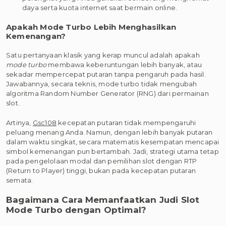
daya serta kuota internet saat bermain online.
Apakah Mode Turbo Lebih Menghasilkan
Kemenangan?
Satu pertanyaan klasik yang kerap muncul adalah apakah
mode turbo
membawa keberuntungan lebih banyak, atau
sekadar mempercepat putaran tanpa pengaruh pada hasil.
Jawabannya, secara teknis, mode turbo tidak mengubah
algoritma Random Number Generator (RNG) dari permainan
slot.
Artinya,
Gsc108
kecepatan putaran tidak mempengaruhi
peluang menang Anda. Namun, dengan lebih banyak putaran
dalam waktu singkat, secara matematis kesempatan mencapai
simbol kemenangan pun bertambah. Jadi, strategi utama tetap
pada pengelolaan modal dan pemilihan slot dengan RTP
(Return to Player) tinggi, bukan pada kecepatan putaran
semata.
Bagaimana Cara Memanfaatkan Judi Slot
Mode Turbo dengan Optimal?