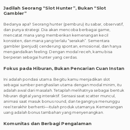
Jadilah Seorang “Slot Hunter”, Bukan “Slot
Gambler”
Bedanya apa? Seorang hunter (pemburu) itu sabar, observatif,
dan punya strategi. Dia akan mencoba berbagai game,
mencatat mana yang memberikan kemenangan kecil
konsisten, dan mana yang terlalu “serakah”. Sementara
gambler (penjudi) cenderung spontan, emosional, dan hanya
mengandalkan feeling. Dengan modal receh, kamu bisa
berperan sebagai hunter yang cerdas.
Fokus pada Hiburan, Bukan Pencarian Cuan Instan
Ini adalah pondasi utama. Begitu kamu menjadikan slot
sebagai sumber penghasilan utama dengan modal minim, itu
adalah awal dari masalah. Tetaplah melihatnya sebagai bentuk
hiburan digital yang interaktif. Sensasi saat scatter muncul,
animasi saat masuk bonus round, dan tegangnya menunggu
reel terakhir berhenti—itulah produk utamanya. Kemenangan
uang adalah bonus tambahan yang menyenangkan.
Komunitas dan Berbagi Pengalaman