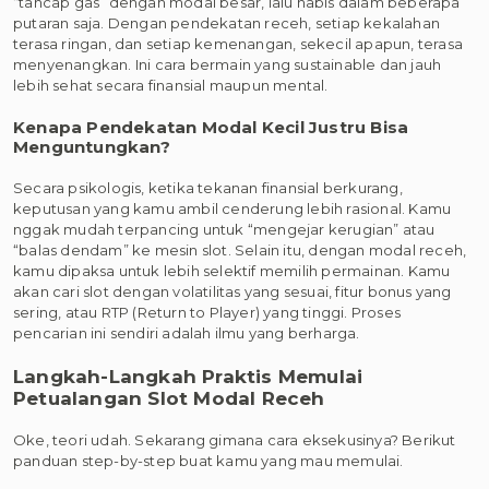
“tancap gas” dengan modal besar, lalu habis dalam beberapa
putaran saja. Dengan pendekatan receh, setiap kekalahan
terasa ringan, dan setiap kemenangan, sekecil apapun, terasa
menyenangkan. Ini cara bermain yang sustainable dan jauh
lebih sehat secara finansial maupun mental.
Kenapa Pendekatan Modal Kecil Justru Bisa
Menguntungkan?
Secara psikologis, ketika tekanan finansial berkurang,
keputusan yang kamu ambil cenderung lebih rasional. Kamu
nggak mudah terpancing untuk “mengejar kerugian” atau
“balas dendam” ke mesin slot. Selain itu, dengan modal receh,
kamu dipaksa untuk lebih selektif memilih permainan. Kamu
akan cari slot dengan volatilitas yang sesuai, fitur bonus yang
sering, atau RTP (Return to Player) yang tinggi. Proses
pencarian ini sendiri adalah ilmu yang berharga.
Langkah-Langkah Praktis Memulai
Petualangan Slot Modal Receh
Oke, teori udah. Sekarang gimana cara eksekusinya? Berikut
panduan step-by-step buat kamu yang mau memulai.