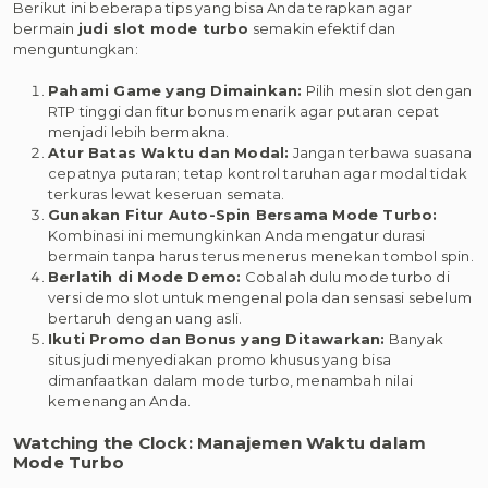
Berikut ini beberapa tips yang bisa Anda terapkan agar
bermain
judi slot mode turbo
semakin efektif dan
menguntungkan:
Pahami Game yang Dimainkan:
Pilih mesin slot dengan
RTP tinggi dan fitur bonus menarik agar putaran cepat
menjadi lebih bermakna.
Atur Batas Waktu dan Modal:
Jangan terbawa suasana
cepatnya putaran; tetap kontrol taruhan agar modal tidak
terkuras lewat keseruan semata.
Gunakan Fitur Auto-Spin Bersama Mode Turbo:
Kombinasi ini memungkinkan Anda mengatur durasi
bermain tanpa harus terus menerus menekan tombol spin.
Berlatih di Mode Demo:
Cobalah dulu mode turbo di
versi demo slot untuk mengenal pola dan sensasi sebelum
bertaruh dengan uang asli.
Ikuti Promo dan Bonus yang Ditawarkan:
Banyak
situs judi menyediakan promo khusus yang bisa
dimanfaatkan dalam mode turbo, menambah nilai
kemenangan Anda.
Watching the Clock: Manajemen Waktu dalam
Mode Turbo