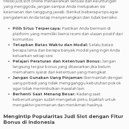
Meski judi slot online menawarkan sensasi dan keuntungan
yang menggoda, jangan sampai Anda melupakan sisi
keamanan dan tanggung jawab. Berikut beberapa tips agar
pengalaman Anda tetap menyenangkan dan tidak berisiko:
Pilih Situs Terpercaya:
Pastikan Anda bermain di
platform yang memiliki lisensi resmi dan ulasan positif dari
komunitas.
Tetapkan Batas Waktu dan Modal:
Selalu batasi
berapa lama dan berapa banyak modal yang ingin Anda
keluarkan setiap sesi.
Pelajari Peraturan dan Ketentuan Bonus:
Jangan
langsung tergiur bonus yang ditawarkan jika belum
memahami syarat dan ketentuan yang mengikat.
Jangan Gunakan Uang Pinjaman:
Bermainlah dengan
uang pribadi yang tidak mengganggu kebutuhan pokok
agar tidak menimbulkan masalah lain.
Berhenti Saat Menang Besar:
Kadang saat
keberuntungan sudah mengetuk pintu, bijaklah untuk
mengakhiri permainan dan menikmati hasilnya.
Mengintip Popularitas Judi Slot dengan Fitur
Bonus di Indonesia