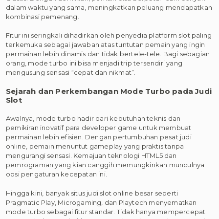
dalam waktu yang sama, meningkatkan peluang mendapatkan
kombinasi pemenang.
Fitur ini seringkali dihadirkan oleh penyedia platform slot paling
terkemuka sebagai jawaban atas tuntutan pemain yang ingin
permainan lebih dinamis dan tidak bertele-tele. Bagi sebagian
orang, mode turbo ini bisa menjadi trip tersendiri yang
mengusung sensasi “cepat dan nikmat”.
Sejarah dan Perkembangan Mode Turbo pada Judi
Slot
Awalnya, mode turbo hadir dari kebutuhan teknis dan
pemikiran inovatif para developer game untuk membuat
permainan lebih efisien. Dengan pertumbuhan pesat judi
online, pemain menuntut gameplay yang praktis tanpa
mengurangi sensasi. Kemajuan teknologi HTML5 dan
pemrograman yang kian canggih memungkinkan munculnya
opsi pengaturan kecepatan ini.
Hingga kini, banyak situs judi slot online besar seperti
Pragmatic Play, Microgaming, dan Playtech menyematkan
mode turbo sebagai fitur standar. Tidak hanya mempercepat