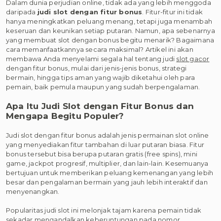
Dalam dunia perjudian online, tidak ada yang lebih menggoda
daripada
judi slot dengan fitur bonus
. Fitur-fitur ini tidak
hanya meningkatkan peluang menang, tetapi juga menambah
keseruan dan keunikan setiap putaran. Namun, apa sebenarnya
yang membuat slot dengan bonus begitu menarik? Bagaimana
cara memanfaatkannya secara maksimal? Artikel ini akan
membawa Anda menyelami segala hal tentang judi
slot gacor
dengan fitur bonus, mulai dari jenis-jenis bonus, strategi
bermain, hingga tips aman yang wajib diketahui oleh para
pemain, baik pemula maupun yang sudah berpengalaman.
Apa Itu Judi Slot dengan Fitur Bonus dan
Mengapa Begitu Populer?
Judi slot dengan fitur bonus adalah jenis permainan slot online
yang menyediakan fitur tambahan di luar putaran biasa. Fitur
bonus tersebut bisa berupa putaran gratis (free spins), mini
game, jackpot progresif, multiplier, dan lain-lain. Kesemuanya
bertujuan untuk memberikan peluang kemenangan yang lebih
besar dan pengalaman bermain yang jauh lebih interaktif dan
menyenangkan.
Popularitas judi slot ini melonjak tajam karena pemain tidak
sekadar mengandalkan keberuntungan pada nomor