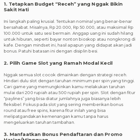
1. Tetapkan Budget “Receh” yang Nggak Bikin
Sakit Hati
Ini langkah paling krusial. Tentukan nominal yang benar-benar
bersahabat. Misalnya, Rp 20.000, Rp 50.000, atau maksimal Rp
100.000 untuk satu sesi bermain. Anggap uang ini sudah hilang
untuk hiburan, seperti bayar nonton bioskop atau nongkrong di
kafe. Dengan mindset ini, hasil apapun yang didapat akan jadi
bonus. Patuhi batasan ini dengan disiplin besi.
2. Pilih Game Slot yang Ramah Modal Kecil
Nggak semua slot cocok dimainkan dengan strategi receh.
Hindari dulu slot dengan taruhan minimum per spin yang tinggi.
Cari game yang memungkinkan kamu melakukan taruhan
mulai dari 200 rupiah atau 500 rupiah per spin. Slot dengan fitur
“paylines” yang bisa diatur jumlahnya juga biasanya lebih
fleksibel. Fokus pada slot yang sering memberikan bonus
round atau free spins, karena fitur inilah yang bisa
melipatgandakan kemenangan kamu tanpa harus
mengeluarkan taruhan tambahan.
3. Manfaatkan Bonus Pendaftaran dan Promo
Harian/Mingguan