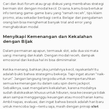
Cari dan ikuti forum atau grup diskusi yang membahas strategi
bermain slot dengan modal kecil. Di sana, kamu bisa bertukar
info tentang game-game baru yang “ramah receh”, tips klaim
promo, atau sekadar berbagi cerita. Belajar dari pengalaman
orang lain bisa menghemat banyak trial and error yang
menghabiskan modal.
Menyikapi Kemenangan dan Kekalahan
dengan Bijak
Dalam permainan apapun, termasuk slot, ada dua sisi mata
uang: menang dan kalah. Dengan modal receh, dampak
emosional dari kedua hal ini bisa diminimalisir.
Ketika menang, bahkan jika jumlahnya kecil, rayakanlah! Itu
adalah bukti bahwa strategimu bekerja. Tapi ingat aturan “naik-
turun”. Jangan langsung tergoda untuk mempertaruhkan
semua kemenangan itu dalam satu spin demi jackpot.
Sebaliknya, saat mengalami kekalahan, karena modalnya
sudah dialokasikan khusus untuk hiburan, rasa kecewanya tidak
akan sampai mengganggu keuangan atau mood harian kamu.
Ambil napas, evaluasi, dan ingat bahwa besok adalah hari baru
untuk mencoba lagi—tentu saja, masih dengan prinsip
slot