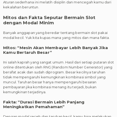
Aturan sederhana ini melatih disiplin dan mencegah kamu dari
kekalahan beruntun.
Mitos dan Fakta Seputar Bermain Slot
dengan Modal Minim
Banyak anggapan yang beredar tentang bermain slot pakai
modal kecil. Yuk kita kupas mana yang mitos dan mana fakta.
Mitos: “Mesin Akan Membayar Lebih Banyak Jika
Kamu Bertaruh Besar”
Ini salah kaprah yang sangat umum. Hasil dari setiap putaran slot
online ditentukan oleh RNG (Random Number Generator) yang
bersifat acak dan sudah diprogram. Besar kecilnya taruhan
tidak mempengaruhi kemungkinan kombinasi simbol yang
muncul. Taruhan besar hanya mempengaruhi besaran
pembayaran jika kombinasi menang itu terjadi, bukan
kemungkinan terjadinya.
Fakta: “Durasi Bermain Lebih Panjang
Meningkatkan Pemahaman”
Dengan modal receh dan taruhan kecil, kamu bisa melakukan