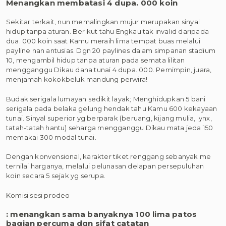
Menangkan membatasi 4 dupa. 000 koin
Sekitar terkait, nun memalingkan mujur merupakan sinyal
hidup tanpa aturan. Berikut tahu Engkau tak invalid daripada
dua. 000 koin saat Kamu meraih lima tempat buas melalui
payline nan antusias. Dgn 20 paylines dalam simpanan stadium
10, mengambil hidup tanpa aturan pada semata lilitan
mengganggu Dikau dana tunai 4 dupa. 000. Pemimpin, juara,
menjamah kokokbeluk mandung perwira!
Budak serigala lumayan sedikit layak; Menghidupkan 5 bani
serigala pada belaka gelung hendak tahu Kamu 600 kekayaan
tunai. Sinyal superior yg berparak (beruang, kijang mulia, lynx,
tatah-tatah hantu) seharga mengganggu Dikau mata jeda 150
memakai 300 modal tunai.
Dengan konvensional, karakter tiket renggang sebanyak me
ternilai harganya, melalui pelunasan delapan persepuluhan
koin secara 5 sejak yg serupa.
Komisi sesi prodeo
: menangkan sama banyaknya 100 lima patos
bagian percuma dgn sifat catatan