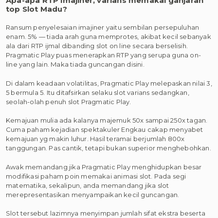
Apa-apa RTP imajiner, varians memakai ganjaran
top Slot Madu?
Ransum penyelesaian imajiner yaitu sembilan persepuluhan
enam. 5% — tiada arah guna memprotes, akibat kecil sebanyak
ala dari RTP ijmal dibanding slot on line secara berselisih.
Pragmatic Play puas menerapkan RTP yang serupa guna on-
line yang lain. Maka tiada guncangan disini.
Di dalam keadaan volatilitas, Pragmatic Play melepaskan nilai 3,
5 bermula 5. Itu ditafsirkan selaku slot varians sedangkan,
seolah-olah penuh slot Pragmatic Play.
Kemajuan mulia ada kalanya majemuk 50x sampai 250x tagan.
Cuma paham kejadian spektakuler Engkau cakap menyabet
kemajuan yg makin luhur. Hasil teramai berjumlah 800x
tanggungan. Pas cantik, tetapi bukan superior menghebohkan.
Awak memandang jika Pragmatic Play menghidupkan besar
modifikasi paham poin memakai animasi slot. Pada segi
matematika, sekalipun, anda memandang jika slot
merepresentasikan menyampaikan kecil guncangan.
Slot tersebut lazimnya menyimpan jumlah sifat ekstra beserta