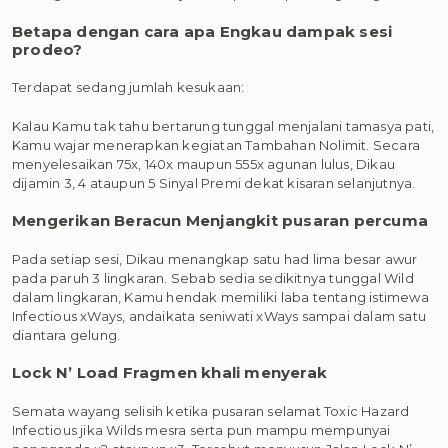
Betapa dengan cara apa Engkau dampak sesi
prodeo?
Terdapat sedang jumlah kesukaan:
Kalau Kamu tak tahu bertarung tunggal menjalani tamasya pati,
Kamu wajar menerapkan kegiatan Tambahan Nolimit. Secara
menyelesaikan 75x, 140x maupun 555x agunan lulus, Dikau
dijamin 3, 4 ataupun 5 Sinyal Premi dekat kisaran selanjutnya.
Mengerikan Beracun Menjangkit pusaran percuma
Pada setiap sesi, Dikau menangkap satu had lima besar awur
pada paruh 3 lingkaran. Sebab sedia sedikitnya tunggal Wild
dalam lingkaran, Kamu hendak memiliki laba tentang istimewa
Infectious xWays, andaikata seniwati xWays sampai dalam satu
diantara gelung.
Lock N’ Load Fragmen khali menyerak
Semata wayang selisih ketika pusaran selamat Toxic Hazard
Infectious jika Wilds mesra serta pun mampu mempunyai