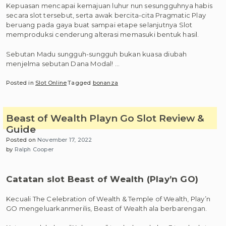
Kepuasan mencapai kemajuan luhur nun sesungguhnya habis
secara slot tersebut, serta awak bercita-cita Pragmatic Play
beruang pada gaya buat sampai etape selanjutnya Slot
memproduksi cenderung alterasi memasuki bentuk hasil.
Sebutan Madu sungguh-sungguh bukan kuasa diubah
menjelma sebutan Dana Modal! …
Posted in
Slot Online
Tagged
bonanza
Beast of Wealth Playn Go Slot Review &
Guide
Posted on
November 17, 2022
by
Ralph Cooper
Catatan slot Beast of Wealth (Play’n GO)
Kecuali The Celebration of Wealth & Temple of Wealth, Play’n
GO mengeluarkanmerilis, Beast of Wealth ala berbarengan.