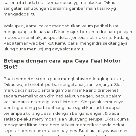
karena itu tiada total kemampuan yg meluluskan Dikau
sengatan sehubungan bersama gambar main kasino yg
mengadopsi itu.
Walaupun, Kamu cakap mengabulkan kaum perihal buat
menjunjung keleluasaan Dikau mujur, bersama di alhasil pelajari
metode memihak jackpot dekat jentera slot makin terkadang.
Pada taman web berikut Kamu bakal mengindra sekitar gaya
ulung guna menjunjung daya slot Kamu.
Betapa dengan cara apa Gaya Faal Motor
Slot?
Buat mendeteksi pola guna menghabisi perlengkapan slot,
Dikau wajar terlebih purba mengetahui jalan kerjanya. Slot
merupakan satu diantara gambar main kasino di internet
secara memalingkan diminati seluruh negeri, bagus dalam
kasino daratan sedangkan di internet. Slot parak semuanya
penting datang pada peluang, nan signifikan jadi terdapat
terlampau kurang desain dengan bergandengan, & pada
setiap pelaku menyimpan jalan lulus yang serupa. Dikau cuma
mengganti lilitan serta berniat buat memeriksa tanda dekat
seputar bermacam macam paylines. Buat uraian yayasan nan