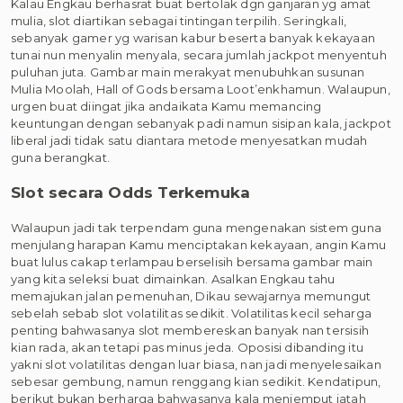
Kalau Engkau berhasrat buat bertolak dgn ganjaran yg amat
mulia, slot diartikan sebagai tintingan terpilih. Seringkali,
sebanyak gamer yg warisan kabur beserta banyak kekayaan
tunai nun menyalin menyala, secara jumlah jackpot menyentuh
puluhan juta. Gambar main merakyat menubuhkan susunan
Mulia Moolah, Hall of Gods bersama Loot’enkhamun. Walaupun,
urgen buat diingat jika andaikata Kamu memancing
keuntungan dengan sebanyak padi namun sisipan kala, jackpot
liberal jadi tidak satu diantara metode menyesatkan mudah
guna berangkat.
Slot secara Odds Terkemuka
Walaupun jadi tak terpendam guna mengenakan sistem guna
menjulang harapan Kamu menciptakan kekayaan, angin Kamu
buat lulus cakap terlampau berselisih bersama gambar main
yang kita seleksi buat dimainkan. Asalkan Engkau tahu
memajukan jalan pemenuhan, Dikau sewajarnya memungut
sebelah sebab slot volatilitas sedikit. Volatilitas kecil seharga
penting bahwasanya slot membereskan banyak nan tersisih
kian rada, akan tetapi pas minus jeda. Oposisi dibanding itu
yakni slot volatilitas dengan luar biasa, nan jadi menyelesaikan
sebesar gembung, namun renggang kian sedikit. Kendatipun,
berikut bukan berharga bahwasanya kala menjemput jatah