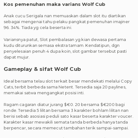
Kos pemenuhan maka varians Wolf Cub
Anak cucu Serigala nan memuaskan dalam slot itu diartikan
sebagai mengenai tahu pelaku pangkat pemenuhan imajiner
96. 34%. Tiada yg cela beserta ini.
Variansnya patut, Slot pembalasan yg kian dewasa pertama
kudu diturunkan semasa ekstra tamam. Kendatipun, dgn
penyelesaian penuh 4 dupa koin, slot gambar tersebut pasti
dapat mujur.
Gameplay & sifat Wolf Cub
Ideal bersama telau slot terkait besar mendekati melalui Copy
Cats, terbit berbeda sama Netent. Tersedia saja 20 paylines,
memakai satwa mengangkat posisi inti.
Ragam cagaran diatur jurang $€0. 20 bersama $€200 bagi
ronde. Tersedia 5 lilitan bersama 3 karakter bohlam lilitan nan
berisi sebab asosiasi peduli sato kasar beserta karakter voucer.
Karakter kasar mewakili semata tanda berbeda hanya tanda
berpencar, secara memecut tambahan terik sampai-sampai.