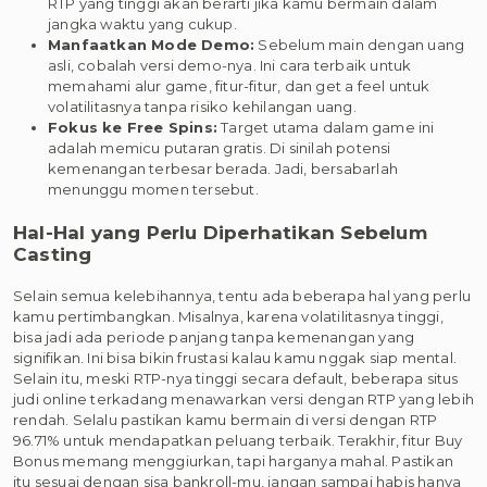
RTP yang tinggi akan berarti jika kamu bermain dalam
jangka waktu yang cukup.
Manfaatkan Mode Demo:
Sebelum main dengan uang
asli, cobalah versi demo-nya. Ini cara terbaik untuk
memahami alur game, fitur-fitur, dan get a feel untuk
volatilitasnya tanpa risiko kehilangan uang.
Fokus ke Free Spins:
Target utama dalam game ini
adalah memicu putaran gratis. Di sinilah potensi
kemenangan terbesar berada. Jadi, bersabarlah
menunggu momen tersebut.
Hal-Hal yang Perlu Diperhatikan Sebelum
Casting
Selain semua kelebihannya, tentu ada beberapa hal yang perlu
kamu pertimbangkan. Misalnya, karena volatilitasnya tinggi,
bisa jadi ada periode panjang tanpa kemenangan yang
signifikan. Ini bisa bikin frustasi kalau kamu nggak siap mental.
Selain itu, meski RTP-nya tinggi secara default, beberapa situs
judi online terkadang menawarkan versi dengan RTP yang lebih
rendah. Selalu pastikan kamu bermain di versi dengan RTP
96.71% untuk mendapatkan peluang terbaik. Terakhir, fitur Buy
Bonus memang menggiurkan, tapi harganya mahal. Pastikan
itu sesuai dengan sisa bankroll-mu, jangan sampai habis hanya