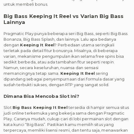
untuk membeli bonus.
Big Bass Keeping It Reel vs Varian Big Bass
Lainnya
Pragmatic Play punya beberapa seri Big Bass, seperti Big Bass
Bonanza, Big Bass Splash, dan lainnya. Lalu apa bedanya
dengan
Keeping It Reel
? Perbedaan utama seringkali
terletak pada detail fitur bonusnya. Misalnya, di beberapa
varian, mekanisme pengumpulan ikan selama free spins bisa
sedikit berbeda, atau ada tambahan fitur seperti respin.
Namun, secara keseluruhan, nuansa dan sensasi
memancingnya tetap sama.
Keeping It Reel
sering
dipandang sebagai penyempurnaan dari formula dasar yang
sudah terbukti sukses, dengan RTP yang sangat solid.
Dimana Bisa Mencoba Slot Ini?
Slot
Big Bass Keeping It Reel
tersedia di hampir semua situs
judi online terkemuka yang bekerja sama dengan Pragmatic
Play. Caranya mudah, cukup cari di lobi permainan slot dengan
kata kunci “Big Bass”. Pastikan kamu memilih situs yang
terpercaya, memiliki lisensi resmi, dan tentu saja, menawarkan