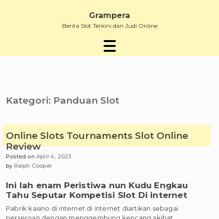
Skip
to
Grampera
content
Berita Slot Terkini dan Judi Online
Kategori:
Panduan Slot
Online Slots Tournaments Slot Online
Review
Posted on
April 4, 2023
by
Ralph Cooper
Ini lah enam Peristiwa nun Kudu Engkau
Tahu Seputar Kompetisi Slot Di internet
Pabrik kasino di internet di internet diartikan sebagai
perseroan dengan menggembung kencang akibat