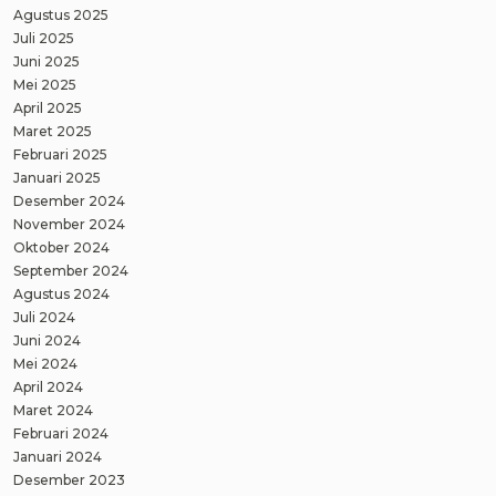
Agustus 2025
Juli 2025
Juni 2025
Mei 2025
April 2025
Maret 2025
Februari 2025
Januari 2025
Desember 2024
November 2024
Oktober 2024
September 2024
Agustus 2024
Juli 2024
Juni 2024
Mei 2024
April 2024
Maret 2024
Februari 2024
Januari 2024
Desember 2023