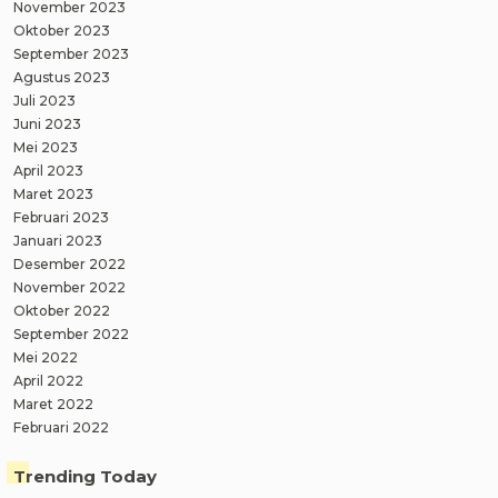
November 2023
Oktober 2023
September 2023
Agustus 2023
Juli 2023
Juni 2023
Mei 2023
April 2023
Maret 2023
Februari 2023
Januari 2023
Desember 2022
November 2022
Oktober 2022
September 2022
Mei 2022
April 2022
Maret 2022
Februari 2022
Trending Today