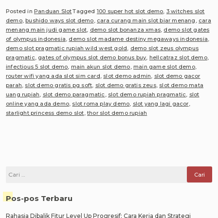
Posted in
Panduan Slot
Tagged
100 super hot slot demo
,
3 witches slot
demo
,
bushido ways slot demo
,
cara curang main slot biar menang
,
cara
menang main judi game slot
,
demo slot bonanza xmas
,
demo slot gates
of olympus indonesia
,
demo slot madame destiny megaways indonesia
,
demo slot pragmatic rupiah wild west gold
,
demo slot zeus olympus
pragmatic
,
gates of olympus slot demo bonus buy
,
hellcatraz slot demo
,
infectious 5 slot demo
,
main akun slot demo
,
main game slot demo
,
router wifi yang ada slot sim card
,
slot demo admin
,
slot demo gacor
parah
,
slot demo gratis pg soft
,
slot demo gratis zeus
,
slot demo mata
uang rupiah
,
slot demo paragmatic
,
slot demo rupiah pragmatic
,
slot
online yang ada demo
,
slot roma play demo
,
slot yang lagi gacor
,
starlight princess demo slot
,
thor slot demo rupiah
Cari
untuk:
Pos-pos Terbaru
Rahasia Dibalik Fitur Level Up Progresif: Cara Kerja dan Strategi