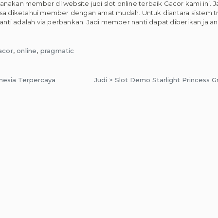
nakan member di website judi slot online terbaik Gacor kami ini. J
bisa diketahui member dengan amat mudah. Untuk diantara sistem t
nanti adalah via perbankan. Jadi member nanti dapat diberikan jalan
acor
,
online
,
pragmatic
onesia Terpercaya
Judi > Slot Demo Starlight Princess G