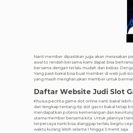
Nanti member dipastikan juga akan merasakan pe
awal to rendah bersama kami dapat bisa bertransa
bersama dengan terlalu mudah dan bebas. Dengan m
Yang pasti bakal bisa buat member di web judi s
yang masih mengharuskan member untuk bermain slo
Daftar Website Judi Slot 
Khusus pecinta game slot online nanti bakal lebi
dan lengkap tentang rtp slot gacor bakal tetap 
mendapatkan potensi kemenangan dan keuntungan
utama member bersama kita. Untuk jalannya transa
terpercaya nanti bisa dianggap terlalu begitu 
waktu kurang lebih selama 1 hingga 3 menit saja.