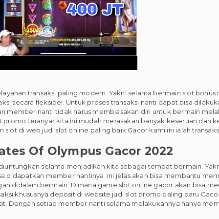
layanan transaksi paling modern. Yakni selama bermain slot bonu
ksi secara fleksibel. Untuk proses transaksi nanti dapat bisa dil
ember nanti tidak harus membiasakan diri untuk bermain melalui r
lot promo teranyar kita ini mudah merasakan banyak keseruan dan k
t di web judi slot online paling baik Gacor kami ini ialah transak
Gates Of Olympus Gacor 2022
h diuntungkan selama menjadikan kita sebagai tempat bermain. Yakn
bisa didapatkan member nantinya. Ini jelas akan bisa membantu me
 didalam bermain. Dimana game slot online gacor akan bisa me
ksi khususnya deposit di website judi slot promo paling baru Gaco
cepat. Dengan setiap member nanti selama melakukannya hanya me