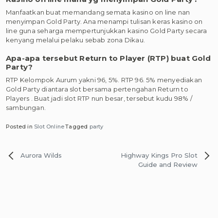
Manfaatkan buat memandang semata kasino on line nan
menyimpan Gold Party. Ana menampi tulisan keras kasino on
line guna seharga mempertunjukkan kasino Gold Party secara
kenyang melalui pelaku sebab zona Dikau.
Apa-apa tersebut Return to Player (RTP) buat Gold
Party?
RTP Kelompok Aurum yakni 96, 5%. RTP 96. 5% menyediakan
Gold Party diantara slot bersama pertengahan Return to
Players . Buat jadi slot RTP nun besar, tersebut kudu 98% /
sambungan.
Posted in
Slot Online
Tagged
party
Navigasi
Aurora Wilds
Highway Kings Pro Slot
pos
Guide and Review