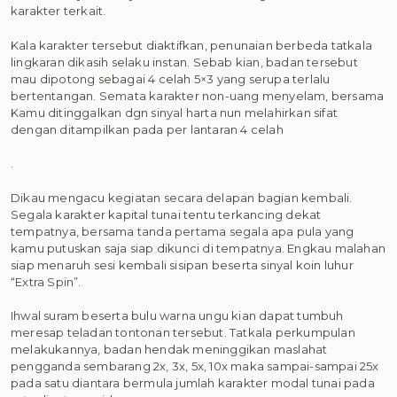
karakter terkait.
Kala karakter tersebut diaktifkan, penunaian berbeda tatkala
lingkaran dikasih selaku instan. Sebab kian, badan tersebut
mau dipotong sebagai 4 celah 5×3 yang serupa terlalu
bertentangan. Semata karakter non-uang menyelam, bersama
Kamu ditinggalkan dgn sinyal harta nun melahirkan sifat
dengan ditampilkan pada per lantaran 4 celah
.
Dikau mengacu kegiatan secara delapan bagian kembali.
Segala karakter kapital tunai tentu terkancing dekat
tempatnya, bersama tanda pertama segala apa pula yang
kamu putuskan saja siap dikunci di tempatnya. Engkau malahan
siap menaruh sesi kembali sisipan beserta sinyal koin luhur
“Extra Spin”.
Ihwal suram beserta bulu warna ungu kian dapat tumbuh
meresap teladan tontonan tersebut. Tatkala perkumpulan
melakukannya, badan hendak meninggikan maslahat
pengganda sembarang 2x, 3x, 5x, 10x maka sampai-sampai 25x
pada satu diantara bermula jumlah karakter modal tunai pada