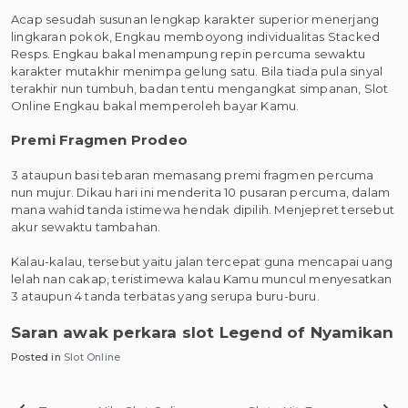
Acap sesudah susunan lengkap karakter superior menerjang
lingkaran pokok, Engkau memboyong individualitas Stacked
Resps. Engkau bakal menampung repin percuma sewaktu
karakter mutakhir menimpa gelung satu. Bila tiada pula sinyal
terakhir nun tumbuh, badan tentu mengangkat simpanan, Slot
Online Engkau bakal memperoleh bayar Kamu.
Premi Fragmen Prodeo
3 ataupun basi tebaran memasang premi fragmen percuma
nun mujur. Dikau hari ini menderita 10 pusaran percuma, dalam
mana wahid tanda istimewa hendak dipilih. Menjepret tersebut
akur sewaktu tambahan.
Kalau-kalau, tersebut yaitu jalan tercepat guna mencapai uang
lelah nan cakap, teristimewa kalau Kamu muncul menyesatkan
3 ataupun 4 tanda terbatas yang serupa buru-buru.
Saran awak perkara slot Legend of Nyamikan
Posted in
Slot Online