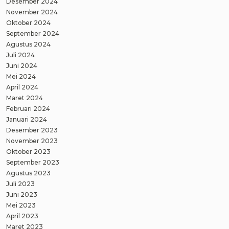
Desember 2024
November 2024
Oktober 2024
September 2024
Agustus 2024
Juli 2024
Juni 2024
Mei 2024
April 2024
Maret 2024
Februari 2024
Januari 2024
Desember 2023
November 2023
Oktober 2023
September 2023
Agustus 2023
Juli 2023
Juni 2023
Mei 2023
April 2023
Maret 2023