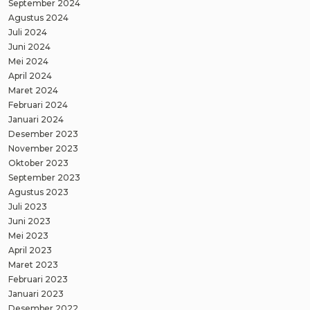
September 2024
Agustus 2024
Juli 2024
Juni 2024
Mei 2024
April 2024
Maret 2024
Februari 2024
Januari 2024
Desember 2023
November 2023
Oktober 2023
September 2023
Agustus 2023
Juli 2023
Juni 2023
Mei 2023
April 2023
Maret 2023
Februari 2023
Januari 2023
Desember 2022