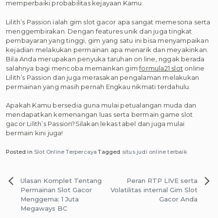
memperbaiki probabilitas kejayaan Kamu.
Lilith’s Passion ialah gim slot gacor apa sangat memesona serta
menggembirakan. Dengan features unik dan juga tingkat
pembayaran yang tinggi, gim yang satu ini bisa menyampaikan
kejadian melakukan permainan apa menarik dan meyakinkan.
Bila Anda merupakan penyuka taruhan on line, nggak berada
salahnya bagi mencoba memainkan gim
formula21 slot
online
Lilith’s Passion dan juga merasakan pengalaman melakukan
permainan yang masih pernah Engkau nikmati terdahulu.
Apakah Kamu bersedia guna mulai petualangan muda dan
mendapatkan kemenangan luas serta bermain game slot
gacor Lilith’s Passion?Silakan lekas tabel dan juga mulai
bermain kini juga!
Posted in
Slot Online Terpercaya
Tagged
situs judi online terbaik
Navigasi
Ulasan Komplet Tentang
Peran RTP LIVE serta
pos
Permainan Slot Gacor
Volatilitas internal Gim Slot
Menggema: 1 Juta
Gacor Anda
Megaways BC