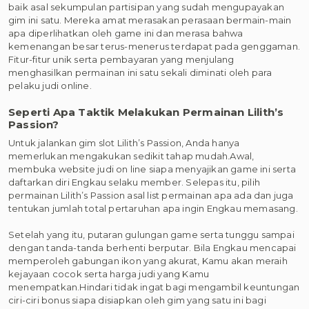
baik asal sekumpulan partisipan yang sudah mengupayakan
gim ini satu. Mereka amat merasakan perasaan bermain-main
apa diperlihatkan oleh game ini dan merasa bahwa
kemenangan besar terus-menerus terdapat pada genggaman.
Fitur-fitur unik serta pembayaran yang menjulang
menghasilkan permainan ini satu sekali diminati oleh para
pelaku judi online.
Seperti Apa Taktik Melakukan Permainan Lilith’s
Passion?
Untuk jalankan gim slot Lilith’s Passion, Anda hanya
memerlukan mengakukan sedikit tahap mudah.Awal,
membuka website judi on line siapa menyajikan game ini serta
daftarkan diri Engkau selaku member. Selepas itu, pilih
permainan Lilith’s Passion asal list permainan apa ada dan juga
tentukan jumlah total pertaruhan apa ingin Engkau memasang.
Setelah yang itu, putaran gulungan game serta tunggu sampai
dengan tanda-tanda berhenti berputar. Bila Engkau mencapai
memperoleh gabungan ikon yang akurat, Kamu akan meraih
kejayaan cocok serta harga judi yang Kamu
menempatkan.Hindari tidak ingat bagi mengambil keuntungan
ciri-ciri bonus siapa disiapkan oleh gim yang satu ini bagi