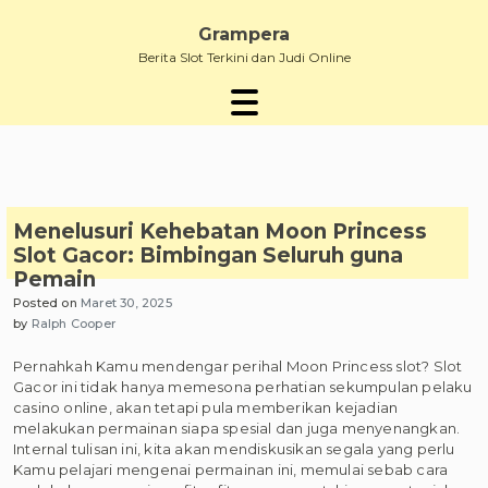
Skip
to
Grampera
content
Berita Slot Terkini dan Judi Online
Menelusuri Kehebatan Moon Princess
Slot Gacor: Bimbingan Seluruh guna
Pemain
Posted on
Maret 30, 2025
by
Ralph Cooper
Pernahkah Kamu mendengar perihal Moon Princess slot? Slot
Gacor ini tidak hanya memesona perhatian sekumpulan pelaku
casino online, akan tetapi pula memberikan kejadian
melakukan permainan siapa spesial dan juga menyenangkan.
Internal tulisan ini, kita akan mendiskusikan segala yang perlu
Kamu pelajari mengenai permainan ini, memulai sebab cara