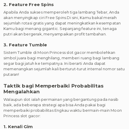
2. Feature Free Spins
Apabila Anda sukses memperoleh tiga lambang Tebar, Anda
akan menyingkap ciri Free Spins.Di sini, Kamu bakal meraih
sejumlah rotasi gratis yang dapat meningkatkan kesempatan
Kamu bagi menang gigantic. Sepanjang feature ini, tenaga
putri akan bergerak, menyampaikan profit tambahan.
3. Feature Tumble
Sistem Tumble di Moon Princess slot gacor membolehkan
simbol juara bagi menghilang, memberi ruang bagi lambang
segar bagi jatuh ke tempatnya. Ini berarti Anda dapat
memenangkan sejumlah kali berturut-turut internal nomor satu
putaran!
Taktik bagi Memperbaiki Probabilitas
Mengalahkan
Walaupun slot ialah permainan yang bergantung pada nasib
baik, ada beberapa strategi apa bisa Anda pakai bagi
memperbaiki probabilitas Engkau waktu bermain-main Moon
Princess slot gacor:
1. Kenali Gim