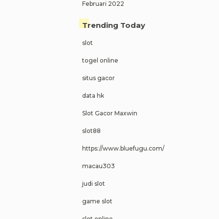
Februari 2022
Trending Today
slot
togel online
situs gacor
data hk
Slot Gacor Maxwin
slot88
https://www.bluefugu.com/
macau303
judi slot
game slot
slot online