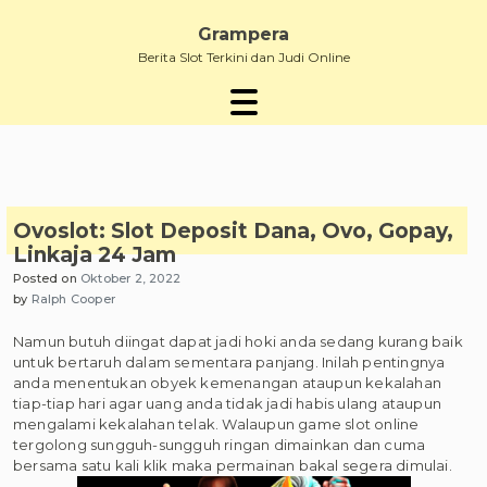
Skip
to
Grampera
content
Berita Slot Terkini dan Judi Online
Ovoslot: Slot Deposit Dana, Ovo, Gopay,
Linkaja 24 Jam
Posted on
Oktober 2, 2022
by
Ralph Cooper
Namun butuh diingat dapat jadi hoki anda sedang kurang baik
untuk bertaruh dalam sementara panjang. Inilah pentingnya
anda menentukan obyek kemenangan ataupun kekalahan
tiap-tiap hari agar uang anda tidak jadi habis ulang ataupun
mengalami kekalahan telak. Walaupun game slot online
tergolong sungguh-sungguh ringan dimainkan dan cuma
bersama satu kali klik maka permainan bakal segera dimulai.