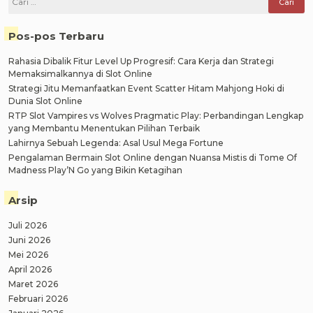
untuk:
Pos-pos Terbaru
Rahasia Dibalik Fitur Level Up Progresif: Cara Kerja dan Strategi
Memaksimalkannya di Slot Online
Strategi Jitu Memanfaatkan Event Scatter Hitam Mahjong Hoki di
Dunia Slot Online
RTP Slot Vampires vs Wolves Pragmatic Play: Perbandingan Lengkap
yang Membantu Menentukan Pilihan Terbaik
Lahirnya Sebuah Legenda: Asal Usul Mega Fortune
Pengalaman Bermain Slot Online dengan Nuansa Mistis di Tome Of
Madness Play’N Go yang Bikin Ketagihan
Arsip
Juli 2026
Juni 2026
Mei 2026
April 2026
Maret 2026
Februari 2026