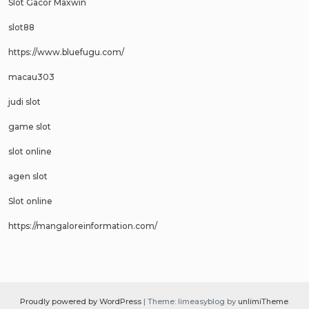
Slot Gacor Maxwin
slot88
https://www.bluefugu.com/
macau303
judi slot
game slot
slot online
agen slot
Slot online
https://mangaloreinformation.com/
Proudly powered by WordPress
|
Theme: limeasyblog by
unlimiTheme
.