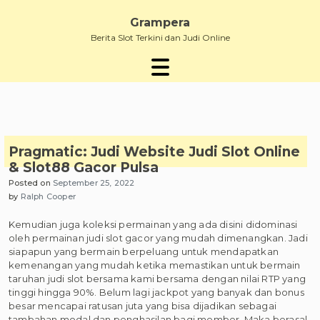
Skip
to
Grampera
content
Berita Slot Terkini dan Judi Online
Pragmatic: Judi Website Judi Slot Online
& Slot88 Gacor Pulsa
Posted on
September 25, 2022
by
Ralph Cooper
Kemudian juga koleksi permainan yang ada disini didominasi
oleh permainan judi slot gacor yang mudah dimenangkan. Jadi
siapapun yang bermain berpeluang untuk mendapatkan
kemenangan yang mudah ketika memastikan untuk bermain
taruhan judi slot bersama kami bersama dengan nilai RTP yang
tinggi hingga 90%. Belum lagi jackpot yang banyak dan bonus
besar mencapai ratusan juta yang bisa dijadikan sebagai
tambahan modal dan penghasilan bagi member. Maka berasal