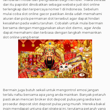
dari itu papislot dinobatkan sebagai website judi slot online
terlengkap dan terpercaya nomer 1 di Indonesia. Sebelum
mulai coba slot online gacor pastikan Anda udah memahami
aturan dan pola permainan slot tersebut agar dapat hindari
kesalahan pada waktu taruhan. Cobalah untuk mulai bermain
bersama dengan menggunakan akun slot demo, agar Anda
dapat memahami dan terbiasa dengan langkah memainkan
slot online yang benar.
Bermain juga butuh sekali untuk mengontrol emosi jangan
terlalu nafsu bersama apa yang anda mainkan. Banyak petaruh
pasti akan mencari broker slot deposit pulsa yang sedia kan
prosedur deposit slot deposit pulsa yang murah. Mereka bakal
ingin mendapat untung dari strategi ini, terutama petaruh yang