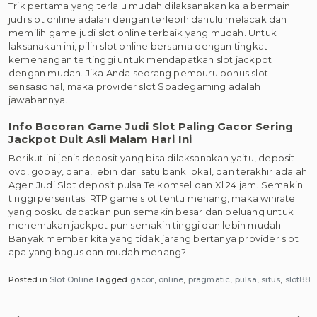
Trik pertama yang terlalu mudah dilaksanakan kala bermain
judi slot online adalah dengan terlebih dahulu melacak dan
memilih game judi slot online terbaik yang mudah. Untuk
laksanakan ini, pilih slot online bersama dengan tingkat
kemenangan tertinggi untuk mendapatkan slot jackpot
dengan mudah. Jika Anda seorang pemburu bonus slot
sensasional, maka provider slot Spadegaming adalah
jawabannya.
Info Bocoran Game Judi Slot Paling Gacor Sering
Jackpot Duit Asli Malam Hari Ini
Berikut ini jenis deposit yang bisa dilaksanakan yaitu, deposit
ovo, gopay, dana, lebih dari satu bank lokal, dan terakhir adalah
Agen Judi Slot deposit pulsa Telkomsel dan Xl 24 jam. Semakin
tinggi persentasi RTP game slot tentu menang, maka winrate
yang bosku dapatkan pun semakin besar dan peluang untuk
menemukan jackpot pun semakin tinggi dan lebih mudah.
Banyak member kita yang tidak jarang bertanya provider slot
apa yang bagus dan mudah menang?
Posted in
Slot Online
Tagged
gacor
,
online
,
pragmatic
,
pulsa
,
situs
,
slot88