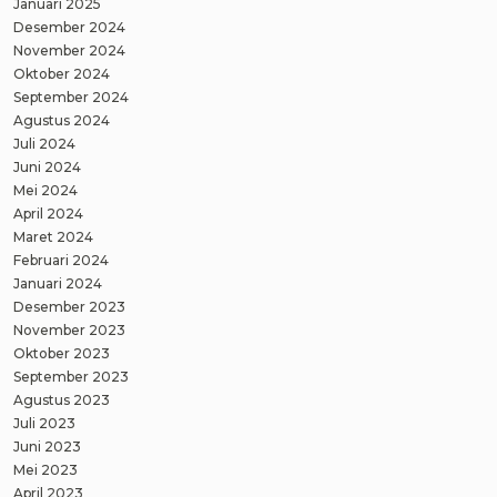
Januari 2025
Desember 2024
November 2024
Oktober 2024
September 2024
Agustus 2024
Juli 2024
Juni 2024
Mei 2024
April 2024
Maret 2024
Februari 2024
Januari 2024
Desember 2023
November 2023
Oktober 2023
September 2023
Agustus 2023
Juli 2023
Juni 2023
Mei 2023
April 2023