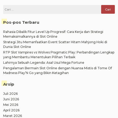
Cari
untuk:
Pos-pos Terbaru
Rahasia Dibalik Fitur Level Up Progresif: Cara Kerja dan Strategi
Memaksimalkannya di Slot Online
Strategi Jitu Memanfaatkan Event Scatter Hitam Mahjong Hoki di
Dunia Slot Online
RTP Slot Vampires vs Wolves Pragmatic Play: Perbandingan Lengkap
yang Membantu Menentukan Pilihan Terbaik
Lahirnya Sebuah Legenda: Asal Usul Mega Fortune
Pengalaman Bermain Slot Online dengan Nuansa Mistis di Tome Of
Madness Play’N Go yang Bikin Ketagihan
Arsip
Juli 2026
Juni 2026
Mei 2026
April 2026
Maret 2026