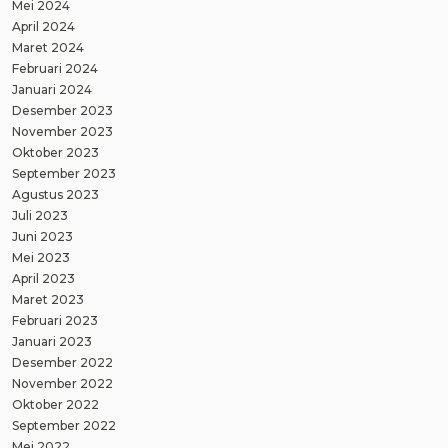
Mei 2024
April 2024
Maret 2024
Februari 2024
Januari 2024
Desember 2023
November 2023
Oktober 2023
September 2023
Agustus 2023
Juli 2023
Juni 2023
Mei 2023
April 2023
Maret 2023
Februari 2023
Januari 2023
Desember 2022
November 2022
Oktober 2022
September 2022
Mei 2022