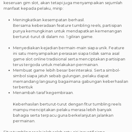
keseruan gim slot, akan tetapi juga menyampaikan sejumlah
manfaat kepada pelaku, mirip:
Meningkatkan kesempatan berhasil.
Bersama keberadaan feature tumbling reels, partisipan
punya kemungkinan untuk mendapatkan kemenangan
berturut-turut di dalam no. 1 giliran game.
Menyediakan kejadian bermain-main siapa unik. Feature
ini satu menyampaikan perasaan siapa tidak sama asal
game slot online tradisional serta menciptakan partisipan
terus tergoda untuk melakukan permainan.
Membuat game lebih besar berinteraksi. Serta simbol-
simbol siapa jatuh sebab gulungan, pelaku dapat
memandang langsung bagaimana gabungan keberhasilan
terbentuk
Menambah taraf kegembiraan.
Keberhasilan berturut-turut dengan fitur tumbling reels
mampu menciptakan pelaku merasa lebih banyak
bahagia serta terpacu guna berkelanjutan jalankan
permainan.