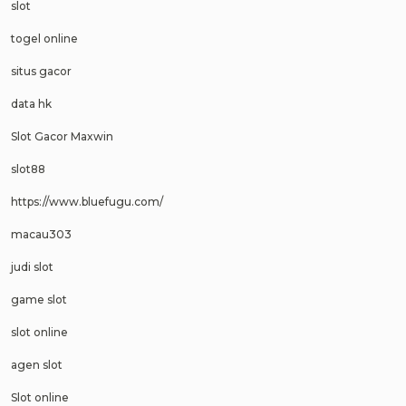
slot
togel online
situs gacor
data hk
Slot Gacor Maxwin
slot88
https://www.bluefugu.com/
macau303
judi slot
game slot
slot online
agen slot
Slot online