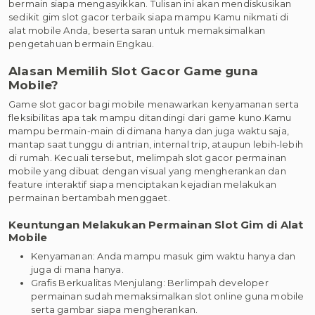
bermain siapa mengasyikkan. Tulisan ini akan mendiskusikan
sedikit gim slot gacor terbaik siapa mampu Kamu nikmati di
alat mobile Anda, beserta saran untuk memaksimalkan
pengetahuan bermain Engkau.
Alasan Memilih Slot Gacor Game guna
Mobile?
Game slot gacor bagi mobile menawarkan kenyamanan serta
fleksibilitas apa tak mampu ditandingi dari game kuno.Kamu
mampu bermain-main di dimana hanya dan juga waktu saja,
mantap saat tunggu di antrian, internal trip, ataupun lebih-lebih
di rumah. Kecuali tersebut, melimpah slot gacor permainan
mobile yang dibuat dengan visual yang mengherankan dan
feature interaktif siapa menciptakan kejadian melakukan
permainan bertambah menggaet.
Keuntungan Melakukan Permainan Slot Gim di Alat
Mobile
Kenyamanan: Anda mampu masuk gim waktu hanya dan
juga di mana hanya.
Grafis Berkualitas Menjulang: Berlimpah developer
permainan sudah memaksimalkan slot online guna mobile
serta gambar siapa mengherankan.