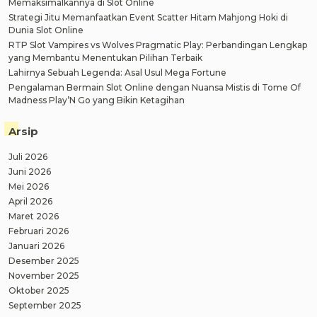
Memaksimalkannya di Slot Online
Strategi Jitu Memanfaatkan Event Scatter Hitam Mahjong Hoki di
Dunia Slot Online
RTP Slot Vampires vs Wolves Pragmatic Play: Perbandingan Lengkap
yang Membantu Menentukan Pilihan Terbaik
Lahirnya Sebuah Legenda: Asal Usul Mega Fortune
Pengalaman Bermain Slot Online dengan Nuansa Mistis di Tome Of
Madness Play’N Go yang Bikin Ketagihan
Arsip
Juli 2026
Juni 2026
Mei 2026
April 2026
Maret 2026
Februari 2026
Januari 2026
Desember 2025
November 2025
Oktober 2025
September 2025