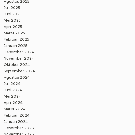
Agustus 2025
Juli 2025
Juni 2025
Mei 2025
April 2025
Maret 2025
Februari 2025
Januari 2025
Desember 2024
November 2024
Oktober 2024
September 2024
Agustus 2024
Juli 2024
Juni 2024
Mei 2024
April 2024
Maret 2024
Februari 2024
Januari 2024
Desember 2023
November 2023