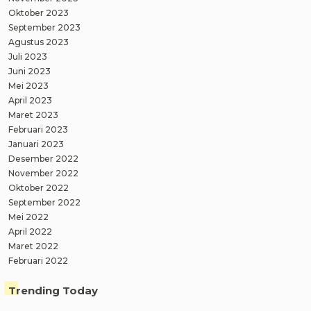
Oktober 2023
September 2023
Agustus 2023
Juli 2023
Juni 2023
Mei 2023
April 2023
Maret 2023
Februari 2023
Januari 2023
Desember 2022
November 2022
Oktober 2022
September 2022
Mei 2022
April 2022
Maret 2022
Februari 2022
Trending Today