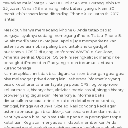
tawarkan mulai harga 2,349.00 Dollar AS atau kurang lebih Rp
25 jutaan. Varian XS memang miliki baterai yang diklaim 30
menit lebih taham lama dibanding iPhone X keluaran th. 2017
lantas.
Meskipun hanya memegang iPhone 6, Anda tetap dapat
bergaya layaknya sedang memegang iPhone 7 atau iPhone 8.
Selain merilis MacOS Mojave, Apple juga memperkenalkan
sistem operasi mobile paling baru untuk aneka gadget
buatannya , iOS 12 di ajang konferensi WWDC di San Jose,
Amerika Serikat. Update iOS terkini seringkali tak mampir ke
perangkat iPhone dan iPad yang sudah berumur, lantaran
kurang tenaga.
Namun aplikasi ini tidak bisa digunakan sembarangan gara-gara
bisa melanggar privasi orang lain. Beberapa information yang
bisa diketahui antara lain layaknya posisi GPS, log telephone
keluar masuk, history chat, aktivitas media sosial, hingga history
browser yang digunakan. Menariknya, informasi bakal
dimunculkan secara terinci mulai dari detail nomor kontak,
tanggal, hingga waktunya. Size aplikasi condong kecil agar
sistem pemasangan bisa dikerjakan secara instan dan mudah.
Nantinya Anda bisa login satu akun pada dua perangkat tanpa
ketahuan. Kegiatan menyadap ini dapat memberikan Anda
informasi detail berkaitan aktivitas yang dikerjakan oleh obyek.