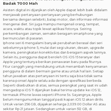
Badak 7000 Mah
Asisten digital ini dijanjikan oleh Apple dapat lebih baik didalam
menjawab pertanyaan-pertanyaan yang berhubungan
bersama dengan selebriti, balap motor, dan informasi-informasi
mengenai diet. Siri juga mampu mengenali orang, tempat,
acara, waktu atau topik lewat aplikasi fotonya. Seiring
perkembangan zaman, semakin beragam smartphone yang
bermunculan di pasaran.
Iphone seri 6 mengalami banyak perubahan berasal dari seri
sebelumnya iphone 5, mulai dari segi ukuran, desain, upgrade
kamera, peningkatan konektivitas dan beragam aspek lainnya.
Selain itu, pengguna dapat beroleh OS iOS 15 teranyar dari
Apple yang tentunya berikan penawaran baru pada fiturnya.
Fitur canggih yang mendukung untuk menambah kenyamanan
pengguna di dalam bermain game atau untuk hal lain. Setiap
tahun jawaban atas pertanyaan ini tentu saja bisa tidak sama
karena ponsel Apple selalu ada dengan spesifikasi berbeda.
Seperti disebutkan di atas, semua perangkat yang saat ini udah
mengadopsi iOS 11 dijanjikan bakal terima update ke iOS 12,
termasuk iPhone lawas seperti iPhone 5s. Sayangnya, Apple
belum mengumumkan tanggal pasti kapan iOS 12 akan dirilis.
Untuk varian 256 GB, dijajakan seharga 2,039.00 Dollar AS atau
sekitar Rp 21 jutaan. Sedangkan untuk varian 512 GB, di