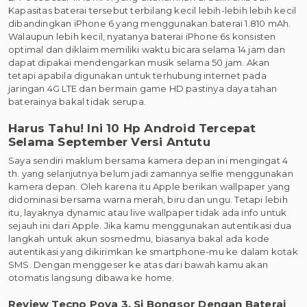
Kapasitas baterai tersebut terbilang kecil lebih-lebih lebih kecil
dibandingkan iPhone 6 yang menggunakan baterai 1.810 mAh.
Walaupun lebih kecil, nyatanya baterai iPhone 6s konsisten
optimal dan diklaim memiliki waktu bicara selama 14 jam dan
dapat dipakai mendengarkan musik selama 50 jam. Akan
tetapi apabila digunakan untuk terhubung internet pada
jaringan 4G LTE dan bermain game HD pastinya daya tahan
baterainya bakal tidak serupa.
Harus Tahu! Ini 10 Hp Android Tercepat
Selama September Versi Antutu
Saya sendiri maklum bersama kamera depan ini mengingat 4
th. yang selanjutnya belum jadi zamannya selfie menggunakan
kamera depan. Oleh karena itu Apple berikan wallpaper yang
didominasi bersama warna merah, biru dan ungu. Tetapi lebih
itu, layaknya dynamic atau live wallpaper tidak ada info untuk
sejauh ini dari Apple. Jika kamu menggunakan autentikasi dua
langkah untuk akun sosmedmu, biasanya bakal ada kode
autentikasi yang dikirimkan ke smartphone-mu ke dalam kotak
SMS. Dengan menggeser ke atas dari bawah kamu akan
otomatis langsung dibawa ke home.
Review Tecno Pova 3, Si Bongsor Dengan Baterai