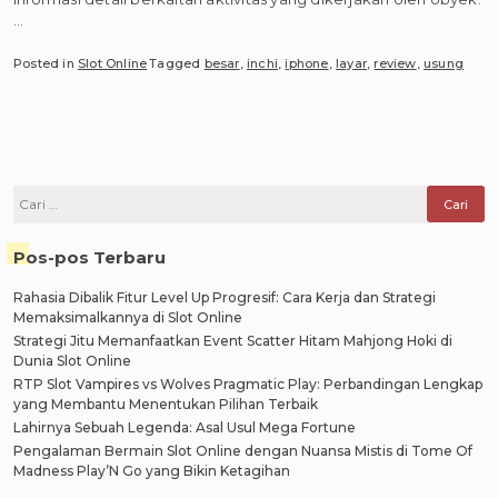
…
Posted in
Slot Online
Tagged
besar
,
inchi
,
iphone
,
layar
,
review
,
usung
Cari
untuk:
Pos-pos Terbaru
Rahasia Dibalik Fitur Level Up Progresif: Cara Kerja dan Strategi
Memaksimalkannya di Slot Online
Strategi Jitu Memanfaatkan Event Scatter Hitam Mahjong Hoki di
Dunia Slot Online
RTP Slot Vampires vs Wolves Pragmatic Play: Perbandingan Lengkap
yang Membantu Menentukan Pilihan Terbaik
Lahirnya Sebuah Legenda: Asal Usul Mega Fortune
Pengalaman Bermain Slot Online dengan Nuansa Mistis di Tome Of
Madness Play’N Go yang Bikin Ketagihan