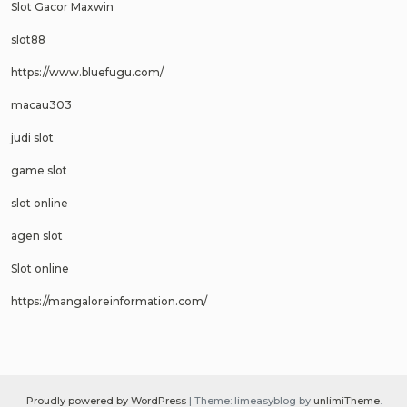
Slot Gacor Maxwin
slot88
https://www.bluefugu.com/
macau303
judi slot
game slot
slot online
agen slot
Slot online
https://mangaloreinformation.com/
Proudly powered by WordPress
|
Theme: limeasyblog by
unlimiTheme
.