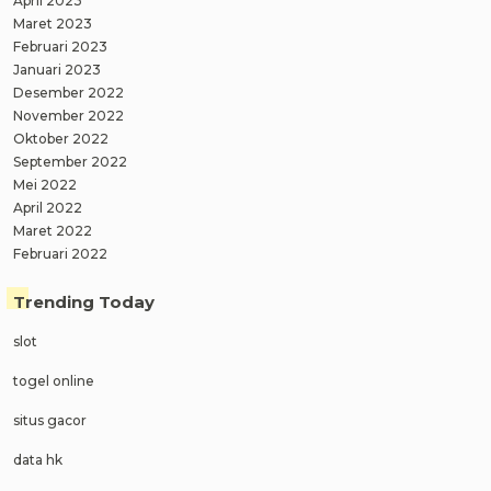
April 2023
Maret 2023
Februari 2023
Januari 2023
Desember 2022
November 2022
Oktober 2022
September 2022
Mei 2022
April 2022
Maret 2022
Februari 2022
Trending Today
slot
togel online
situs gacor
data hk