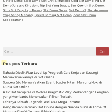
Slot Pg Demo
,
Main Demo Slot Gratis
,
Mustang Gold Slot Demo
,
Pg Slot
Demo Jurassic Kingdom
,
Rtp Slot Yang Bagus
,
San Quentin Slot Demo
,
Situs Slot Yang Lagi Promo
,
Slot Demo Gates
,
Slot Demo J
,
Slot Habanero
Yang Sering Menang
,
Speed Gaming Slot Demo
,
Zeus Slot Demo
Spadegaming
Cari
untuk:
Pos-pos Terbaru
Rahasia Dibalik Fitur Level Up Progresif: Cara Kerja dan Strategi
Memaksimalkannya di Slot Online
Strategi Jitu Memanfaatkan Event Scatter Hitam Mahjong Hoki di
Dunia Slot Online
RTP Slot Vampires vs Wolves Pragmatic Play: Perbandingan Lengkap
yang Membantu Menentukan Pilihan Terbaik
Lahirnya Sebuah Legenda: Asal Usul Mega Fortune
Pengalaman Bermain Slot Online dengan Nuansa Mistis di Tome Of
Madness Play’N Go yang Bikin Ketagihan