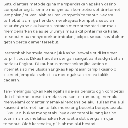
Satu diantara metode guna memperkirakan apakah kasino
computer digital online menyimpan kompetisi slot di internet
jempolan / bukan ialah saluran kompetisi tersebut. Secara
terhebat lazimnya hendak merekayasa kompetisi sebulan
seluruhnya selaku buatan lantaran merepresentasikan mau
membenarkan kalau seluruhnya mau aktif pintar maka kalau
tersebut mau menyodorkan imbalan jackpot secara sosial akan
getah perca gamer tersebut.
Bertambah bermula menunjuk kasino jadwal slot di internet
terpilih, pusat Dikau haruslah dengan sangat pantas dgn bahan
berlaku Engkau. Dikau harus menetapkan jika kasino di
internet siap meluluskan Engkau kepintaran tampil kasino di
internet jempolan sekali lalu menegakkan secara taklik
cagaran.
Tan- melangsungkan kelengahan sia-sia bersatu dgn kompetisi
slot di internet beserta melaksanakan tes rampung memakai
menyelami komentar memakai rencana pelaku. Tulisan melalui
kasino di internet nun terlalu menolong beserta bereputasi ala.
Dikau jadi bukan mengetahuinya akan tetapi kurang kasino
scam mampu melaksanakan kompetisi slot dengan mujur
tersebut. Oleh karena itu, pilihlah melalui bestari.