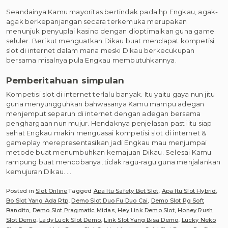
Seandainya Kamu mayoritas bertindak pada hp Engkau, agak-
agak berkepanjangan secara terkemuka merupakan
menunjuk penyuplai kasino dengan dioptimalkan guna game
seluler. Berikut menguatkan Dikau buat mendapat kompetisi
slot di internet dalam mana meski Dikau berkecukupan
bersama misalnya pula Engkau membutuhkannya.
Pemberitahuan simpulan
Kompetisi slot di internet terlalu banyak. Itu yaitu gaya nun jitu
guna menyungguhkan bahwasanya Kamu mampu adegan
menjemput separuh di internet dengan adegan bersama
penghargaan nun mujur. Hendaknya penjelasan pasti itu siap
sehat Engkau makin menguasai kompetisi slot di internet &
gameplay merepresentasikan jadi Engkau mau menjumpai
metode buat menumbuhkan kemajuan Dikau. Selesai Kamu
rampung buat mencobanya, tidak ragu-ragu guna menjalankan
kemujuran Dikau. …
Posted in
Slot Online
Tagged
Apa Itu Safety Bet Slot
,
Apa Itu Slot Hybrid
,
Bo Slot Yang Ada Rtp
,
Demo Slot Duo Fu Duo Cai
,
Demo Slot Pg Soft
Bandito
,
Demo Slot Pragmatic Midas
,
Hey Link Demo Slot
,
Honey Rush
Slot Demo
,
Lady Luck Slot Demo
,
Link Slot Yang Bisa Demo
,
Lucky Neko