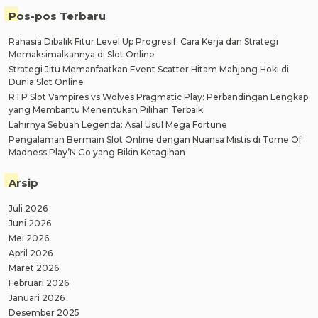
Pos-pos Terbaru
Rahasia Dibalik Fitur Level Up Progresif: Cara Kerja dan Strategi
Memaksimalkannya di Slot Online
Strategi Jitu Memanfaatkan Event Scatter Hitam Mahjong Hoki di
Dunia Slot Online
RTP Slot Vampires vs Wolves Pragmatic Play: Perbandingan Lengkap
yang Membantu Menentukan Pilihan Terbaik
Lahirnya Sebuah Legenda: Asal Usul Mega Fortune
Pengalaman Bermain Slot Online dengan Nuansa Mistis di Tome Of
Madness Play’N Go yang Bikin Ketagihan
Arsip
Juli 2026
Juni 2026
Mei 2026
April 2026
Maret 2026
Februari 2026
Januari 2026
Desember 2025