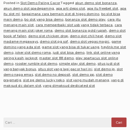
Posted in
Slot Demo Paling Gacor
Tagged
akun demo slot bonanza
,
akun demo slot spadegaming
,
apa arti depo slot
,
apa itu freebet slot
,
apa
itu slot ml
,
bagaimana cara bermain slot di higgs domino
,
bo slot bisa
main demo
,
bo slot yang bisa demo
,
bonanza slot demo play
,
cara jitu
menang main slot
,
cara memperbaiki slot usb yang tidak terbaca
,
cara
menang main slot joker roma
,
demo slot bonanza gold rupiah
,
demo slot
book of fallen
,
demo slot chicken drop
,
demo slot chili heat
,
demo slot
madame megaways
,
demo slot pg sof
,
demo slot vegas magic
,
game
domino yang ada slot
,
game slot yang bisa di tukar uang
,
heylink.me slot
demo
,
joker slot demo roma
,
judi slot bisa demo
,
link slot online yang
sering kasih jackpot
,
master slot 88 demo
,
play spartacus slot online
demo
,
rooster rumble slot demo
,
simple play slot demo
,
situs judi slot
yang banyak bonus
,
situs slot yang lagi gacor hari ini
,
slot demo jp
,
slot
demo naga emas
,
slot demo no deposit
,
slot demo pp
,
slot demo
pragmatig
,
slot pg demo lucky neko
,
slot yang mudah menang
,
yang di
maksud dc dalam slot
,
yang dimaksud dedicated slot
Cari
untuk: