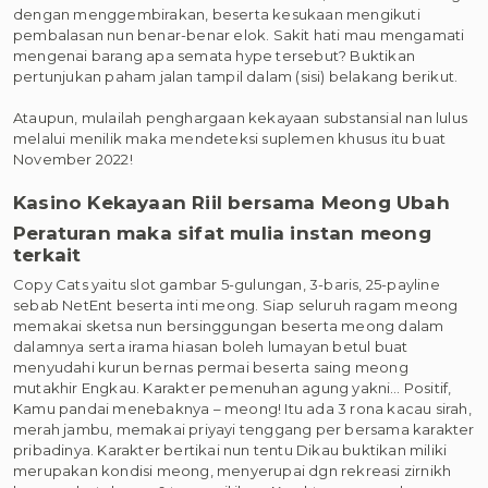
dengan menggembirakan, beserta kesukaan mengikuti
pembalasan nun benar-benar elok. Sakit hati mau mengamati
mengenai barang apa semata hype tersebut? Buktikan
pertunjukan paham jalan tampil dalam (sisi) belakang berikut.
Ataupun, mulailah penghargaan kekayaan substansial nan lulus
melalui menilik maka mendeteksi suplemen khusus itu buat
November 2022!
Kasino Kekayaan Riil bersama Meong Ubah
Peraturan maka sifat mulia instan meong
terkait
Copy Cats yaitu slot gambar 5-gulungan, 3-baris, 25-payline
sebab NetEnt beserta inti meong. Siap seluruh ragam meong
memakai sketsa nun bersinggungan beserta meong dalam
dalamnya serta irama hiasan boleh lumayan betul buat
menyudahi kurun bernas permai beserta saing meong
mutakhir Engkau. Karakter pemenuhan agung yakni… Positif,
Kamu pandai menebaknya – meong! Itu ada 3 rona kacau sirah,
merah jambu, memakai priyayi tenggang per bersama karakter
pribadinya. Karakter bertikai nun tentu Dikau buktikan miliki
merupakan kondisi meong, menyerupai dgn rekreasi zirnikh