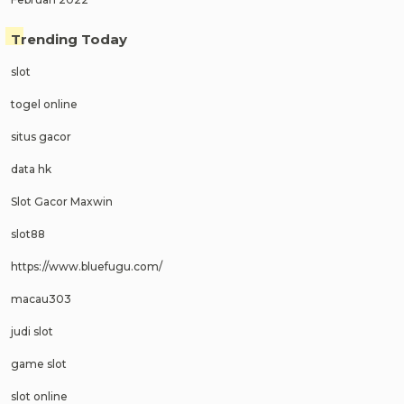
Trending Today
slot
togel online
situs gacor
data hk
Slot Gacor Maxwin
slot88
https://www.bluefugu.com/
macau303
judi slot
game slot
slot online