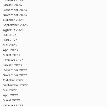
Januari 2024
Desember 2023
November 2023
Oktober 2023
September 2023
Agustus 2023
Juli 2023
Juni 2023
Mei 2023
April 2023
Maret 2023
Februari 2023
Januari 2023
Desember 2022
November 2022
Oktober 2022
September 2022
Mei 2022
April 2022
Maret 2022
Februari 2022