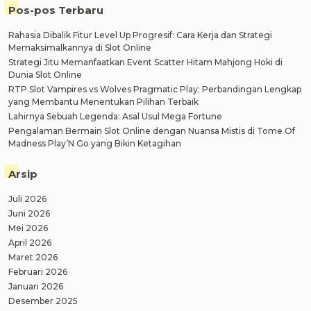
Pos-pos Terbaru
Rahasia Dibalik Fitur Level Up Progresif: Cara Kerja dan Strategi
Memaksimalkannya di Slot Online
Strategi Jitu Memanfaatkan Event Scatter Hitam Mahjong Hoki di
Dunia Slot Online
RTP Slot Vampires vs Wolves Pragmatic Play: Perbandingan Lengkap
yang Membantu Menentukan Pilihan Terbaik
Lahirnya Sebuah Legenda: Asal Usul Mega Fortune
Pengalaman Bermain Slot Online dengan Nuansa Mistis di Tome Of
Madness Play’N Go yang Bikin Ketagihan
Arsip
Juli 2026
Juni 2026
Mei 2026
April 2026
Maret 2026
Februari 2026
Januari 2026
Desember 2025