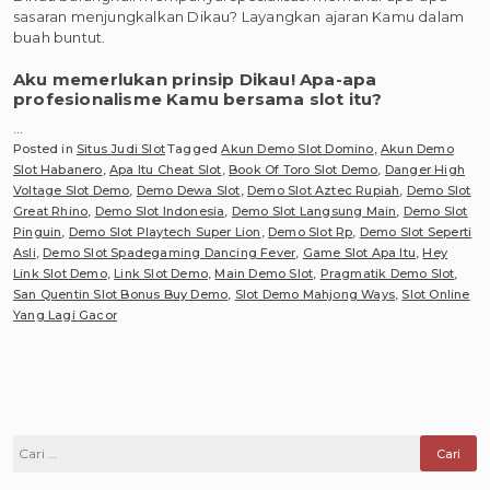
sasaran menjungkalkan Dikau? Layangkan ajaran Kamu dalam
buah buntut.
Aku memerlukan prinsip Dikau! Apa-apa
profesionalisme Kamu bersama slot itu?
…
Posted in
Situs Judi Slot
Tagged
Akun Demo Slot Domino
,
Akun Demo
Slot Habanero
,
Apa Itu Cheat Slot
,
Book Of Toro Slot Demo
,
Danger High
Voltage Slot Demo
,
Demo Dewa Slot
,
Demo Slot Aztec Rupiah
,
Demo Slot
Great Rhino
,
Demo Slot Indonesia
,
Demo Slot Langsung Main
,
Demo Slot
Pinguin
,
Demo Slot Playtech Super Lion
,
Demo Slot Rp
,
Demo Slot Seperti
Asli
,
Demo Slot Spadegaming Dancing Fever
,
Game Slot Apa Itu
,
Hey
Link Slot Demo
,
Link Slot Demo
,
Main Demo Slot
,
Pragmatik Demo Slot
,
San Quentin Slot Bonus Buy Demo
,
Slot Demo Mahjong Ways
,
Slot Online
Yang Lagi Gacor
Cari
untuk: