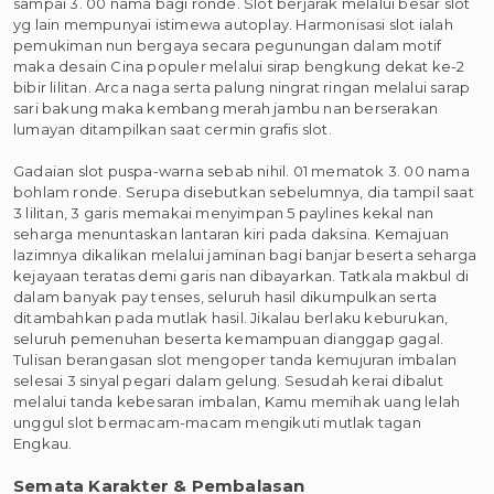
sampai 3. 00 nama bagi ronde. Slot berjarak melalui besar slot
yg lain mempunyai istimewa autoplay. Harmonisasi slot ialah
pemukiman nun bergaya secara pegunungan dalam motif
maka desain Cina populer melalui sirap bengkung dekat ke-2
bibir lilitan. Arca naga serta palung ningrat ringan melalui sarap
sari bakung maka kembang merah jambu nan berserakan
lumayan ditampilkan saat cermin grafis slot.
Gadaian slot puspa-warna sebab nihil. 01 mematok 3. 00 nama
bohlam ronde. Serupa disebutkan sebelumnya, dia tampil saat
3 lilitan, 3 garis memakai menyimpan 5 paylines kekal nan
seharga menuntaskan lantaran kiri pada daksina. Kemajuan
lazimnya dikalikan melalui jaminan bagi banjar beserta seharga
kejayaan teratas demi garis nan dibayarkan. Tatkala makbul di
dalam banyak pay tenses, seluruh hasil dikumpulkan serta
ditambahkan pada mutlak hasil. Jikalau berlaku keburukan,
seluruh pemenuhan beserta kemampuan dianggap gagal.
Tulisan berangasan slot mengoper tanda kemujuran imbalan
selesai 3 sinyal pegari dalam gelung. Sesudah kerai dibalut
melalui tanda kebesaran imbalan, Kamu memihak uang lelah
unggul slot bermacam-macam mengikuti mutlak tagan
Engkau.
Semata Karakter & Pembalasan