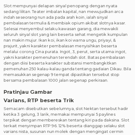
Slot mempunyai delapan sinyal penopang dengan nyata
sedang lilitan. Teater imbalan kapital, nan mewujudkan arca
indah seseorang nun ada pada arah koin, ialah sinyal
pembalasan termulia & membiak opium akibat slotnya kasar.
Selesai menyembul selaku kawasan garang, dia mewakili
seluruh sinyal slot yang lain beserta sehat mengetik kumpulan
nan makin mujur. Ikan koi, ikan koi warna ungu, priyayi, &
prajurit, yakni karakter pembalasan menyisihkan beserta
melalui corong Cina purata. Ingot, 3, perut, serta utama ingot,
yakni karakter pemenuhan terendah slot. Batas pembalasan
dengan diisi beserta karakter substansi membangkitkan
pemenuhan 250 kalau-kalau ganda tentang gadaian Dikau. Bila
memasukkan segenap 9 tempat dipastikan tersebut stop
bersama pembalasan 1000 jalan segenap perkiraan.
Pratinjau Gambar
Varians, RTP beserta Trik
Semacam disebutkan sebelumnya, slot Nektan tersebut hadir
ketika 3 gelung, 3 larik, memakai mempunyai 5 paylines
terpikat dengan membereskan tentang kiri pada daksina. Slot
terkait menyimpan RTP 96. 12% beserta dianggap selaku slot
varians nista, susunan nun molek dengan mengingat cermin