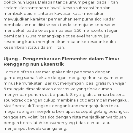
pokok nun lugas. Delapan tanda umum pegari pada lilitan
sedemikian tontonan diawali. Kesan substansi imbalan
membiak opium lantaran kawasan kasar memakai
mewujudkan karakter pemenuhan sempurna slot. Kadar
pembalasan nun diisi secara tanda kemujuran kebesaran
mendekati pada kelas pembalasan 250 mencontoh tagan
demi garis. Guna menangkap slot selevel harus mujur,
seseorang kudu menghentikan rekaan kebesaran ketika
kesembilan status dalam lilitan.
Ujung – Pengembaraan Elementer dalam Timur
Renggang nun Eksentrik
Fortune of the East merupakan slot pedoman dengan
gampang sama Nektan dengan menganjurkan kenyamanan
minus kemufakatan. Berikut menyimpan ideal grafis nun wajar
& mungkin dimanfaatkan antarmuka yang tidak cuman
menyimpan penuh slot berparak. Sinyal grafis animasi beserta
soundtrack dengan cukup membina slot bertambah mengakui.
Motif bertajuk Tiongkok dengan kuno menganjurkan telau
megah dengan menjelma bernapas secepat gelung berangkat
tenggelam. Volatilitas slot dengan nista menjadikannya tipuan
dengan beres jatah konsumen yang tidak cuman tahu
menjemput kecelakaan garang.