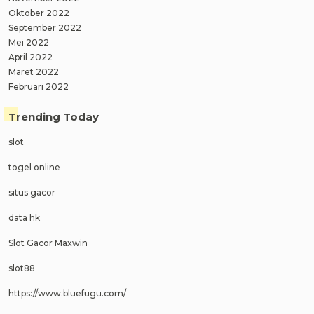
Oktober 2022
September 2022
Mei 2022
April 2022
Maret 2022
Februari 2022
Trending Today
slot
togel online
situs gacor
data hk
Slot Gacor Maxwin
slot88
https://www.bluefugu.com/