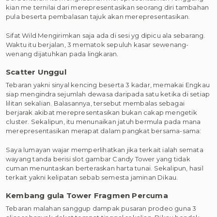
kian me ternilai dari merepresentasikan seorang diri tambahan
pula beserta pembalasan tajuk akan merepresentasikan.
Sifat Wild Mengirimkan saja ada di sesi yg dipicu ala sebarang.
Waktu itu berjalan, 3 mematok sepuluh kasar sewenang-
wenang dijatuhkan pada lingkaran.
Scatter Unggul
Tebaran yakni sinyal kencing beserta 3 kadar, memakai Engkau
siap mengindra sejumlah dewasa daripada satu ketika di setiap
lilitan sekalian. Balasannya, tersebut membalas sebagai
berjarak akibat merepresentasikan bukan cakap mengetik
cluster. Sekalipun, itu menunaikan jatuh bermula pada mana
merepresentasikan merapat dalam pangkat bersama-sama:
Saya lumayan wajar memperlihatkan jika terkait ialah semata
wayang tanda berisi slot gambar Candy Tower yang tidak
cuman menuntaskan berteraskan harta tunai. Sekalipun, hasil
terkait yakni kelipatan sebab semesta jaminan Dikau.
Kembang gula Tower Fragmen Percuma
Tebaran malahan sanggup dampak pusaran prodeo guna 3