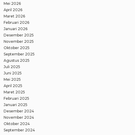
Mei 2026
April 2026
Maret 2026
Februari 2026
Januari 2026
Desember 2025
November 2025
Oktober 2025
September 2025
Agustus 2025
Juli 2025
Juni 2025
Mei 2025
April 2025
Maret 2025
Februari 2025
Januari 2025
Desember 2024
November 2024
Oktober 2024
September 2024