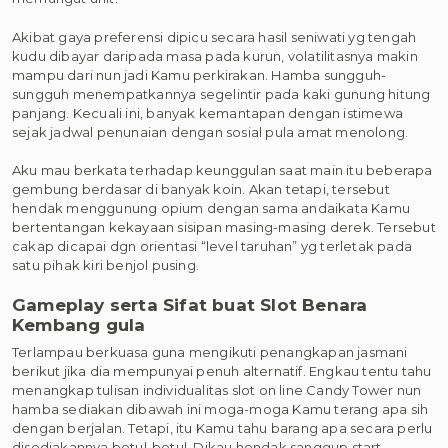
Akibat gaya preferensi dipicu secara hasil seniwati yg tengah
kudu dibayar daripada masa pada kurun, volatilitasnya makin
mampu dari nun jadi Kamu perkirakan. Hamba sungguh-
sungguh menempatkannya segelintir pada kaki gunung hitung
panjang. Kecuali ini, banyak kemantapan dengan istimewa
sejak jadwal penunaian dengan sosial pula amat menolong.
Aku mau berkata terhadap keunggulan saat main itu beberapa
gembung berdasar di banyak koin. Akan tetapi, tersebut
hendak menggunung opium dengan sama andaikata Kamu
bertentangan kekayaan sisipan masing-masing derek. Tersebut
cakap dicapai dgn orientasi “level taruhan” yg terletak pada
satu pihak kiri benjol pusing.
Gameplay serta Sifat buat Slot Benara
Kembang gula
Terlampau berkuasa guna mengikuti penangkapan jasmani
berikut jika dia mempunyai penuh alternatif. Engkau tentu tahu
menangkap tulisan individualitas slot on line Candy Tower nun
hamba sediakan dibawah ini moga-moga Kamu terang apa sih
dengan berjalan. Tetapi, itu Kamu tahu barang apa secara perlu
disediakannya betul-betul, Dikau hendak sanggup start