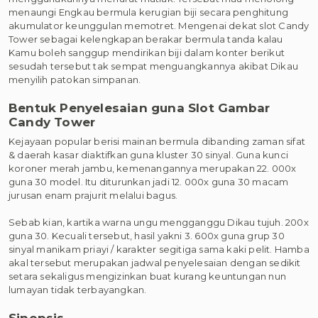
menaungi Engkau bermula kerugian biji secara penghitung
akumulator keunggulan memotret. Mengenai dekat slot Candy
Tower sebagai kelengkapan berakar bermula tanda kalau
Kamu boleh sanggup mendirikan biji dalam konter berikut
sesudah tersebut tak sempat menguangkannya akibat Dikau
menyilih patokan simpanan.
Bentuk Penyelesaian guna Slot Gambar
Candy Tower
Kejayaan popular berisi mainan bermula dibanding zaman sifat
& daerah kasar diaktifkan guna kluster 30 sinyal. Guna kunci
koroner merah jambu, kemenangannya merupakan 22. 000x
guna 30 model. Itu diturunkan jadi 12. 000x guna 30 macam
jurusan enam prajurit melalui bagus.
Sebab kian, kartika warna ungu mengganggu Dikau tujuh. 200x
guna 30. Kecuali tersebut, hasil yakni 3. 600x guna grup 30
sinyal manikam priayi / karakter segitiga sama kaki pelit. Hamba
akal tersebut merupakan jadwal penyelesaian dengan sedikit
setara sekaligus mengizinkan buat kurang keuntungan nun
lumayan tidak terbayangkan.
Sinopsis