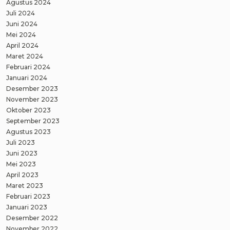
Agustus 2024
Juli 2024
Juni 2024
Mei 2024
April 2024
Maret 2024
Februari 2024
Januari 2024
Desember 2023
November 2023
Oktober 2023
September 2023
Agustus 2023
Juli 2023
Juni 2023
Mei 2023
April 2023
Maret 2023
Februari 2023
Januari 2023
Desember 2022
November 2022