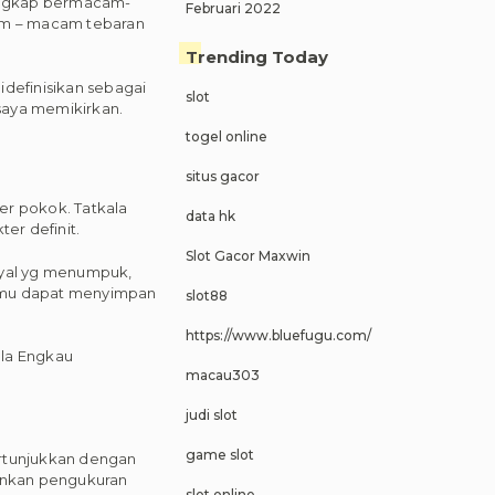
nangkap bermacam-
Februari 2022
am – macam tebaran
Trending Today
idefinisikan sebagai
slot
saya memikirkan.
togel online
situs gacor
er pokok. Tatkala
data hk
er definit.
Slot Gacor Maxwin
nyal yg menumpuk,
Kamu dapat menyimpan
slot88
https://www.bluefugu.com/
ala Engkau
macau303
judi slot
game slot
rtunjukkan dengan
alankan pengukuran
slot online