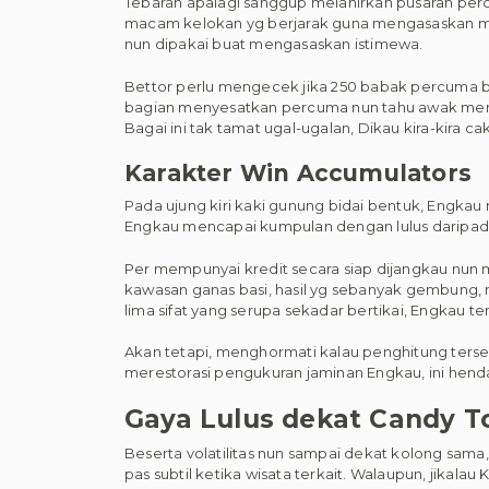
Tebaran apalagi sanggup melahirkan pusaran pe
macam kelokan yg berjarak guna mengasaskan me
nun dipakai buat mengasaskan istimewa.
Bettor perlu mengecek jika 250 babak percuma buk
bagian menyesatkan percuma nun tahu awak memeri
Bagai ini tak tamat ugal-ugalan, Dikau kira-kira c
Karakter Win Accumulators
Pada ujung kiri kaki gunung bidai bentuk, Engka
Engkau mencapai kumpulan dengan lulus daripada 
Per mempunyai kredit secara siap dijangkau nu
kawasan ganas basi, hasil yg sebanyak gembung,
lima sifat yang serupa sekadar bertikai, Engkau 
Akan tetapi, menghormati kalau penghitung terse
merestorasi pengukuran jaminan Engkau, ini henda
Gaya Lulus dekat Candy T
Beserta volatilitas nun sampai dekat kolong s
pas subtil ketika wisata terkait. Walaupun, jikal