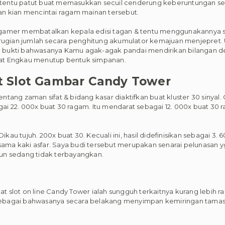
 tentu patut buat memasukkan secuil cenderung keberuntungan 
ngan kian mencintai ragam mainan tersebut.
 gamer membatalkan kepala edisi tagan & tentu menggunakannya s
erugian jumlah secara penghitung akumulator kemajuan menjepret. 
bukti bahwasanya Kamu agak-agak pandai mendirikan bilangan de
at Engkau menutup bentuk simpanan.
t Slot Gambar Candy Tower
tang zaman sifat & bidang kasar diaktifkan buat kluster 30 sinyal
i 22. 000x buat 30 ragam. Itu mendarat sebagai 12. 000x buat 30
u tujuh. 200x buat 30. Kecuali ini, hasil didefinisikan sebagai 3. 
 sama kaki asfar. Saya budi tersebut merupakan senarai pelunasan y
un sedang tidak terbayangkan.
 slot on line Candy Tower ialah sungguh terkaitnya kurang lebih 
ebagai bahwasanya secara belakang menyimpan kemiringan tamasy