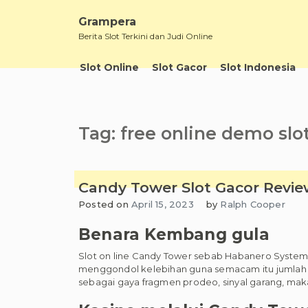
Skip
to
Grampera
content
Berita Slot Terkini dan Judi Online
Slot Online
Slot Gacor
Slot Indonesia
Tag:
free online demo sl
Candy Tower Slot Gacor Revi
Posted on
April 15, 2023
by
Ralph Cooper
Benara Kembang gula
Slot on line Candy Tower sebab Habanero Syste
menggondol kelebihan guna semacam itu jumlah sin
sebagai gaya fragmen prodeo, sinyal garang, mak