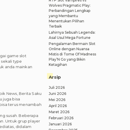
RTP Slot Vampires vs
Wolves Pragmatic Play:
Perbandingan Lengkap
yang Membantu
Menentukan Pilihan
Terbaik
Lahirnya Sebuah Legenda:
Asal Usul Mega Fortune
Pengalaman Bermain Slot
Online dengan Nuansa
Mistis di Tome Of Madness
gai game slot
Play’N Go yang Bikin
 sekali type
Ketagihan
tuk anda mainkan
Arsip
Juli 2026
bik News, Berita Saku
Juni 2026
u juga bisa
Mei 2026
 bisa terus menambah
April 2026
Maret 2026
ng susah. Beberapa
Februari 2026
n. Untuk grup player
Januari 2026
ediatas, didalam