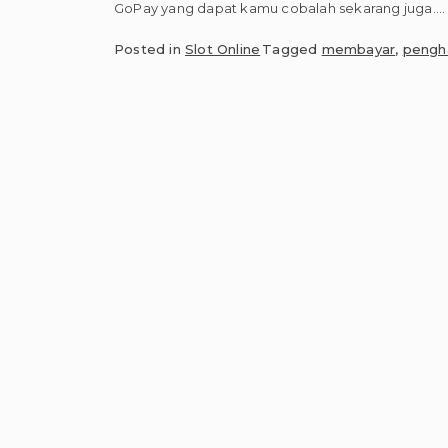
GoPay yang dapat kamu cobalah sekarang juga.…
Posted in
Slot Online
Tagged
membayar
,
pengha