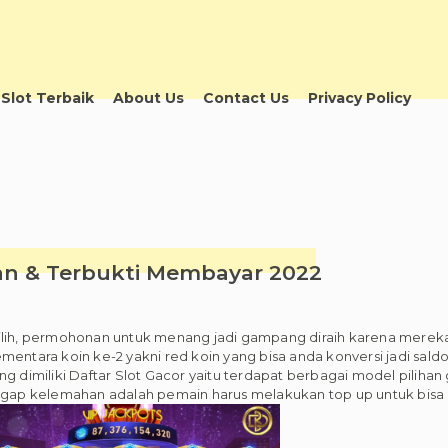
Slot Terbaik
About Us
Contact Us
Privacy Policy
an & Terbukti Membayar 2022
pilih, permohonan untuk menang jadi gampang diraih karena merek
ementara koin ke-2 yakni red koin yang bisa anda konversi jadi sa
ng dimiliki Daftar Slot Gacor yaitu terdapat berbagai model piliha
anggap kelemahan adalah pemain harus melakukan top up untuk bis