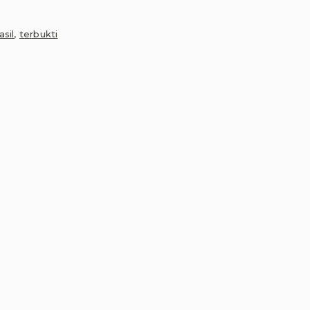
sil
,
terbukti