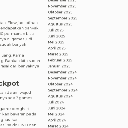
Desember 2025
November 2025
Oktober 2025
September 2025
. Flow jadi pilihan
Agustus 2025
ah mendapatkan banyak
Juli 2025
50 permainan bisa
Juni 2025
nya di games judi
Mei 2025
i sudah banyak
April 2025
Maret 2025
 uang. Karna
Februari 2025
g. Bahkan kita sudah
rasal dari banyaknya
Januari 2025
Desember 2024
November 2024
ackpot
Oktober 2024
September 2024
rkan dalam wujud
Agustus 2024
knya ada 7 games
Juli 2024
Juni 2024
 game penghasil
rikan bayaran pada
Mei 2024
ghasilkan
April 2024
asil saldo OVO dan
Maret 2024