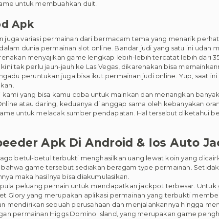
 Game untuk membuahkan duit.
od Apk
juga variasi permainan dari bermacam tema yang menarik perhatian
di dalam dunia permainan slot online. Bandar judi yang satu ini ud
renakan menyajikan game lengkap lebih-lebih tercatat lebih dari 3
, kini tak perlu jauh-jauh ke Las Vegas, dikarenakan bisa memainkan
gadu peruntukan juga bisa ikut permainan judi online. Yup, saat in
nkan.
ri kami yang bisa kamu coba untuk mainkan dan menangkan banyak
line atau daring, keduanya di anggap sama oleh kebanyakan oran
game untuk melacak sumber pendapatan. Hal tersebut diketahui be
peeder Apk Di Android & Ios Auto J
ago betul-betul terbukti menghasilkan uang lewat koin yang dicai
i bahwa game tersebut sediakan beragam type permainan. Setida
ya maka hasilnya bisa diakumulasikan.
r pula peluang pemain untuk mendapatkan jackpot terbesar. Untuk
et Glory yang merupakan aplikasi permainan yang terbukti membe
kan mendirikan sebuah perusahaan dan menjalankannya hingga men
ngan permainan Higgs Domino Island, yang merupakan game pengh