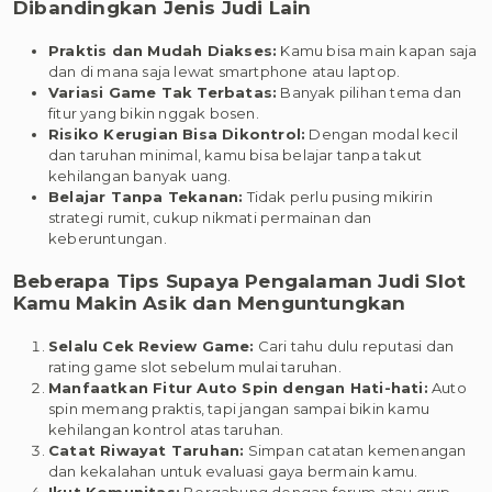
Dibandingkan Jenis Judi Lain
Praktis dan Mudah Diakses:
Kamu bisa main kapan saja
dan di mana saja lewat smartphone atau laptop.
Variasi Game Tak Terbatas:
Banyak pilihan tema dan
fitur yang bikin nggak bosen.
Risiko Kerugian Bisa Dikontrol:
Dengan modal kecil
dan taruhan minimal, kamu bisa belajar tanpa takut
kehilangan banyak uang.
Belajar Tanpa Tekanan:
Tidak perlu pusing mikirin
strategi rumit, cukup nikmati permainan dan
keberuntungan.
Beberapa Tips Supaya Pengalaman Judi Slot
Kamu Makin Asik dan Menguntungkan
Selalu Cek Review Game:
Cari tahu dulu reputasi dan
rating game slot sebelum mulai taruhan.
Manfaatkan Fitur Auto Spin dengan Hati-hati:
Auto
spin memang praktis, tapi jangan sampai bikin kamu
kehilangan kontrol atas taruhan.
Catat Riwayat Taruhan:
Simpan catatan kemenangan
dan kekalahan untuk evaluasi gaya bermain kamu.
Ikut Komunitas:
Bergabung dengan forum atau grup