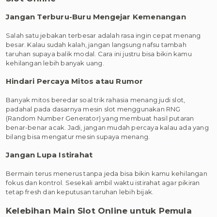
Jangan Terburu-Buru Mengejar Kemenangan
Salah satu jebakan terbesar adalah rasa ingin cepat menang
besar. Kalau sudah kalah, jangan langsung nafsu tambah
taruhan supaya balik modal. Cara ini justru bisa bikin kamu
kehilangan lebih banyak uang.
Hindari Percaya Mitos atau Rumor
Banyak mitos beredar soal trik rahasia menang judi slot,
padahal pada dasarnya mesin slot menggunakan RNG
(Random Number Generator) yang membuat hasil putaran
benar-benar acak. Jadi, jangan mudah percaya kalau ada yang
bilang bisa mengatur mesin supaya menang.
Jangan Lupa Istirahat
Bermain terus menerus tanpa jeda bisa bikin kamu kehilangan
fokus dan kontrol. Sesekali ambil waktu istirahat agar pikiran
tetap fresh dan keputusan taruhan lebih bijak.
Kelebihan Main Slot Online untuk Pemula