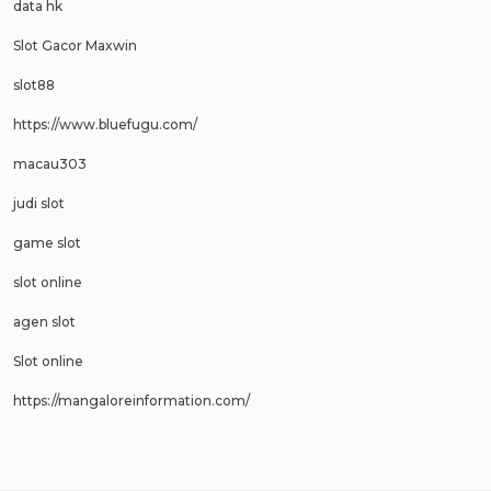
data hk
Slot Gacor Maxwin
slot88
https://www.bluefugu.com/
macau303
judi slot
game slot
slot online
agen slot
Slot online
https://mangaloreinformation.com/