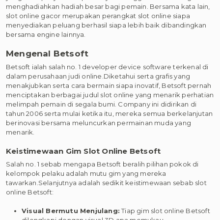
menghadiahkan hadiah besar bagi pemain. Bersama kata lain,
slot online gacor merupakan perangkat slot online siapa
menyediakan peluang berhasil siapa lebih baik dibandingkan
bersama engine lainnya.
Mengenal Betsoft
Betsoft ialah salah no. 1 developer device software terkenal di
dalam perusahaan judi online.Diketahui serta grafis yang
menakjubkan serta cara bermain siapa inovatif, Betsoft pernah
menciptakan berbagai judul slot online yang menarik perhatian
melimpah pemain di segala bumi. Company ini didirikan di
tahun 2006 serta mulai ketika itu, mereka semua berkelanjutan
berinovasi bersama meluncurkan permainan muda yang
menarik.
Keistimewaan Gim Slot Online Betsoft
Salah no. 1 sebab mengapa Betsoft beralih pilihan pokok di
kelompok pelaku adalah mutu gim yang mereka
tawarkan.Selanjutnya adalah sedikit keistimewaan sebab slot
online Betsoft:
Visual Bermutu Menjulang:
Tiap gim slot online Betsoft