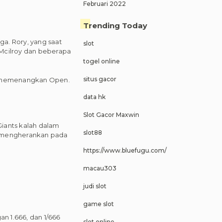
Februari 2022
Trending Today
a. Rory, yang saat
slot
y Mcilroy dan beberapa
togel online
situs gacor
ia memenangkan Open.
data hk
Slot Gacor Maxwin
Giants kalah dalam
slot88
ya mengherankan pada
https://www.bluefugu.com/
macau303
judi slot
game slot
n 1.666, dan 1/666
slot online