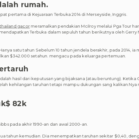
alah rumah.
pat pertama di Kejuaraan Terbuka 2014 di Merseyside, Inggris.
 thailand gacor
meramalkan pendakian Mcilroy melalui Pga Tour harg
ntuk mendapatkan Terbuka dalam sepuluh tahun berikutnya oleh Gerr
Hanya satu tahun Sebelum 10 tahun jendela berakhir, pada 2014, 
ilkan $342.000 setahun. mengacu pada keluarga pertemuan.
ertaruh
alah hasil dari keputusan yang bijaksana (atau beruntung). Ketika 
 telah kehilangan taruhan tetapi mampu dukungan sang kalikan.N
k$ 82k
Gibbs pada akhir 1990-an dan awal 2000-an.
, dua tahun kemudian. Dia menempatkan taruhan sekitar $0,40, denga