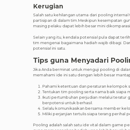
Kerugian
Salah satu kehilangan utama dari pooling interna
partisipan di dalam tim.Meskipun kesempatan gun
masing pelaku dapat lebih besar mini dikomparas
Selain yang itu, kendala potensial pula dapat te
tim mengenai bagaimana hadiah wajib dibagi. Dari
potensial ini satu.
Tips guna Menyadari Pool
Jika Anda berminat untuk menguji pooling di dala
memahami ide ini satu dengan lebih besar manta
Pahami ketentuan dan peraturan kelompok se
Tentukan tim pooling serta nama baik siapa m
Ikuti pertumbuhan perjudian melalui terat
berpotensi untuk berhasil.
Selalu komunikasikan bersama member kelom
Miliki perjanjian tertulis siapa terang periha
Pooling adalah salah satu ide vital dalam game 