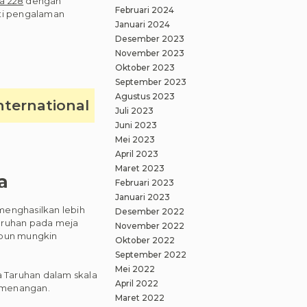
a 228
dengan
Februari 2024
ti pengalaman
Januari 2024
Desember 2023
November 2023
Oktober 2023
September 2023
Agustus 2023
nternational
Juli 2023
Juni 2023
Mei 2023
April 2023
Maret 2023
a
Februari 2023
Januari 2023
enghasilkan lebih
Desember 2022
taruhan pada meja
November 2022
ipun mungkin
Oktober 2022
September 2022
Mei 2022
 Taruhan dalam skala
April 2022
kemenangan.
Maret 2022