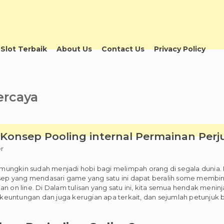
Slot Terbaik
About Us
Contact Us
Privacy Policy
percaya
Konsep Pooling internal Permainan Perj
r
mungkin sudah menjadi hobi bagi melimpah orang di segala dunia.
ep yang mendasari game yang satu ini dapat beralih some membi
n on line. Di Dalam tulisan yang satu ini, kita semua hendak meninj
ya, keuntungan dan juga kerugian apa terkait, dan sejumlah petunj