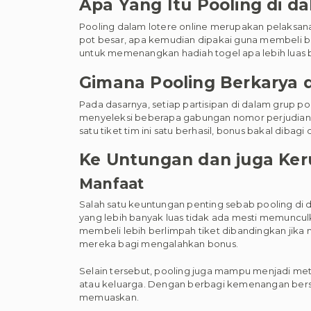
Apa Yang Itu Pooling di d
Pooling dalam lotere online merupakan pelaksa
pot besar, apa kemudian dipakai guna membeli ba
untuk memenangkan hadiah togel apa lebih luas b
Gimana Pooling Berkarya d
Pada dasarnya, setiap partisipan di dalam grup p
menyeleksi beberapa gabungan nomor perjudian a
satu tiket tim ini satu berhasil, bonus bakal dibag
Ke Untungan dan juga Keru
Manfaat
Salah satu keuntungan penting sebab pooling di
yang lebih banyak luas tidak ada mesti memunc
membeli lebih berlimpah tiket dibandingkan jika
mereka bagi mengalahkan bonus.
Selain tersebut, pooling juga mampu menjadi 
atau keluarga. Dengan berbagi kemenangan ber
memuaskan.