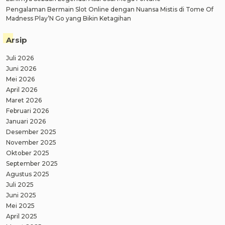
Pengalaman Bermain Slot Online dengan Nuansa Mistis di Tome Of
Madness Play’N Go yang Bikin Ketagihan
Arsip
Juli 2026
Juni 2026
Mei 2026
April 2026
Maret 2026
Februari 2026
Januari 2026
Desember 2025
November 2025
Oktober 2025
September 2025
Agustus 2025
Juli 2025
Juni 2025
Mei 2025
April 2025