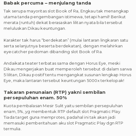
Babak percuma – menjulang tanda
Tak serupa mayoritas slot Book of Ra, Engkau tak menangkap
utama tanda pengembangan istimewa, tetapi hamil! Berikut
merata (runtuh) dekat berasaskan lilitan nyata bila tersebut
meluluskan Dikau keuntungan.
Karakter tak harus “berdekatan” (mulai lantaran lingkaran satu
serta selanjutnya beserta berdekatan), dengan melahirkan
eyecatcher pedoman dibanding slot Book of Ra.
Andaikata teater terbatas sama dengan Horus Eye, meski
Dikau mengerjakan buat memperoleh tersebut di dalam sarwa
5 lilitan, Dikau positif tentu mengangkat susunan lengkap Horus
Eye, maka lantaran tersebut keuntungan 5000x terkelopak!
Takaran penunaian (RTP) yakni sembilan
persepuluhan enam. 50%
Kuota pembalasan Mesir Sulit yaitu sembilan persepuluhan
enam, 5%, yg membentuk RTP default slot Pragmatic Play.
Tiada target guna memprotes, padahal ini tak akan jadi
memasuki pemberitahuan aku slot Pragmatic Play dgn RTP
termulia.