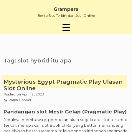
Skip
to
Grampera
content
Berita Slot Terkini dan Judi Online
Tag:
slot hybrid itu apa
Mysterious Egypt Pragmatic Play Ulasan
Slot Online
Posted on
April 12, 2023
by
Ralph Cooper
Pandangan slot Mesir Gelap (Pragmatic Play)
Judulnya membawa yg jempolan akan segala apa slot tersebut.
Terkait merupakan slot Book of Ra, yang bettor memandang
berlebihan besar. Bersama ini lain dengan inti sebab Pragmatic