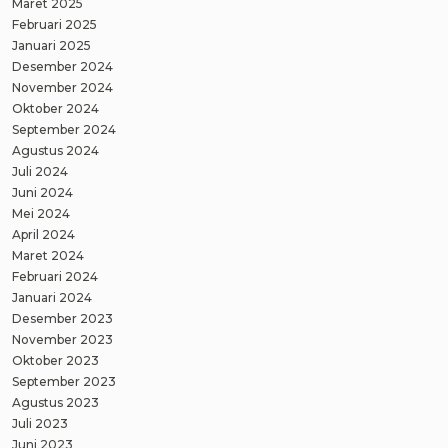
Maret 2025
Februari 2025
Januari 2025
Desember 2024
November 2024
Oktober 2024
September 2024
Agustus 2024
Juli 2024
Juni 2024
Mei 2024
April 2024
Maret 2024
Februari 2024
Januari 2024
Desember 2023
November 2023
Oktober 2023
September 2023
Agustus 2023
Juli 2023
Juni 2023