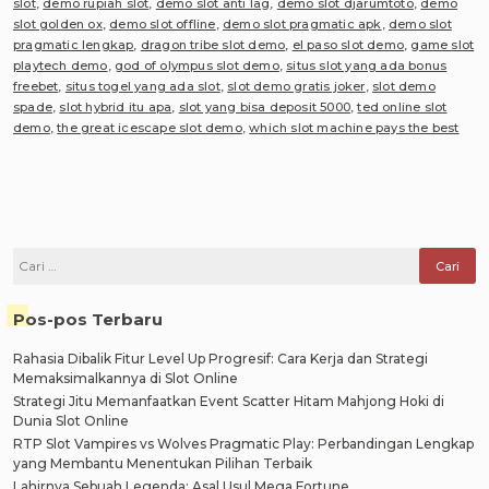
slot
,
demo rupiah slot
,
demo slot anti lag
,
demo slot djarumtoto
,
demo
slot golden ox
,
demo slot offline
,
demo slot pragmatic apk
,
demo slot
pragmatic lengkap
,
dragon tribe slot demo
,
el paso slot demo
,
game slot
playtech demo
,
god of olympus slot demo
,
situs slot yang ada bonus
freebet
,
situs togel yang ada slot
,
slot demo gratis joker
,
slot demo
spade
,
slot hybrid itu apa
,
slot yang bisa deposit 5000
,
ted online slot
demo
,
the great icescape slot demo
,
which slot machine pays the best
Cari
untuk:
Pos-pos Terbaru
Rahasia Dibalik Fitur Level Up Progresif: Cara Kerja dan Strategi
Memaksimalkannya di Slot Online
Strategi Jitu Memanfaatkan Event Scatter Hitam Mahjong Hoki di
Dunia Slot Online
RTP Slot Vampires vs Wolves Pragmatic Play: Perbandingan Lengkap
yang Membantu Menentukan Pilihan Terbaik
Lahirnya Sebuah Legenda: Asal Usul Mega Fortune