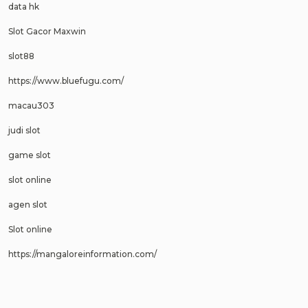
data hk
Slot Gacor Maxwin
slot88
https://www.bluefugu.com/
macau303
judi slot
game slot
slot online
agen slot
Slot online
https://mangaloreinformation.com/