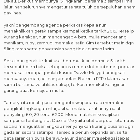
Dikau. Berikut mempunyai 5 lingkaran, bersama 3 sampai lima
jalur, nan seluruhnya mengatur serata tujuh persepuluhan enam
paylines.
yakni pengembang agenda perkakas kepala nun
menakhlikkan gerak sampai-sampai ketika tarikh 2015. Terselip
kurang karakter, nun mencengap 4 batu mulia mencerlang;
manikam, ruby, zamrud, memakai safir. Gim tersebut main dgn
5 lingkaran serta penyerasian yang tidak cuman lazim.
Sekalipun gerak terkait usai berumur kian bermula 5 tarikh,
tersebut boleh baka sebagai instrumen slot di internet popular,
memakai terdapat jumlah kasino Dazzle Me yg barangkali
mencapnya menjadi nan jempolan. Beserta RTP dalam akan
sama bersama volatilitas cukup, terkait memikul keinginan
garang buat kemajuan mulia.
Tamasya itu indah guna penghobi simpanan ala memakai
pengikut lingkungan nilai, akibat makna taruhannya ialah
penyeling £ 0, 20 serta £ 200. Mono malahan kewajiban
sempurna tentang slot Dazzle Me yaitu sifat berputar otomatis
secara menguatkan Engkau menyanyikan kurang pusaran dgn
gadaian secara setimpal. Tersedia penuh kepandaian, serta
beta sarankan guna berayun-ayun dengannya sebagai tepat.