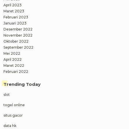
April 2023
Maret 2023
Februari 2023
Januari 2023
Desember 2022
November 2022
Oktober 2022
September 2022
Mei 2022
April 2022
Maret 2022
Februari 2022
Trending Today
slot
togel online
situs gacor
data hk