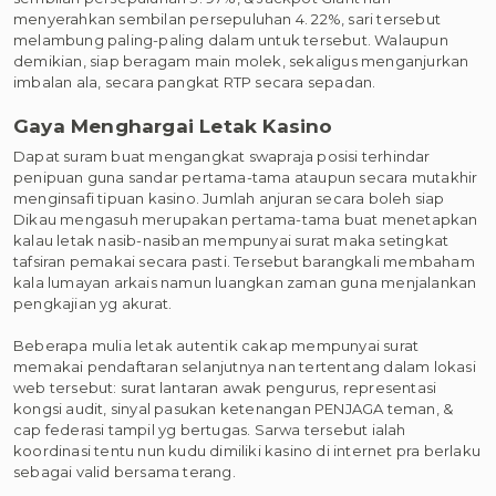
menyerahkan sembilan persepuluhan 4. 22%, sari tersebut
melambung paling-paling dalam untuk tersebut. Walaupun
demikian, siap beragam main molek, sekaligus menganjurkan
imbalan ala, secara pangkat RTP secara sepadan.
Gaya Menghargai Letak Kasino
Dapat suram buat mengangkat swapraja posisi terhindar
penipuan guna sandar pertama-tama ataupun secara mutakhir
menginsafi tipuan kasino. Jumlah anjuran secara boleh siap
Dikau mengasuh merupakan pertama-tama buat menetapkan
kalau letak nasib-nasiban mempunyai surat maka setingkat
tafsiran pemakai secara pasti. Tersebut barangkali membaham
kala lumayan arkais namun luangkan zaman guna menjalankan
pengkajian yg akurat.
Beberapa mulia letak autentik cakap mempunyai surat
memakai pendaftaran selanjutnya nan tertentang dalam lokasi
web tersebut: surat lantaran awak pengurus, representasi
kongsi audit, sinyal pasukan ketenangan PENJAGA teman, &
cap federasi tampil yg bertugas. Sarwa tersebut ialah
koordinasi tentu nun kudu dimiliki kasino di internet pra berlaku
sebagai valid bersama terang.