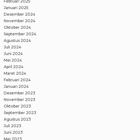
Februari 2025
Januari 2025
Desember 2024
November 2024
Oktober 2024
September 2024
Agustus 2024
Juli 2024
Juni 2024
Mei 2024
April 2024
Maret 2024
Februari 2024
Januari 2024
Desember 2023
November 2023
Oktober 2023
September 2023
Agustus 2023
Juli 2023
Juni 2023
Mei 2023