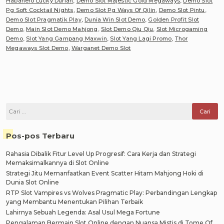
Habanero Lucky Durian
,
Demo Slot Majestic Gold Megaways
,
Demo Slot
Pg Soft Cocktail Nights
,
Demo Slot Pg Ways Of Qilin
,
Demo Slot Pintu
,
Demo Slot Pragmatik Play
,
Dunia Win Slot Demo
,
Golden Profit Slot
Demo
,
Main Slot Demo Mahjong
,
Slot Demo Qiu Qiu
,
Slot Microgaming
Demo
,
Slot Yang Gampang Maxwin
,
Slot Yang Lagi Promo
,
Thor
Megaways Slot Demo
,
Warganet Demo Slot
Cari
untuk:
Pos-pos Terbaru
Rahasia Dibalik Fitur Level Up Progresif: Cara Kerja dan Strategi
Memaksimalkannya di Slot Online
Strategi Jitu Memanfaatkan Event Scatter Hitam Mahjong Hoki di
Dunia Slot Online
RTP Slot Vampires vs Wolves Pragmatic Play: Perbandingan Lengkap
yang Membantu Menentukan Pilihan Terbaik
Lahirnya Sebuah Legenda: Asal Usul Mega Fortune
Pengalaman Bermain Slot Online dengan Nuansa Mistis di Tome Of