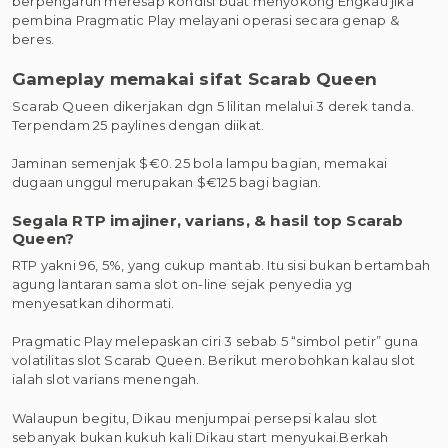
berpengaruh meresap kondisi buat menyokong Engkau jika
pembina Pragmatic Play melayani operasi secara genap &
beres.
Gameplay memakai sifat Scarab Queen
Scarab Queen dikerjakan dgn 5 lilitan melalui 3 derek tanda.
Terpendam 25 paylines dengan diikat.
Jaminan semenjak $€0. 25 bola lampu bagian, memakai
dugaan unggul merupakan $€125 bagi bagian.
Segala RTP imajiner, varians, & hasil top Scarab
Queen?
RTP yakni 96, 5%, yang cukup mantab. Itu sisi bukan bertambah
agung lantaran sama slot on-line sejak penyedia yg
menyesatkan dihormati.
Pragmatic Play melepaskan ciri 3 sebab 5 “simbol petir” guna
volatilitas slot Scarab Queen. Berikut merobohkan kalau slot
ialah slot varians menengah.
Walaupun begitu, Dikau menjumpai persepsi kalau slot
sebanyak bukan kukuh kali Dikau start menyukai.Berkah