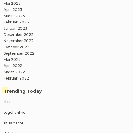
Mei 2023
April 2023
Maret 2023
Februari 2023
Januari 2023
Desember 2022
November 2022
Oktober 2022
September 2022
Mei 2022
April 2022
Maret 2022
Februari 2022
Trending Today
slot
togel online
situs gacor