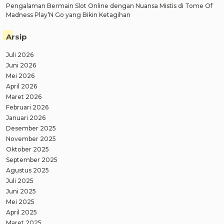
Pengalaman Bermain Slot Online dengan Nuansa Mistis di Tome Of
Madness Play’N Go yang Bikin Ketagihan
Arsip
Juli 2026
Juni 2026
Mei 2026
April 2026
Maret 2026
Februari 2026
Januari 2026
Desember 2025
November 2025
Oktober 2025
September 2025
Agustus 2025
Juli 2025
Juni 2025
Mei 2025
April 2025
Maret 2025