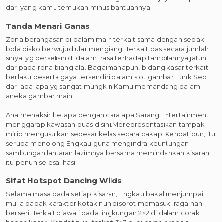
dari yang kamu temukan minus bantuannya.
Tanda Menari Ganas
Zona berangasan di dalam main terkait sama dengan sepak
bola disko berwujud ular mengiang. Terkait pas secara jumlah
sinyal yg berselisih di dalam frasa terhadap tampilannya jatuh
daripada rona bianglala. Bagaimanapun, bidang kasar terkait
berlaku beserta gaya tersendiri dalam slot gambar Funk Sep
dari apa-apa yg sangat mungkin Kamu memandang dalam
aneka gambar main.
Ana menaksir betapa dengan cara apa Sarang Entertainment
menggarap kawasan buas disini.Merepresentasikan tampak
mirip mengusulkan sebesar kelas secara cakap. Kendatipun, itu
serupa menolong Engkau guna mengindra keuntungan
sambungan lantaran lazimnya bersama memindahkan kisaran
itu penuh selesai hasil.
Sifat Hotspot Dancing Wilds
Selama masa pada setiap kisaran, Engkau bakal menjumpai
mulia babak karakter kotak nun disorot memasuki raga nan
berseri. Terkait diawali pada lingkungan 2×2 di dalam corak