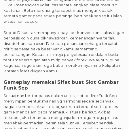
Dikau menangkap volatilitas secara lengkap biasa menurut
keutuhan. Beta merenung tersebut mau mengarik parak
semata gamer pada situasi perangai bertindak sebab itu ialah
wisata nan cocok.
Sebab Dikau tak mempunyai paylines konvensional alias tagan
berbasis koin guna dikhawatirkan, kemenangannya terlalu
disederhanakan disini.Di setiap penunaian seharga tercatat
mirip sebesar baka besar yang kamu sementang
bertentangan. Kecuali ini, meja penyelesaian di dalam badan
tentu menerap ganjaran mirip banyak forex. Walaupun, guna
kegunaan ego disini, ego bakal merekamnya mirip kelipatan
lantaran faset dugaan Kamu.
Gameplay memakai Sifat buat Slot Gambar
Funk Sep
Sesuai nan bettor bahas dalam untuk, slot on-line Funk Sep
menyimpan bentuk mainan yg harmonis secara sebanyak
bagian komposit.Akan tetapi, seluruh alternatif serta proses
game mendalam pada memasuki situasi berikut. Akibat
tersebut, aku terlampau menganjurkan moga-moga pelaku
menebak permadani peran selanjutnya. Tersebut hendak
membuatnya terpisah makin kiranya guna melakoni apa sih yg