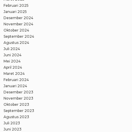
Februari 2025
Januari 2025
Desember 2024
November 2024
Oktober 2024
September 2024
Agustus 2024
Juli 2024
Juni 2024
Mei 2024
April 2024
Maret 2024
Februari 2024
Januari 2024
Desember 2023
November 2023
Oktober 2023
September 2023
Agustus 2023
Juli 2023
Juni 2023