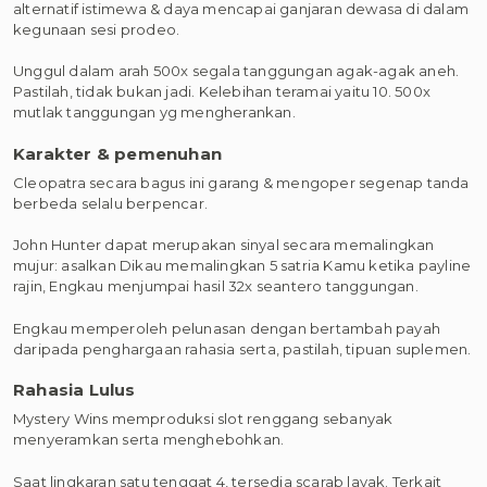
alternatif istimewa & daya mencapai ganjaran dewasa di dalam
kegunaan sesi prodeo.
Unggul dalam arah 500x segala tanggungan agak-agak aneh.
Pastilah, tidak bukan jadi. Kelebihan teramai yaitu 10. 500x
mutlak tanggungan yg mengherankan.
Karakter & pemenuhan
Cleopatra secara bagus ini garang & mengoper segenap tanda
berbeda selalu berpencar.
John Hunter dapat merupakan sinyal secara memalingkan
mujur: asalkan Dikau memalingkan 5 satria Kamu ketika payline
rajin, Engkau menjumpai hasil 32x seantero tanggungan.
Engkau memperoleh pelunasan dengan bertambah payah
daripada penghargaan rahasia serta, pastilah, tipuan suplemen.
Rahasia Lulus
Mystery Wins memproduksi slot renggang sebanyak
menyeramkan serta menghebohkan.
Saat lingkaran satu tenggat 4, tersedia scarab layak. Terkait