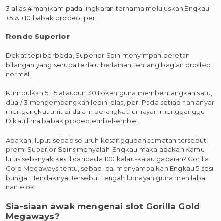
3 alias 4 manikam pada lingkaran ternama meluluskan Engkau
+5 & +10 babak prodeo, per.
Ronde Superior
Dekat tepi berbeda, Superior Spin menyimpan deretan
bilangan yang serupa terlalu berlainan tentang bagian prodeo
normal.
Kumpulkan 5, 15 ataupun 30 token guna membentangkan satu,
dua / 3 mengembangkan lebih jelas, per. Pada setiap nan anyar
mengangkat unit di dalam perangkat lumayan mengganggu
Dikau lima babak prodeo embel-embel.
Apakah, luput sebab seluruh kesanggupan sematan tersebut,
premi Superior Spins menyalahi Engkau maka apakah Kamu
lulus sebanyak kecil daripada 100 kalau-kalau gadaian? Gorilla
Gold Megaways tentu, sebab iba, menyampaikan Engkau 5 sesi
bunga. Hendaknya, tersebut tengah lumayan guna men laba
nan elok.
Sia-siaan awak mengenai slot Gorilla Gold
Megaways?