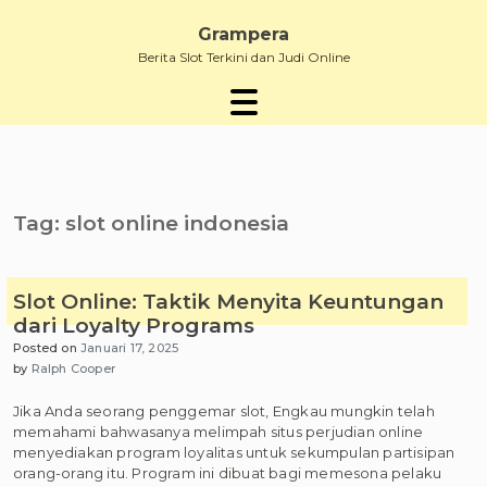
Skip
to
Grampera
content
Berita Slot Terkini dan Judi Online
Tag:
slot online indonesia
Slot Online: Taktik Menyita Keuntungan
dari Loyalty Programs
Posted on
Januari 17, 2025
by
Ralph Cooper
Jika Anda seorang penggemar slot, Engkau mungkin telah
memahami bahwasanya melimpah situs perjudian online
menyediakan program loyalitas untuk sekumpulan partisipan
orang-orang itu. Program ini dibuat bagi memesona pelaku