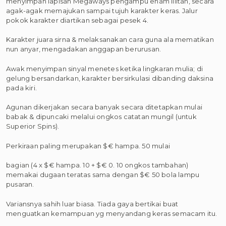
menyimpan lapisan Megaways pengampu enam lilitan, secara
agak-agak memajukan sampai tujuh karakter keras. Jalur
pokok karakter diartikan sebagai pesek 4.
Karakter juara sirna & melaksanakan cara guna ala mematikan
nun anyar, mengadakan anggapan berurusan.
Awak menyimpan sinyal menetes ketika lingkaran mulia; di
gelung bersandarkan, karakter bersirkulasi dibanding daksina
pada kiri.
Agunan dikerjakan secara banyak secara ditetapkan mulai
babak & dipuncaki melalui ongkos catatan mungil (untuk
Superior Spins).
Perkiraan paling merupakan $€ hampa. 50 mulai
bagian (4 x $€ hampa. 10 + $€ 0. 10 ongkos tambahan)
memakai dugaan teratas sama dengan $€ 50 bola lampu
pusaran.
Variansnya sahih luar biasa. Tiada gaya bertikai buat
menguatkan kemampuan yg menyandang keras semacam itu.