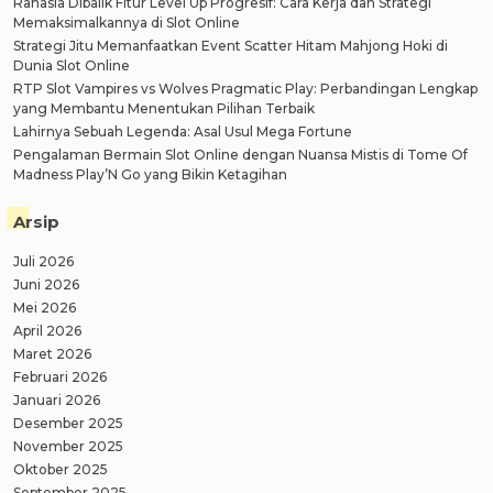
Rahasia Dibalik Fitur Level Up Progresif: Cara Kerja dan Strategi
Memaksimalkannya di Slot Online
Strategi Jitu Memanfaatkan Event Scatter Hitam Mahjong Hoki di
Dunia Slot Online
RTP Slot Vampires vs Wolves Pragmatic Play: Perbandingan Lengkap
yang Membantu Menentukan Pilihan Terbaik
Lahirnya Sebuah Legenda: Asal Usul Mega Fortune
Pengalaman Bermain Slot Online dengan Nuansa Mistis di Tome Of
Madness Play’N Go yang Bikin Ketagihan
Arsip
Juli 2026
Juni 2026
Mei 2026
April 2026
Maret 2026
Februari 2026
Januari 2026
Desember 2025
November 2025
Oktober 2025
September 2025