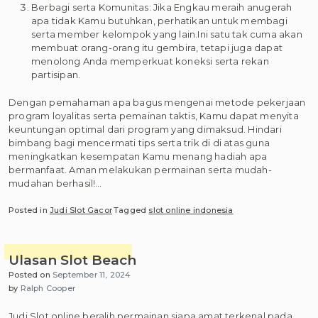
Berbagi serta Komunitas: Jika Engkau meraih anugerah
apa tidak Kamu butuhkan, perhatikan untuk membagi
serta member kelompok yang lain.Ini satu tak cuma akan
membuat orang-orang itu gembira, tetapi juga dapat
menolong Anda memperkuat koneksi serta rekan
partisipan.
Dengan pemahaman apa bagus mengenai metode pekerjaan
program loyalitas serta pemainan taktis, Kamu dapat menyita
keuntungan optimal dari program yang dimaksud. Hindari
bimbang bagi mencermati tips serta trik di di atas guna
meningkatkan kesempatan Kamu menang hadiah apa
bermanfaat. Aman melakukan permainan serta mudah-
mudahan berhasil!…
Posted in
Judi Slot Gacor
Tagged
slot online indonesia
Ulasan Slot Beach
Posted on
September 11, 2024
by
Ralph Cooper
Judi Slot online beralih permainan siapa amat terkenal pada