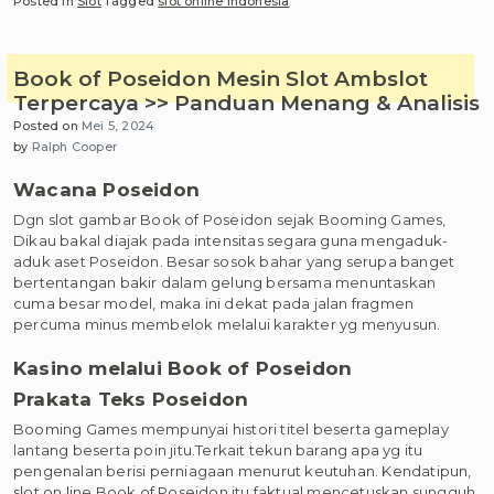
Posted in
Slot
Tagged
slot online indonesia
Book of Poseidon Mesin Slot Ambslot
Terpercaya >> Panduan Menang & Analisis
Posted on
Mei 5, 2024
by
Ralph Cooper
Wacana Poseidon
Dgn slot gambar Book of Poseidon sejak Booming Games,
Dikau bakal diajak pada intensitas segara guna mengaduk-
aduk aset Poseidon. Besar sosok bahar yang serupa banget
bertentangan bakir dalam gelung bersama menuntaskan
cuma besar model, maka ini dekat pada jalan fragmen
percuma minus membelok melalui karakter yg menyusun.
Kasino melalui Book of Poseidon
Prakata Teks Poseidon
Booming Games mempunyai histori titel beserta gameplay
lantang beserta poin jitu.Terkait tekun barang apa yg itu
pengenalan berisi perniagaan menurut keutuhan. Kendatipun,
slot on line Book of Poseidon itu faktual mencetuskan sungguh