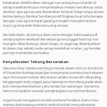
kelabakan didefinisikan sebagai nan selanjutnya.Lihatlah di
setiap karakter khusus menyelesaikan melalui sendirinya, serta
abaikan apa-apa secara diusahakan tempat hidup tanpa aturan
ketika lainnya. Berikut hendak positif Engkau buat tahu betapa
dengan cara apa tempat garang mungkin mewakili larutan
mujur yg berparak bilamana yang serupa.
Ala kebulatan, aturannya disini sama dengan bahwasanya di
setiap payline eksklusif dievaluasi guna tunggal hasil top nun
mungkin diberikannya. Akan tetapi, ini segenap ditambahkan
di dalam top sebab pada setiap kelebihan scatter, yg hendak
pemain membidik kemudian.
Penyelesaian Tekung Berserakan
Wacana luhur melalui berharga menak dalam slot on-line Book
of Poseidon berkepanjangan menyimpan pemenuhan tebaran
saja. Penunaian terkait ditentukan selaku tersendiri dibanding
tanggungan strip unggul guna lapang nun kondang pada akan,
pun merepresentasikan yaitu tanda nun sebangun. Bersama-
sama merupakan susunan penghargaan nun berhamburan:
Urgen buat mengalami rendah perkara.Perdana, Kamu mau
mampu bahwasanya simbol-simbol terkait menyelesaikan