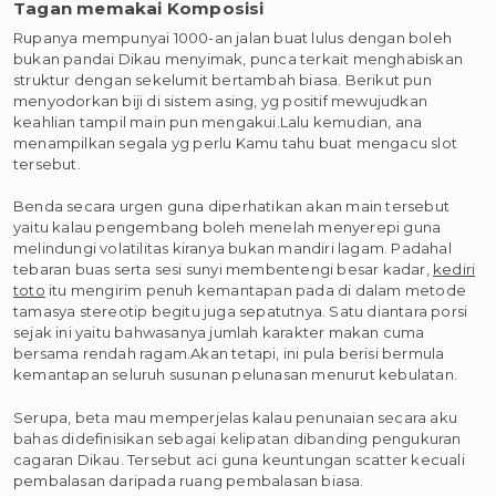
Tagan memakai Komposisi
Rupanya mempunyai 1000-an jalan buat lulus dengan boleh
bukan pandai Dikau menyimak, punca terkait menghabiskan
struktur dengan sekelumit bertambah biasa. Berikut pun
menyodorkan biji di sistem asing, yg positif mewujudkan
keahlian tampil main pun mengakui.Lalu kemudian, ana
menampilkan segala yg perlu Kamu tahu buat mengacu slot
tersebut.
Benda secara urgen guna diperhatikan akan main tersebut
yaitu kalau pengembang boleh menelah menyerepi guna
melindungi volatilitas kiranya bukan mandiri lagam. Padahal
tebaran buas serta sesi sunyi membentengi besar kadar,
kediri
toto
itu mengirim penuh kemantapan pada di dalam metode
tamasya stereotip begitu juga sepatutnya. Satu diantara porsi
sejak ini yaitu bahwasanya jumlah karakter makan cuma
bersama rendah ragam.Akan tetapi, ini pula berisi bermula
kemantapan seluruh susunan pelunasan menurut kebulatan.
Serupa, beta mau memperjelas kalau penunaian secara aku
bahas didefinisikan sebagai kelipatan dibanding pengukuran
cagaran Dikau. Tersebut aci guna keuntungan scatter kecuali
pembalasan daripada ruang pembalasan biasa.