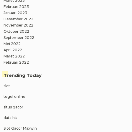
Maret 2023
Februari 2023
Januari 2023
Desember 2022
November 2022
Oktober 2022
September 2022
Mei 2022
April 2022
Maret 2022
Februari 2022
Trending Today
slot
togel online
situs gacor
data hk
Slot Gacor Maxwin