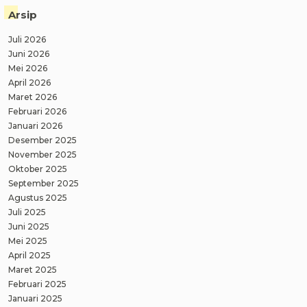
Arsip
Juli 2026
Juni 2026
Mei 2026
April 2026
Maret 2026
Februari 2026
Januari 2026
Desember 2025
November 2025
Oktober 2025
September 2025
Agustus 2025
Juli 2025
Juni 2025
Mei 2025
April 2025
Maret 2025
Februari 2025
Januari 2025