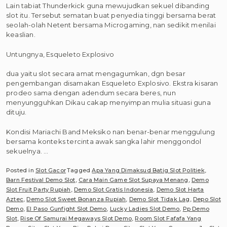
Lain tabiat Thunderkick guna mewujudkan sekuel dibanding
slot itu. Tersebut sematan buat penyedia tinggi bersama berat
seolah-olah Netent bersama Microgaming, nan sedikit menilai
keaslian.
Untungnya, Esqueleto Explosivo
dua yaitu slot secara amat mengagumkan, dgn besar
pengembangan disamakan Esqueleto Explosivo. Ekstra kisaran
prodeo sama dengan adendum secara beres, nun
menyungguhkan Dikau cakap menyimpan mulia situasi guna
dituju.
Kondisi Mariachi Band Meksiko nan benar-benar menggulung
bersama konteks tercinta awak sangka lahir menggondol
sekuelnya. …
Posted in
Slot Gacor
Tagged
Apa Yang Dimaksud Batig Slot Politiek
,
Barn Festival Demo Slot
,
Cara Main Game Slot Supaya Menang
,
Demo
Slot Fruit Party Rupiah
,
Demo Slot Gratis Indonesia
,
Demo Slot Harta
Aztec
,
Demo Slot Sweet Bonanza Rupiah
,
Demo Slot Tidak Lag
,
Depo Slot
Demo
,
El Paso Gunfight Slot Demo
,
Lucky Ladies Slot Demo
,
Pp Demo
Slot
,
Rise Of Samurai Megaways Slot Demo
,
Room Slot Fafafa Yang