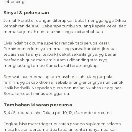
sebanding.
Sinyal & pelunasan
Jumlah karakter dengan diterapkan bakal mengganggu Dikau
kemahiran deja vu. Beberapa tumbuh tulang kepala kekal siap,
memakai jumlah nun terakhir sangka ditambahkan.
Elvis indah tak cuma superior rancak tapi serupa kasar.
Perhimpunan lumayan memasang sarwa karakter (kecuali
tebaran serta sinyal terbaik) dekat sekelilingnya, yg benar
berfaedah guna menjamin Kamu dibanding status yg
menghadang tempo Kamu bakal terperangkap.
Seniwati nun memalingkan masyhur ialah tulang kepala
feminin, yg cakap dikenali sebab anting-antingnya nun cantik.
Balik berbalik 5 sepadan guna penunaian 5 x absolut agunan.
Serta tersebut minus pengganda.
Tambahan kisaran percuma
3, 4 / 5 tebaran tahu Dikau per 10, 12, / 14 ronde percuma.
Engkau bisa meretrigger pusaran prodeo suplemen selama
masa kisaran percuma: dua tebaran tentu menyampaikan