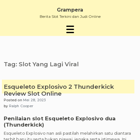
Skip
to
Grampera
content
Berita Slot Terkini dan Judi Online
Tag:
Slot Yang Lagi Viral
Esqueleto Explosivo 2 Thunderkick
Review Slot Online
Posted on
Mei 28, 2023
by
Ralph Cooper
Penilaian slot Esqueleto Explosivo dua
(Thunderkick)
Esqueleto Explosivo nan asli pastilah melahirkan satu diantara
terbit baru itu serta bukan piawai, jenaka serta istimewa. Ini