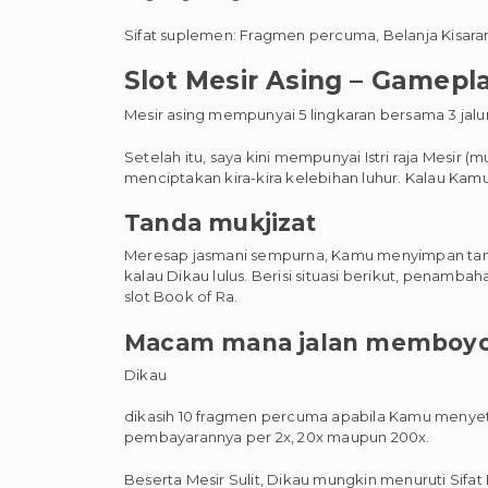
Sifat suplemen: Fragmen percuma, Belanja Kisara
Slot Mesir Asing – Gamepl
Mesir asing mempunyai 5 lingkaran bersama 3 jalur 
Setelah itu, saya kini mempunyai Istri raja Mesir (
menciptakan kira-kira kelebihan luhur. Kalau Kam
Tanda mukjizat
Meresap jasmani sempurna, Kamu menyimpan tanda 
kalau Dikau lulus. Berisi situasi berikut, penamba
slot Book of Ra.
Macam mana jalan memboyo
Dikau
dikasih 10 fragmen percuma apabila Kamu menyetel 3
pembayarannya per 2x, 20x maupun 200x.
Beserta Mesir Sulit, Dikau mungkin menuruti Sif