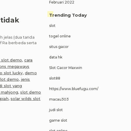
Februari 2022
Trending Today
tidak
slot
togel online
h jelas (dua tanda
of Ra berbeda serta
situs gacor
data hk
g slot demo
,
cara
lions megaways
Slot Gacor Maxwin
 slot lucky
,
demo
slot88
slot demo
,
jenis
di slot yang
https://www.bluefugu.com/
t mahjong
,
slot demo
piah
,
solar wilds slot
macau303
judi slot
game slot
slot online