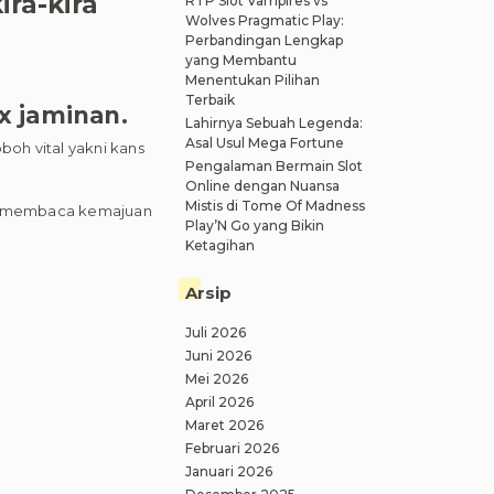
ira-kira
RTP Slot Vampires vs
Wolves Pragmatic Play:
Perbandingan Lengkap
yang Membantu
Menentukan Pilihan
Terbaik
x jaminan.
Lahirnya Sebuah Legenda:
Asal Usul Mega Fortune
boh vital yakni kans
Pengalaman Bermain Slot
Online dengan Nuansa
Mistis di Tome Of Madness
buat membaca kemajuan
Play’N Go yang Bikin
Ketagihan
Arsip
Juli 2026
Juni 2026
Mei 2026
April 2026
Maret 2026
Februari 2026
Januari 2026