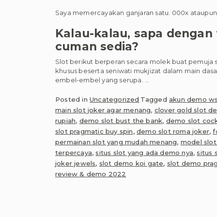
Saya memercayakan ganjaran satu. 000x ataupun
Kalau-kalau, sapa dengan 
cuman sedia?
Slot berikut berperan secara molek buat pemuja sl
khusus beserta seniwati mukjizat dalam main dasar)
embel-embel yang serupa. …
Posted in
Uncategorized
Tagged
akun demo ws
main slot joker agar menang
,
clover gold slot 
rupiah
,
demo slot bust the bank
,
demo slot cock
slot pragmatic buy spin
,
demo slot roma joker
,
f
permainan slot yang mudah menang
,
model slo
terpercaya
,
situs slot yang ada demo nya
,
situs
joker jewels
,
slot demo koi gate
,
slot demo prag
review & demo 2022