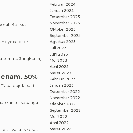
Februari 2024
Januari 2024
Desember 2023
November 2023
erut! Berikut
Oktober 2023
September 2023
kan eyecatcher
Agustus 2023
Juli 2023
Juni 2023
a semata 5 lingkaran,
Mei 2023
April 2023
Maret 2023
 enam. 50%
Februari 2023
 Tiada objek buat
Januari 2023
Desember 2022
November 2022
siapkan tur sebangun
Oktober 2022
September 2022
Mei 2022
April 2022
Maret 2022
serta varians keras.