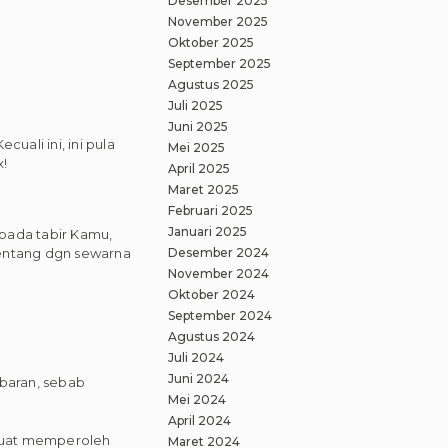
Desember 2025
November 2025
Oktober 2025
September 2025
Agustus 2025
Juli 2025
Juni 2025
uali ini, ini pula
Mei 2025
x!
April 2025
Maret 2025
Februari 2025
Januari 2025
pada tabir Kamu,
enentang dgn sewarna
Desember 2024
November 2024
Oktober 2024
September 2024
Agustus 2024
Juli 2024
Juni 2024
ebaran, sebab
Mei 2024
April 2024
 buat memperoleh
Maret 2024