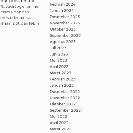
 dari provider slot
Februari 2024
. Judi togel online
Januari 2024
 bersama dengan
Desember 2023
mesti dimainkan.
main slot dan lebih
November 2023
Oktober 2023
September 2023
Agustus 2023
Juli 2023
Juni 2023
Mei 2023
April 2023
Maret 2023
Februari 2023
Januari 2023
Desember 2022
November 2022
Oktober 2022
September 2022
Mei 2022
April 2022
Maret 2022