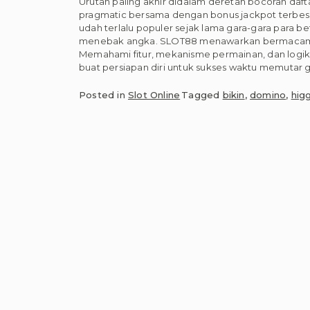
Urutan paling akhir didalam deretan bocoran daftar s
pragmatic bersama dengan bonus jackpot terbesar 
udah terlalu populer sejak lama gara-gara para 
menebak angka. SLOT88 menawarkan bermacam pe
Memahami fitur, mekanisme permainan, dan logika 
buat persiapan diri untuk sukses waktu memutar g
Posted in
Slot Online
Tagged
bikin
,
domino
,
hig