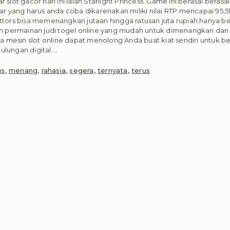
lot gacor hari ini ialah Starlight Princess. Game ini berasal berasal
yang harus anda coba dikarenakan miliki nilai RTP mencapai 95,51%
bettors bisa memenangkan jutaan hingga ratusan juta rupiah hanya
rmainan judi togel online yang mudah untuk dimenangkan dan 
mesin slot online dapat menolong Anda buat kiat sendiri untuk ber
ulungan digital.…
gs
,
menang
,
rahasia
,
segera
,
ternyata
,
terus