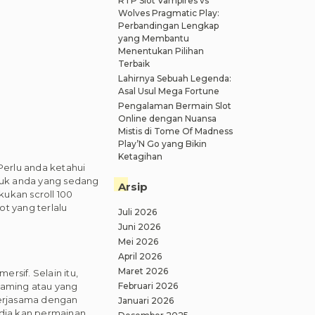
RTP Slot Vampires vs
Wolves Pragmatic Play:
Perbandingan Lengkap
yang Membantu
Menentukan Pilihan
Terbaik
Lahirnya Sebuah Legenda:
Asal Usul Mega Fortune
Pengalaman Bermain Slot
Online dengan Nuansa
Mistis di Tome Of Madness
Play’N Go yang Bikin
Ketagihan
Perlu anda ketahui
ntuk anda yang sedang
Arsip
kukan scroll 100
t yang terlalu
Juli 2026
Juni 2026
Mei 2026
April 2026
Maret 2026
rsif. Selain itu,
Gaming atau yang
Februari 2026
kerjasama dengan
Januari 2026
edia kan permainan