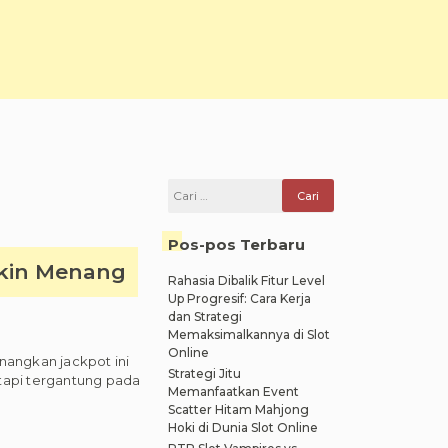
Cari
untuk:
Pos-pos Terbaru
ikin Menang
Rahasia Dibalik Fitur Level
Up Progresif: Cara Kerja
dan Strategi
Memaksimalkannya di Slot
Online
nangkan jackpot ini
Strategi Jitu
etapi tergantung pada
Memanfaatkan Event
Scatter Hitam Mahjong
Hoki di Dunia Slot Online