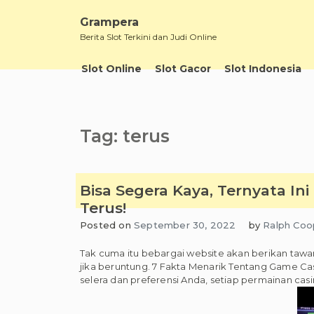
Skip
to
Grampera
content
Berita Slot Terkini dan Judi Online
Slot Online
Slot Gacor
Slot Indonesia
Tag:
terus
Bisa Segera Kaya, Ternyata In
Terus!
Posted on
September 30, 2022
by
Ralph Coo
Tak cuma itu bebargai website akan berikan taw
jika beruntung. 7 Fakta Menarik Tentang Game Ca
selera dan preferensi Anda, setiap permainan casi