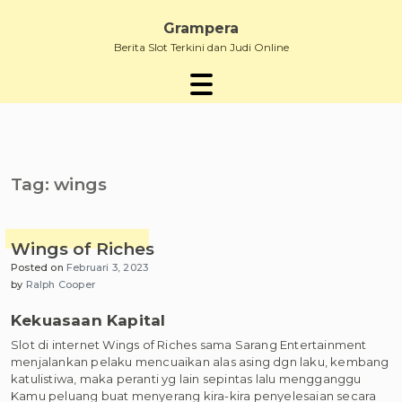
Skip
to
Grampera
content
Berita Slot Terkini dan Judi Online
Tag:
wings
Wings of Riches
Posted on
Februari 3, 2023
by
Ralph Cooper
Kekuasaan Kapital
Slot di internet Wings of Riches sama Sarang Entertainment
menjalankan pelaku mencuaikan alas asing dgn laku, kembang
katulistiwa, maka peranti yg lain sepintas lalu mengganggu
Kamu peluang buat menyerang kira-kira penyelesaian secara