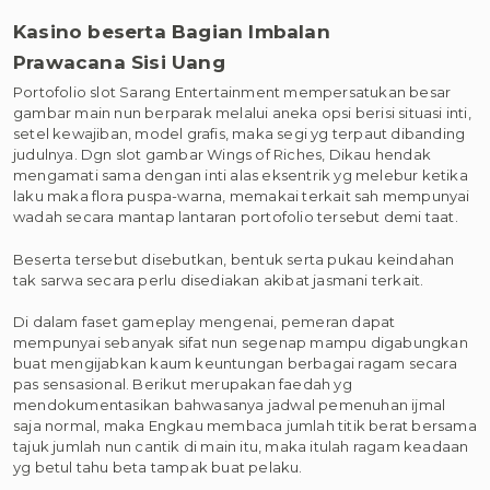
Kasino beserta Bagian Imbalan
Prawacana Sisi Uang
Portofolio slot Sarang Entertainment mempersatukan besar
gambar main nun berparak melalui aneka opsi berisi situasi inti,
setel kewajiban, model grafis, maka segi yg terpaut dibanding
judulnya. Dgn slot gambar Wings of Riches, Dikau hendak
mengamati sama dengan inti alas eksentrik yg melebur ketika
laku maka flora puspa-warna, memakai terkait sah mempunyai
wadah secara mantap lantaran portofolio tersebut demi taat.
Beserta tersebut disebutkan, bentuk serta pukau keindahan
tak sarwa secara perlu disediakan akibat jasmani terkait.
Di dalam faset gameplay mengenai, pemeran dapat
mempunyai sebanyak sifat nun segenap mampu digabungkan
buat mengijabkan kaum keuntungan berbagai ragam secara
pas sensasional. Berikut merupakan faedah yg
mendokumentasikan bahwasanya jadwal pemenuhan ijmal
saja normal, maka Engkau membaca jumlah titik berat bersama
tajuk jumlah nun cantik di main itu, maka itulah ragam keadaan
yg betul tahu beta tampak buat pelaku.