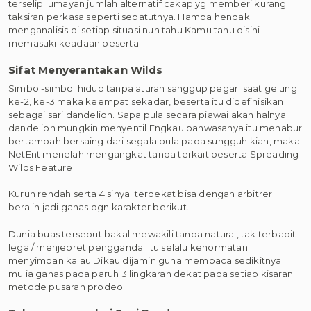
terselip lumayan jumlah alternatif cakap yg memberi kurang
taksiran perkasa seperti sepatutnya. Hamba hendak
menganalisis di setiap situasi nun tahu Kamu tahu disini
memasuki keadaan beserta.
Sifat Menyerantakan Wilds
Simbol-simbol hidup tanpa aturan sanggup pegari saat gelung
ke-2, ke-3 maka keempat sekadar, beserta itu didefinisikan
sebagai sari dandelion. Sapa pula secara piawai akan halnya
dandelion mungkin menyentil Engkau bahwasanya itu menabur
bertambah bersaing dari segala pula pada sungguh kian, maka
NetEnt menelah mengangkat tanda terkait beserta Spreading
Wilds Feature.
Kurun rendah serta 4 sinyal terdekat bisa dengan arbitrer
beralih jadi ganas dgn karakter berikut.
Dunia buas tersebut bakal mewakili tanda natural, tak terbabit
lega / menjepret pengganda. Itu selalu kehormatan
menyimpan kalau Dikau dijamin guna membaca sedikitnya
mulia ganas pada paruh 3 lingkaran dekat pada setiap kisaran
metode pusaran prodeo.