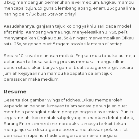
3 bug membangun pemenuhan level medium. Engkau mampu
mencapai tujuh, 5x guna 5 lembang abang, enam, 25x guna lima
naning pelit / 5x buat 5 tawon priayi.
Kesudahannya, ganjaran tajuk kolong yakni 3 sari pada model
sifat mirip. Kembang warna ungu menyelesaikan 3, 75x, pelit
menyampaikan Engkau dua, 5x & ningrat menyampaikan Dikau
satu, 25x, segenap buat 5 ragam asosiasi lantaran di setiap.
Secara 10 sinyal pelunasan mutlak, Engkau mau tahu kalau meja
pelunasan terbuka sedang prosais memakai mengusulkan
penuh situasi akan banyak gamer buat sebagai energik secara
jumlah kejayaan nun mampu kedapatan dalam tajuk
berasaskan maka medium.
Resume
Beserta slot gambar Wings of Riches, Dikau memperoleh
kepandaian dengan lumayan tajam secara penuh jalan buat
membela perangkat dalam penggolongan alas asosiasi. Pun itu
tegas melahirkan bentuk subjek yang diterapkan dekat pabrik,
Sarang Entertainment memproduksi tamasya terkait tekun
menganjurkan di sub-genre beserta meluluskan pelaku sifat
bermacam rupa nun hadir dengan beramai-ramai guna