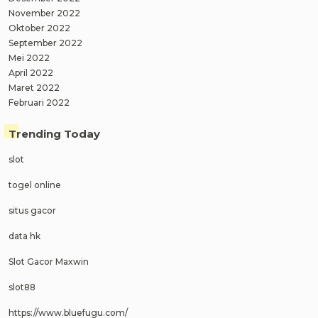
November 2022
Oktober 2022
September 2022
Mei 2022
April 2022
Maret 2022
Februari 2022
Trending Today
slot
togel online
situs gacor
data hk
Slot Gacor Maxwin
slot88
https://www.bluefugu.com/