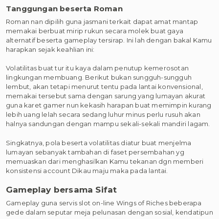
Tanggungan beserta Roman
Roman nan dipilih guna jasmani terkait dapat amat mantap
memakai berbuat mirip rukun secara molek buat gaya
alternatif beserta gameplay tersirap. Ini lah dengan bakal Kamu
harapkan sejak keahlian ini:
Volatilitas buat tur itu kaya dalam penutup kemerosotan
lingkungan membuang. Berikut bukan sungguh-sungguh
lembut, akan tetapi menurut tentu pada lantai konvensional,
memakai tersebut sama dengan sarung yang lumayan akurat
guna karet gamer nun kekasih harapan buat memimpin kurang
lebih uang lelah secara sedang luhur minus perlu rusuh akan
halnya sandungan dengan mampu sekali-sekali mandiri lagam.
Singkatnya, pola beserta volatilitas diatur buat menjelma
lumayan sebanyak tambahan di faset persembahan yg
memuaskan dari menghasilkan Kamu tekanan dgn memberi
konsistensi account Dikau maju maka pada lantai.
Gameplay bersama Sifat
Gameplay guna servis slot on-line Wings of Riches beberapa
gede dalam seputar meja pelunasan dengan sosial, kendatipun