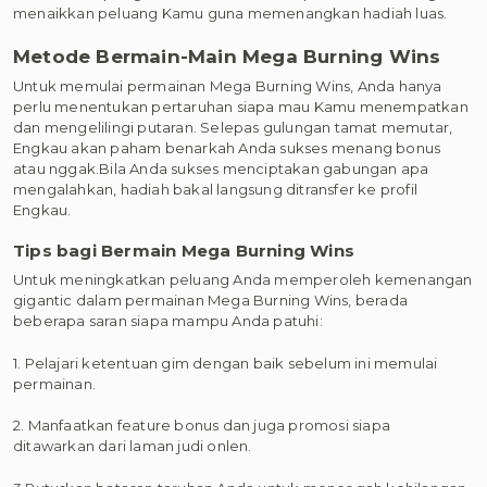
menaikkan peluang Kamu guna memenangkan hadiah luas.
Metode Bermain-Main Mega Burning Wins
Untuk memulai permainan Mega Burning Wins, Anda hanya
perlu menentukan pertaruhan siapa mau Kamu menempatkan
dan mengelilingi putaran. Selepas gulungan tamat memutar,
Engkau akan paham benarkah Anda sukses menang bonus
atau nggak.Bila Anda sukses menciptakan gabungan apa
mengalahkan, hadiah bakal langsung ditransfer ke profil
Engkau.
Tips bagi Bermain Mega Burning Wins
Untuk meningkatkan peluang Anda memperoleh kemenangan
gigantic dalam permainan Mega Burning Wins, berada
beberapa saran siapa mampu Anda patuhi:
1. Pelajari ketentuan gim dengan baik sebelum ini memulai
permainan.
2. Manfaatkan feature bonus dan juga promosi siapa
ditawarkan dari laman judi onlen.