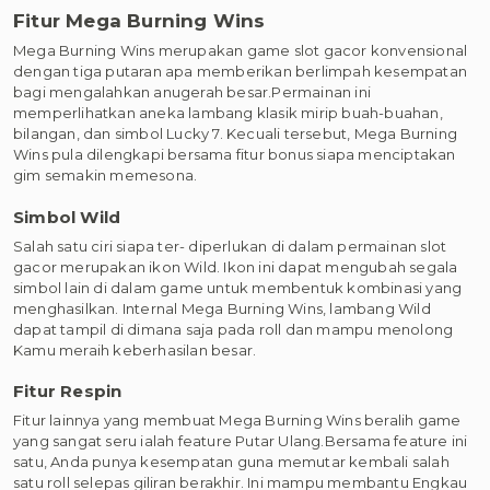
Fitur Mega Burning Wins
Mega Burning Wins merupakan game slot gacor konvensional
dengan tiga putaran apa memberikan berlimpah kesempatan
bagi mengalahkan anugerah besar.Permainan ini
memperlihatkan aneka lambang klasik mirip buah-buahan,
bilangan, dan simbol Lucky 7. Kecuali tersebut, Mega Burning
Wins pula dilengkapi bersama fitur bonus siapa menciptakan
gim semakin memesona.
Simbol Wild
Salah satu ciri siapa ter- diperlukan di dalam permainan slot
gacor merupakan ikon Wild. Ikon ini dapat mengubah segala
simbol lain di dalam game untuk membentuk kombinasi yang
menghasilkan. Internal Mega Burning Wins, lambang Wild
dapat tampil di dimana saja pada roll dan mampu menolong
Kamu meraih keberhasilan besar.
Fitur Respin
Fitur lainnya yang membuat Mega Burning Wins beralih game
yang sangat seru ialah feature Putar Ulang.Bersama feature ini
satu, Anda punya kesempatan guna memutar kembali salah
satu roll selepas giliran berakhir. Ini mampu membantu Engkau