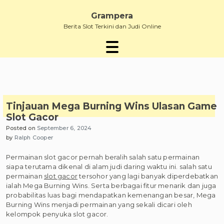
Skip
to
Grampera
content
Berita Slot Terkini dan Judi Online
Tinjauan Mega Burning Wins Ulasan Game
Slot Gacor
Posted on
September 6, 2024
by
Ralph Cooper
Permainan slot gacor pernah beralih salah satu permainan
siapa terutama dikenal di alam judi daring waktu ini. salah satu
permainan
slot gacor
tersohor yang lagi banyak diperdebatkan
ialah Mega Burning Wins. Serta berbagai fitur menarik dan juga
probabilitas luas bagi mendapatkan kemenangan besar, Mega
Burning Wins menjadi permainan yang sekali dicari oleh
kelompok penyuka slot gacor.