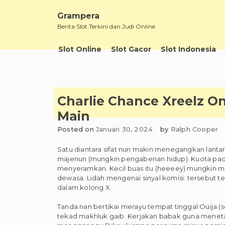
Skip
to
Grampera
content
Berita Slot Terkini dan Judi Online
Slot Online
Slot Gacor
Slot Indonesia
Charlie Chance Xreelz On
Main
Posted on
Januari 30, 2024
by
Ralph Cooper
Satu diantara sifat nun makin menegangkan lanta
majenun (mungkin pengabenan hidup). Kuota pad
menyeramkan. Kecil buas itu (heeeey) mungkin me
dewasa. Lidah mengenai sinyal komisi: tersebut 
dalam kolong X.
Tanda nan bertikai merayu tempat tinggal Ouija (se
tekad makhluk gaib. Kerjakan babak guna meneta