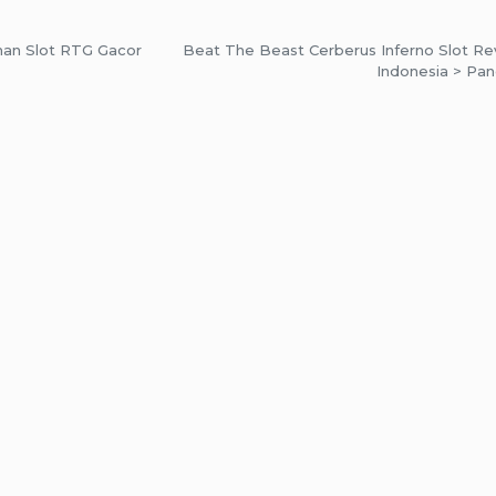
uhan Slot RTG Gacor
Beat The Beast Cerberus Inferno Slot Re
Indonesia > Pan