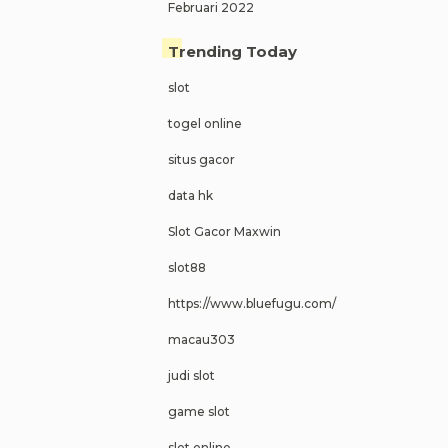
Februari 2022
Trending Today
slot
togel online
situs gacor
data hk
Slot Gacor Maxwin
slot88
https://www.bluefugu.com/
macau303
judi slot
game slot
slot online