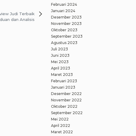
Februari 2024
Januari 2024
view Judi Terbaik
Desember 2023
duan dan Analisis
November 2023
Oktober 2023
September 2023
Agustus 2023
Juli 2023
Juni 2023
Mei 2023
April 2023
Maret 2023
Februari 2023
Januari 2023
Desember 2022
November 2022
Oktober 2022
September 2022
Mei 2022
April 2022
Maret 2022