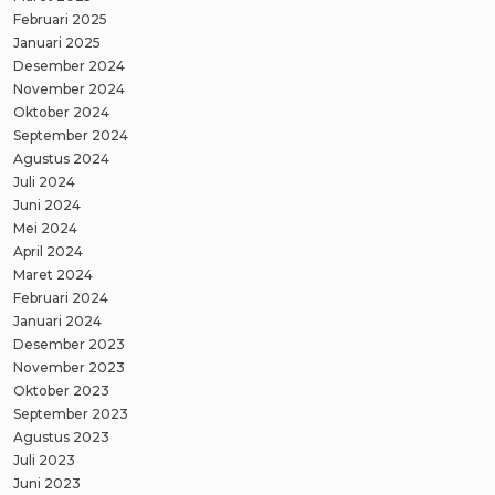
Februari 2025
Januari 2025
Desember 2024
November 2024
Oktober 2024
September 2024
Agustus 2024
Juli 2024
Juni 2024
Mei 2024
April 2024
Maret 2024
Februari 2024
Januari 2024
Desember 2023
November 2023
Oktober 2023
September 2023
Agustus 2023
Juli 2023
Juni 2023