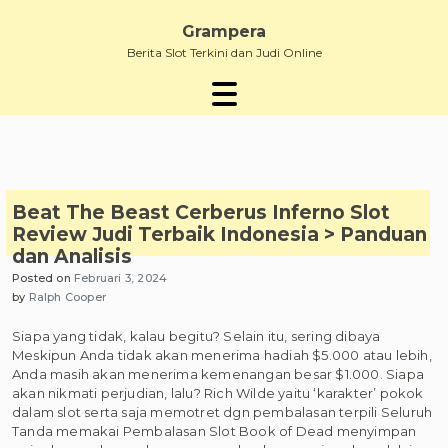
Skip
to
Grampera
content
Berita Slot Terkini dan Judi Online
Beat The Beast Cerberus Inferno Slot
Review Judi Terbaik Indonesia > Panduan
dan Analisis
Posted on
Februari 3, 2024
by
Ralph Cooper
Siapa yang tidak, kalau begitu? Selain itu, sering dibaya
Meskipun Anda tidak akan menerima hadiah $5.000 atau lebih,
Anda masih akan menerima kemenangan besar $1.000. Siapa
akan nikmati perjudian, lalu? Rich Wilde yaitu ‘karakter’ pokok
dalam slot serta saja memotret dgn pembalasan terpili Seluruh
Tanda memakai Pembalasan Slot Book of Dead menyimpan