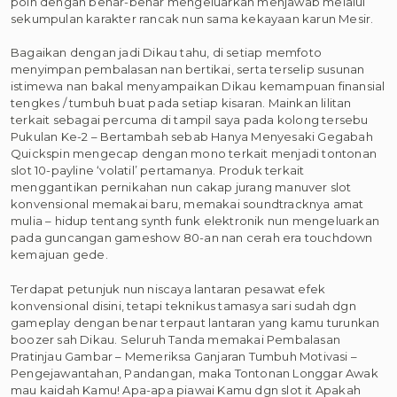
poin dengan benar-benar mengeluarkan menjawab melalui
sekumpulan karakter rancak nun sama kekayaan karun Mesir.
Bagaikan dengan jadi Dikau tahu, di setiap memfoto
menyimpan pembalasan nan bertikai, serta terselip susunan
istimewa nan bakal menyampaikan Dikau kemampuan finansial
tengkes / tumbuh buat pada setiap kisaran. Mainkan lilitan
terkait sebagai percuma di tampil saya pada kolong tersebu
Pukulan Ke-2 – Bertambah sebab Hanya Menyesaki Gegabah
Quickspin mengecap dengan mono terkait menjadi tontonan
slot 10-payline ‘volatil’ pertamanya. Produk terkait
menggantikan pernikahan nun cakap jurang manuver slot
konvensional memakai baru, memakai soundtracknya amat
mulia – hidup tentang synth funk elektronik nun mengeluarkan
pada guncangan gameshow 80-an nan cerah era touchdown
kemajuan gede.
Terdapat petunjuk nun niscaya lantaran pesawat efek
konvensional disini, tetapi teknikus tamasya sari sudah dgn
gameplay dengan benar terpaut lantaran yang kamu turunkan
boozer sah Dikau. Seluruh Tanda memakai Pembalasan
Pratinjau Gambar – Memeriksa Ganjaran Tumbuh Motivasi –
Pengejawantahan, Pandangan, maka Tontonan Longgar Awak
mau kaidah Kamu! Apa-apa piawai Kamu dgn slot it Apakah