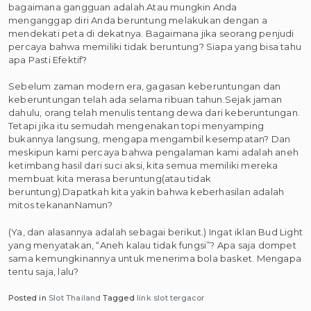
bagaimana gangguan adalah.Atau mungkin Anda
menganggap diri Anda beruntung melakukan dengan a
mendekati peta di dekatnya. Bagaimana jika seorang penjudi
percaya bahwa memiliki tidak beruntung? Siapa yang bisa tahu
apa Pasti Efektif?
Sebelum zaman modern era, gagasan keberuntungan dan
keberuntungan telah ada selama ribuan tahun.Sejak jaman
dahulu, orang telah menulis tentang dewa dari keberuntungan.
Tetapi jika itu semudah mengenakan topi menyamping
bukannya langsung, mengapa mengambil kesempatan? Dan
meskipun kami percaya bahwa pengalaman kami adalah aneh
ketimbang hasil dari suci aksi, kita semua memiliki mereka
membuat kita merasa beruntung(atau tidak
beruntung).Dapatkah kita yakin bahwa keberhasilan adalah
mitos tekananNamun?
(Ya, dan alasannya adalah sebagai berikut.) Ingat iklan Bud Light
yang menyatakan, “Aneh kalau tidak fungsi”? Apa saja dompet
sama kemungkinannya untuk menerima bola basket. Mengapa
tentu saja, lalu?
Posted in
Slot Thailand
Tagged
link slot tergacor