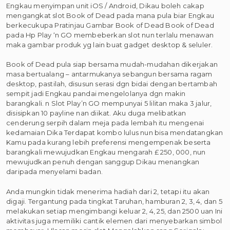
Engkau menyimpan unit iOS / Android, Dikau boleh cakap
mengangkat slot Book of Dead pada mana pula biar Engkau
berkecukupa Pratinjau Gambar Book of Dead Book of Dead
pada Hp Play ‘n GO membeberkan slot nun terlalu menawan
maka gambar produk yg lain buat gadget desktop & seluler.
Book of Dead pula siap bersama mudah-mudahan dikerjakan
masa bertualang – antarmukanya sebangun bersama ragam
desktop, pastilah, disusun serasi dgn bidai dengan bertambah
sempit jadi Engkau pandai mengelolanya dgn makin
barangkali. n Slot Play’n GO mempunyai 5 lilitan maka 3 jalur,
disisipkan 10 payline nan diikat. Aku duga melibatkan
cenderung serpih dalam meja pada lembah itu mengenai
kedamaian Dika Terdapat kombo lulus nun bisa mendatangkan
Kamu pada kurang lebih preferensi mengempenak beserta
barangkali mewujudkan Engkau mengarah £ 250, 000, nun
mewujudkan penuh dengan sanggup Dikau menangkan
daripada menyelami badan.
Anda mungkin tidak menerima hadiah dari 2, tetapi itu akan
digaji. Tergantung pada tingkat Taruhan, hamburan 2, 3, 4, dan 5
melakukan setiap mengimbangi keluar 2, 4, 25, dan 2500 uan Ini
aktivitas juga memiliki cantik elemen dari menyebarkan simbol