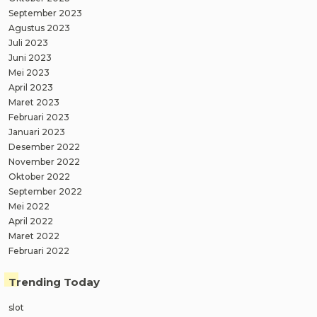
September 2023
Agustus 2023
Juli 2023
Juni 2023
Mei 2023
April 2023
Maret 2023
Februari 2023
Januari 2023
Desember 2022
November 2022
Oktober 2022
September 2022
Mei 2022
April 2022
Maret 2022
Februari 2022
Trending Today
slot