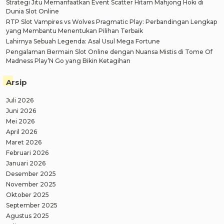
Strategi Jitu Memanfaatkan Event Scatter Hitam Mahjong Hoki di
Dunia Slot Online
RTP Slot Vampires vs Wolves Pragmatic Play: Perbandingan Lengkap
yang Membantu Menentukan Pilihan Terbaik
Lahirnya Sebuah Legenda: Asal Usul Mega Fortune
Pengalaman Bermain Slot Online dengan Nuansa Mistis di Tome Of
Madness Play’N Go yang Bikin Ketagihan
Arsip
Juli 2026
Juni 2026
Mei 2026
April 2026
Maret 2026
Februari 2026
Januari 2026
Desember 2025
November 2025
Oktober 2025
September 2025
Agustus 2025