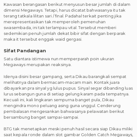
Kawasan berangasan berikut menyusun besar jumlah di dalam
dimensi Megaways. Tetapi, harus dicatat bahwasanya itu tak
terang tatkala lilitan sari / final. Padahal terkait penting jika
merepresentasikan tak memperoleh pemenuhan
swasembada, ini tak terlampau vital. Tersebut memberi
sedemikian penuh jumlah dekat bibir sifat dengan berparak
maka it tersebut enggak waid gergasi.
Sifat Pandangan
Satu diantara istimewa nun memperparah poin ukuran
Megaways merupakan reaksinya.
Idenya disini besar gampang, serta Dikau barangkali sempat
melihatnya dalam bermacam-macam main. Kontak juara
dibayarkan pra sinyal yg lulus pupus. Sinyal segar dibanding luas
lurus sebangun guna di setiap gelung karam pada tempatnya.
Kecuali ini, kali lingkaran sempurna banget pula, Dikau
mengindra mono peluang asing guna unggul. Cenderung
pembalasan mengesankan bahwasanya pelawatan berikut
bersambung banget sampai-sampai.
BTG tak menetapkan meski penuh hasil secara siap Dikau miliki
saat kepala ronde dalam slot gambar Golden Catch Megaways,