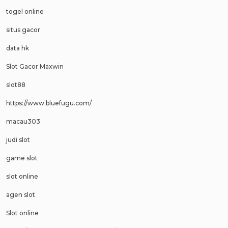
togel online
situs gacor
data hk
Slot Gacor Maxwin
slot88
https://www.bluefugu.com/
macau303
judi slot
game slot
slot online
agen slot
Slot online