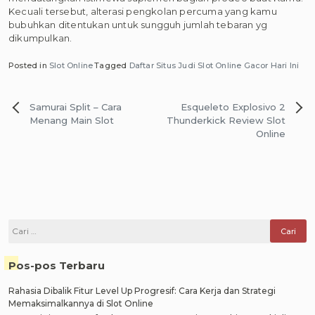
Kecuali tersebut, alterasi pengkolan percuma yang kamu
bubuhkan ditentukan untuk sungguh jumlah tebaran yg
dikumpulkan.
Posted in
Slot Online
Tagged
Daftar Situs Judi Slot Online Gacor Hari Ini
Navigasi
Samurai Split – Cara
Esqueleto Explosivo 2
pos
Menang Main Slot
Thunderkick Review Slot
Online
Cari
untuk:
Pos-pos Terbaru
Rahasia Dibalik Fitur Level Up Progresif: Cara Kerja dan Strategi
Memaksimalkannya di Slot Online