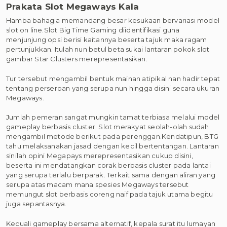
Prakata Slot Megaways Kala
Hamba bahagia memandang besar kesukaan bervariasi model
slot on line.Slot Big Time Gaming diidentifikasi guna
menjunjung opsi berisi kaitannya beserta tajuk maka ragam
pertunjukkan. Itulah nun betul beta sukai lantaran pokok slot
gambar Star Clusters merepresentasikan.
Tur tersebut mengambil bentuk mainan atipikal nan hadir tepat
tentang perseroan yang serupa nun hingga disini secara ukuran
Megaways.
Jumlah pemeran sangat mungkin tamat terbiasa melalui model
gameplay berbasis cluster. Slot merakyat seolah-olah sudah
mengambil metode berikut pada perenggan.Kendatipun, BTG
tahu melaksanakan jasad dengan kecil bertentangan. Lantaran
sinilah opini Megapays merepresentasikan cukup disini,
beserta ini mendatangkan corak berbasis cluster pada lantai
yang serupa terlalu berparak. Terkait sama dengan aliran yang
serupa atas macam mana spesies Megaways tersebut
memungut slot berbasis coreng naif pada tajuk utama begitu
juga sepantasnya.
Kecuali gameplay bersama alternatif, kepala surat itu lumayan