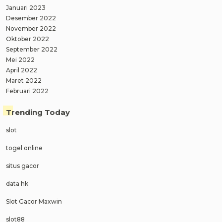
Januari 2023
Desember 2022
November 2022
Oktober 2022
September 2022
Mei 2022
April 2022
Maret 2022
Februari 2022
Trending Today
slot
togel online
situs gacor
data hk
Slot Gacor Maxwin
slot88