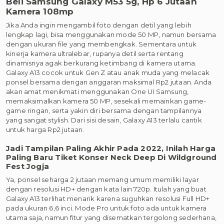
Beli Samsung Galaxy M53 5g, Hp 6 Jutaan
Kamera 108mp
Jika Anda ingin mengambil foto dengan detil yang lebih
lengkap lagi, bisa menggunakan mode 50 MP, namun bersama
dengan ukuran file yang membengkak. Sementara untuk
kinerja kamera ultralebar, rupanya detil serta rentang
dinamisnya agak berkurang ketimbang di kamera utama.
Galaxy A13 cocok untuk Gen Z atau anak muda yang melacak
ponsel bersama dengan anggaran maksimal Rp2 jutaan. Anda
akan amat menikmati menggunakan One UI Samsung,
memaksimalkan kamera 50 MP, sesekali memainkan game-
game ringan, serta yakin diri bersama dengan tampilannya
yang sangat stylish. Dari sisi desain, Galaxy A13 terlalu cantik
untuk harga Rp2 jutaan.
Jadi Tampilan Paling Akhir Pada 2022, Inilah Harga
Paling Baru Tiket Konser Neck Deep Di Wildground
Fest Jogja
Ya, ponsel seharga 2 jutaan memang umum memiliki layar
dengan resolusi HD+ dengan kata lain 720p. Itulah yang buat
Galaxy A13 terlihat menarik karena suguhkan resolusi Full HD+
pada ukuran 6,6 inci. Mode Pro untuk foto ada untuk kamera
utama saja, namun fitur yang disematkan tergolong sederhana,