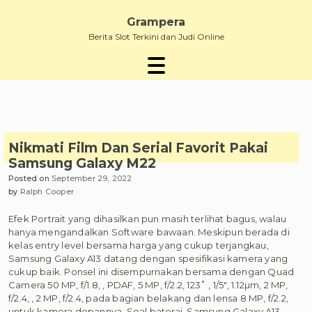
Skip
to
Grampera
content
Berita Slot Terkini dan Judi Online
Nikmati Film Dan Serial Favorit Pakai
Samsung Galaxy M22
Posted on
September 29, 2022
by
Ralph Cooper
Efek Portrait yang dihasilkan pun masih terlihat bagus, walau
hanya mengandalkan Software bawaan. Meskipun berada di
kelas entry level bersama harga yang cukup terjangkau,
Samsung Galaxy A13 datang dengan spesifikasi kamera yang
cukup baik. Ponsel ini disempurnakan bersama dengan Quad
Camera 50 MP, f/1.8, , PDAF, 5 MP, f/2.2, 123˚ , 1/5″, 1.12µm, 2 MP,
f/2.4, , 2 MP, f/2.4, pada bagian belakang dan lensa 8 MP, f/2.2,
untuk kamera depannya. Soal baterai, Samsung Galaxy A13