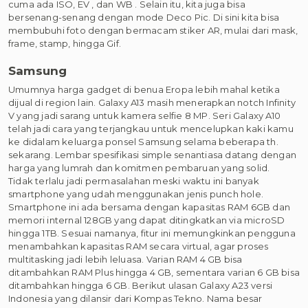
cuma ada ISO, EV , dan WB . Selain itu, kita juga bisa
bersenang-senang dengan mode Deco Pic. Di sini kita bisa
membubuhi foto dengan bermacam stiker AR, mulai dari mask,
frame, stamp, hingga Gif.
Samsung
Umumnya harga gadget di benua Eropa lebih mahal ketika
dijual di region lain. Galaxy A13 masih menerapkan notch Infinity
V yang jadi sarang untuk kamera selfie 8 MP. Seri Galaxy A10
telah jadi cara yang terjangkau untuk mencelupkan kaki kamu
ke didalam keluarga ponsel Samsung selama beberapa th.
sekarang. Lembar spesifikasi simple senantiasa datang dengan
harga yang lumrah dan komitmen pembaruan yang solid.
Tidak terlalu jadi permasalahan meski waktu ini banyak
smartphone yang udah menggunakan jenis punch hole.
Smartphone ini ada bersama dengan kapasitas RAM 6GB dan
memori internal 128GB yang dapat ditingkatkan via microSD
hingga 1TB. Sesuai namanya, fitur ini memungkinkan pengguna
menambahkan kapasitas RAM secara virtual, agar proses
multitasking jadi lebih leluasa. Varian RAM 4 GB bisa
ditambahkan RAM Plus hingga 4 GB, sementara varian 6 GB bisa
ditambahkan hingga 6 GB. Berikut ulasan Galaxy A23 versi
Indonesia yang dilansir dari Kompas Tekno. Nama besar