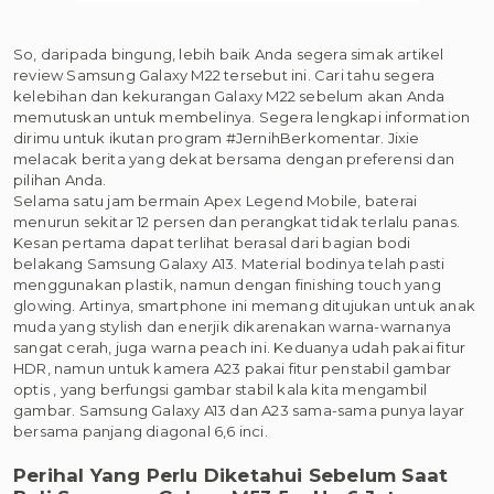
So, daripada bingung, lebih baik Anda segera simak artikel
review Samsung Galaxy M22 tersebut ini. Cari tahu segera
kelebihan dan kekurangan Galaxy M22 sebelum akan Anda
memutuskan untuk membelinya. Segera lengkapi information
dirimu untuk ikutan program #JernihBerkomentar. Jixie
melacak berita yang dekat bersama dengan preferensi dan
pilihan Anda.
Selama satu jam bermain Apex Legend Mobile, baterai
menurun sekitar 12 persen dan perangkat tidak terlalu panas.
Kesan pertama dapat terlihat berasal dari bagian bodi
belakang Samsung Galaxy A13. Material bodinya telah pasti
menggunakan plastik, namun dengan finishing touch yang
glowing. Artinya, smartphone ini memang ditujukan untuk anak
muda yang stylish dan enerjik dikarenakan warna-warnanya
sangat cerah, juga warna peach ini. Keduanya udah pakai fitur
HDR, namun untuk kamera A23 pakai fitur penstabil gambar
optis , yang berfungsi gambar stabil kala kita mengambil
gambar. Samsung Galaxy A13 dan A23 sama-sama punya layar
bersama panjang diagonal 6,6 inci.
Perihal Yang Perlu Diketahui Sebelum Saat