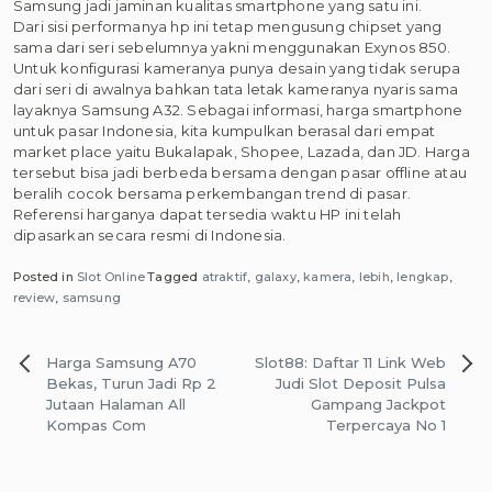
Samsung jadi jaminan kualitas smartphone yang satu ini.
Dari sisi performanya hp ini tetap mengusung chipset yang
sama dari seri sebelumnya yakni menggunakan Exynos 850.
Untuk konfigurasi kameranya punya desain yang tidak serupa
dari seri di awalnya bahkan tata letak kameranya nyaris sama
layaknya Samsung A32. Sebagai informasi, harga smartphone
untuk pasar Indonesia, kita kumpulkan berasal dari empat
market place yaitu Bukalapak, Shopee, Lazada, dan JD. Harga
tersebut bisa jadi berbeda bersama dengan pasar offline atau
beralih cocok bersama perkembangan trend di pasar.
Referensi harganya dapat tersedia waktu HP ini telah
dipasarkan secara resmi di Indonesia.
Posted in
Slot Online
Tagged
atraktif
,
galaxy
,
kamera
,
lebih
,
lengkap
,
review
,
samsung
Navigasi
Harga Samsung A70
Slot88: Daftar 11 Link Web
pos
Bekas, Turun Jadi Rp 2
Judi Slot Deposit Pulsa
Jutaan Halaman All
Gampang Jackpot
Kompas Com
Terpercaya No 1