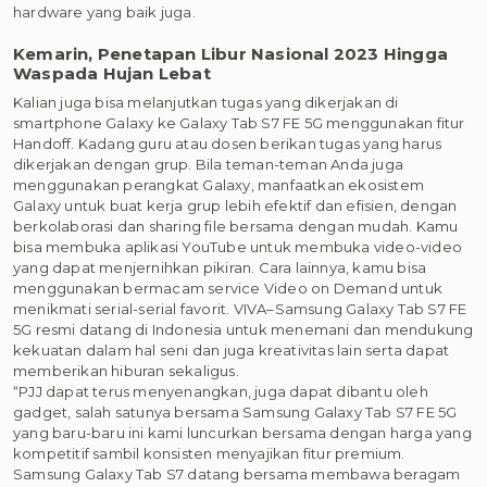
hardware yang baik juga.
Kemarin, Penetapan Libur Nasional 2023 Hingga
Waspada Hujan Lebat
Kalian juga bisa melanjutkan tugas yang dikerjakan di
smartphone Galaxy ke Galaxy Tab S7 FE 5G menggunakan fitur
Handoff. Kadang guru atau dosen berikan tugas yang harus
dikerjakan dengan grup. Bila teman-teman Anda juga
menggunakan perangkat Galaxy, manfaatkan ekosistem
Galaxy untuk buat kerja grup lebih efektif dan efisien, dengan
berkolaborasi dan sharing file bersama dengan mudah. Kamu
bisa membuka aplikasi YouTube untuk membuka video-video
yang dapat menjernihkan pikiran. Cara lainnya, kamu bisa
menggunakan bermacam service Video on Demand untuk
menikmati serial-serial favorit. VIVA–Samsung Galaxy Tab S7 FE
5G resmi datang di Indonesia untuk menemani dan mendukung
kekuatan dalam hal seni dan juga kreativitas lain serta dapat
memberikan hiburan sekaligus.
“PJJ dapat terus menyenangkan, juga dapat dibantu oleh
gadget, salah satunya bersama Samsung Galaxy Tab S7 FE 5G
yang baru-baru ini kami luncurkan bersama dengan harga yang
kompetitif sambil konsisten menyajikan fitur premium.
Samsung Galaxy Tab S7 datang bersama membawa beragam