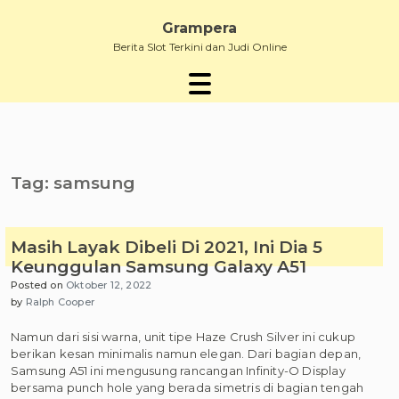
Skip
to
Grampera
content
Berita Slot Terkini dan Judi Online
Tag:
samsung
Masih Layak Dibeli Di 2021, Ini Dia 5
Keunggulan Samsung Galaxy A51
Posted on
Oktober 12, 2022
by
Ralph Cooper
Namun dari sisi warna, unit tipe Haze Crush Silver ini cukup
berikan kesan minimalis namun elegan. Dari bagian depan,
Samsung A51 ini mengusung rancangan Infinity-O Display
bersama punch hole yang berada simetris di bagian tengah