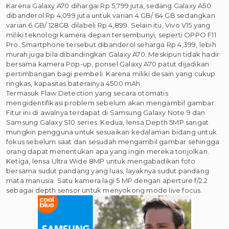
Karena Galaxy A70 dihargai Rp 5,799 juta, sedang Galaxy A50
dibanderol Rp 4,099 juta untuk varian 4 GB/ 64 GB sedangkan
varian 6 GB/ 128GB dilabeli Rp 4,899. Selain itu, Vivo V15 yang
miliki teknologi kamera depan tersembunyi, seperti OPPO F11
Pro. Smartphone tersebut dibanderol seharga Rp 4,399, lebih
murah juga bila dibandingkan Galaxy A70. Meskipun tidak hadir
bersama kamera Pop-up, ponsel Galaxy A70 patut dijadikan
pertimbangan bagi pembeli. Karena miliki desain yang cukup
ringkas, kapasitas baterainya 4500 mAh.
Termasuk Flaw Detection yang secara otomatis
mengidentifikasi problem sebelum akan mengambil gambar.
Fitur ini di awalnya terdapat di Samsung Galaxy Note 9 dan
Samsung Galaxy S10 series. Kedua, lensa Depth 5MP sangat
mungkin pengguna untuk sesuaikan kedalaman bidang untuk
fokus sebelum saat dan sesudah mengambil gambar sehingga
orang dapat menentukan apa yang ingin mereka tonjolkan.
Ketiga, lensa Ultra Wide 8MP untuk mengabadikan foto
bersama sudut pandang yang luas, layaknya sudut pandang
mata manusia. Satu kamera lagi 5 MP dengan aperture f/2.2
sebagai depth sensor untuk menyokong mode live focus.