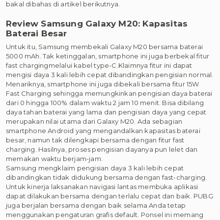
bakal dibahas di artikel berikutnya.
Review Samsung Galaxy M20: Kapasitas
Baterai Besar
Untuk itu, Samsung membekali Galaxy M20 bersama baterai
5000 mAh. Tak ketinggalan, smartphone ini juga berbekal fitur
fast chargingmelalui kabel type-C.Klaimnya fitur ini dapat
mengisi daya 3 kali lebih cepat dibandingkan pengisian normal.
Menariknya, smartphone ini juga dibekali bersama fitur 15W
Fast Charging sehingga memungkinkan pengisian daya baterai
dari 0 hingga 100% dalam waktu 2 jam 10 menit. Bisa dibilang
daya tahan baterai yang lama dan pengisian daya yang cepat
merupakan nilai utama dari Galaxy M20. Ada sebagian
smartphone Android yang mengandalkan kapasitas baterai
besar, namun tak dilengkapi bersama dengan fitur fast
charging. Hasilnya, proses pengisian dayanya pun lelet dan
memakan waktu berjam-jam.
Samsung mengklaim pengisian daya 3 kali lebih cepat
dibandingkan tidak didukung bersama dengan fast-charging.
Untuk kinerja laksanakan navigasi lantas membuka aplikasi
dapat dilakukan bersama dengan terlalu cepat dan baik. PUBG
juga berjalan bersama dengan baik selama Anda tetap
menggunakan pengaturan grafis default. Ponsel ini memang