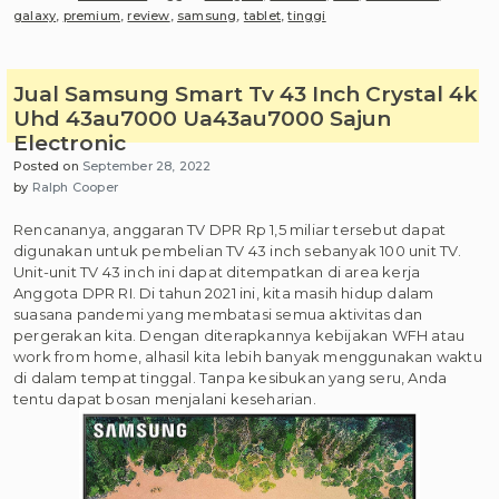
galaxy
,
premium
,
review
,
samsung
,
tablet
,
tinggi
Jual Samsung Smart Tv 43 Inch Crystal 4k
Uhd 43au7000 Ua43au7000 Sajun
Electronic
Posted on
September 28, 2022
by
Ralph Cooper
Rencananya, anggaran TV DPR Rp 1,5 miliar tersebut dapat
digunakan untuk pembelian TV 43 inch sebanyak 100 unit TV.
Unit-unit TV 43 inch ini dapat ditempatkan di area kerja
Anggota DPR RI. Di tahun 2021 ini, kita masih hidup dalam
suasana pandemi yang membatasi semua aktivitas dan
pergerakan kita. Dengan diterapkannya kebijakan WFH atau
work from home, alhasil kita lebih banyak menggunakan waktu
di dalam tempat tinggal. Tanpa kesibukan yang seru, Anda
tentu dapat bosan menjalani keseharian.