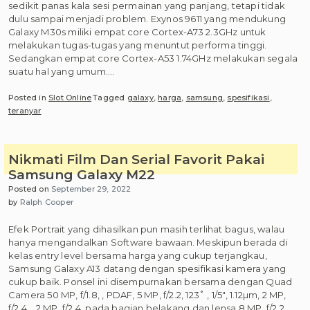
sedikit panas kala sesi permainan yang panjang, tetapi tidak
dulu sampai menjadi problem. Exynos 9611 yang mendukung
Galaxy M30s miliki empat core Cortex-A73 2.3GHz untuk
melakukan tugas-tugas yang menuntut performa tinggi.
Sedangkan empat core Cortex-A53 1.74GHz melakukan segala
suatu hal yang umum.…
Posted in
Slot Online
Tagged
galaxy
,
harga
,
samsung
,
spesifikasi
,
teranyar
Nikmati Film Dan Serial Favorit Pakai
Samsung Galaxy M22
Posted on
September 29, 2022
by
Ralph Cooper
Efek Portrait yang dihasilkan pun masih terlihat bagus, walau
hanya mengandalkan Software bawaan. Meskipun berada di
kelas entry level bersama harga yang cukup terjangkau,
Samsung Galaxy A13 datang dengan spesifikasi kamera yang
cukup baik. Ponsel ini disempurnakan bersama dengan Quad
Camera 50 MP, f/1.8, , PDAF, 5 MP, f/2.2, 123˚ , 1/5″, 1.12µm, 2 MP,
f/2.4, , 2 MP, f/2.4, pada bagian belakang dan lensa 8 MP, f/2.2,