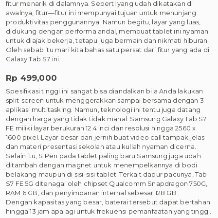
fitur menarik di dalamnya. Seperti yang udah dikatakan di
awalnya, fitur—fitur ini mempunyai tujuan untuk menunjang
produktivitas penggunannya. Namun begitu, layar yang luas,
didukung dengan performa andal, membuat tablet ini nyaman
untuk diajak bekerja, tetapu juga bermain dan nikmati hiburan.
Oleh sebab itu mari kita bahas satu persat dari fitur yang ada di
Galaxy Tab S7 ini.
Rp 499,000
Spesifikasi tinggi ini sangat bisa diandalkan bila Anda lakukan
split-screen untuk menggerakkan sampai bersama dengan 3
aplikasi multitasking. Namun, teknologi ini tentu juga datang
dengan harga yang tidak tidak mahal. Samsung Galaxy Tab S7
FE miliki layar berukuran 12.4 inci dan resolusi hingga 2560 x
1600 pixel. Layar besar dan jernih buat video call tampak jelas
dan materi presentasi sekolah atau kuliah nyaman dicerna.
Selain itu, S Pen pada tablet paling baru Samsung juga udah
ditambah dengan magnet untuk menempelkannya di bodi
belakang maupun di sisi-sisi tablet. Terkait dapur pacunya, Tab
S7 FE 5G ditenagai oleh chipset Qualcomm Snapdragon 750G,
RAM 6 GB, dan penyimpanan internal sebesar 128 GB .
Dengan kapasitas yang besar, baterai tersebut dapat bertahan
hingga 13 jam apalagi untuk frekuensi pemanfaatan yang tinggi.