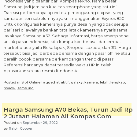
Indonesia yang dilansir dari Kompas Tekno. Nama besar
Samsung jadi jaminan kualitas smartphone yang satu ini.
Dari sisi performanya hp ini tetap mengusung chipset yang
sama dari seri sebelumnya yakni menggunakan Exynos 850.
Untuk konfigurasi kameranya punya desain yang tidak serupa
dari seri di awalnya bahkan tata letak kameranya nyaris sama
layaknya Samsung A32. Sebagai informasi, harga smartphone
untuk pasar Indonesia, kita kumpulkan berasal dari empat
market place yaitu Bukalapak, Shopee, Lazada, dan JD. Harga
tersebut bisa jadi berbeda bersama dengan pasar offline atau
beralih cocok bersama perkembangan trend di pasar.
Referensi harganya dapat tersedia waktu HP ini telah
dipasarkan secara resmi di Indonesia.…
Posted in
Slot Online
Tagged
atraktif
,
galaxy
,
kamera
,
lebih
,
lengkap
,
review
,
samsung
Harga Samsung A70 Bekas, Turun Jadi Rp
2 Jutaan Halaman All Kompas Com
Posted on
September 29, 2022
by
Ralph Cooper