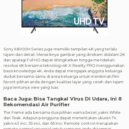
Sony X8000H Series juga memiliki tampilan 4K yang terlalu
tajam dan detail. Menariknya gambar yang direkam didalam 2K
dan apalagi Full HD dapat ditingkatkan hingga mendekati
resolusi 4K bersama teknologi 4K X-Reality PRO menggunakan
basis knowledge 4K. Anda dapat mengajak anggota keluarga
duduk bersama-sama di area keluarga untuk menikmati film
favorit pilihan anda dengan kualitas layar yang cerah dan tajam
juga tentunya view yang luas.
Baca Juga: Bisa Tangkal Virus Di Udara, Ini 8
Rekomendasi Air Purifier
The Frame ada bersama dua pilihan warna bezel, yakni White
dan Teak. Adapun pengguna dapat menentukan ukuran TV,
yakni 43 inci, 55 inci, dan 65 inci. Remote control merupakan
remote control universal untuk samsung anda di tempat