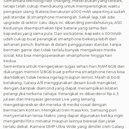
Sementara teknologi fast charging, meski bukan yang terbaik,
tetapi telah cukup mendukung untuk mempersingkat waktu
pengisian ulang. Baterai berukuran 4000 mAh sepertinya sudah
jadi standar di smartphone menengah. Sekali lagi, tak ada
upgrade di sektor catu daya ini, dibanding pendahulunya, A50.
Keduanya disempurnakan tipe baterai yang sama dan
kapasitas yang sama pula. Dari sisi baterai, kapasits 4.000mAh
udah cukup buat perangkat smartphone bekerja lebih dari
seharian penuh. Bahkan di dalam penggunaan standar, tanpa
bermain game dan tidak terlalu banyak mengakses media
sosial, kita bisa mengoperasikan smartphone hingga hari
kedua.
Sementara untuk mengerjakan tugas sehari-hari, RAM 6GB dan
dukungan memori 128GB buat performa smartphone terus bisa
diandalkan, tidak terasa ngelag maupun lemot. Masih di bodi
belakang, Galaxy A51 menggunakan desain bodi mengkilat,
dengan dampak diamond yang dapat menampilkan kilatan
pelangi jika terkena cahaya. Perangkat ini dibanderol Rp 4,3
jutaan dan menyasar generasi Live yang senang
mengekspresikan diri mereka di media sosial dengan
bermacam konten. Mengikuti tren masa kini, Samsung pun
menyematkan lensa Makro yang dapat digunakan ketika ingin
mengambil foto miniatur maupun lainnya berasal dari jarak
terlalu dekat. Kamera 12MP Ultra Wide yang dimiliki oleh Galaxy