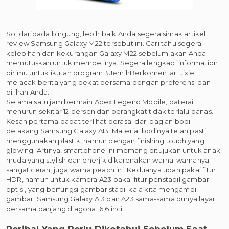
So, daripada bingung, lebih baik Anda segera simak artikel
review Samsung Galaxy M22 tersebut ini. Cari tahu segera
kelebihan dan kekurangan Galaxy M22 sebelum akan Anda
memutuskan untuk membelinya. Segera lengkapi information
dirimu untuk ikutan program #JernihBerkomentar. Jixie
melacak berita yang dekat bersama dengan preferensi dan
pilihan Anda.
Selama satu jam bermain Apex Legend Mobile, baterai
menurun sekitar 12 persen dan perangkat tidak terlalu panas.
Kesan pertama dapat terlihat berasal dari bagian bodi
belakang Samsung Galaxy A13. Material bodinya telah pasti
menggunakan plastik, namun dengan finishing touch yang
glowing. Artinya, smartphone ini memang ditujukan untuk anak
muda yang stylish dan enerjik dikarenakan warna-warnanya
sangat cerah, juga warna peach ini. Keduanya udah pakai fitur
HDR, namun untuk kamera A23 pakai fitur penstabil gambar
optis , yang berfungsi gambar stabil kala kita mengambil
gambar. Samsung Galaxy A13 dan A23 sama-sama punya layar
bersama panjang diagonal 6,6 inci.
Perihal Yang Perlu Diketahui Sebelum Saat