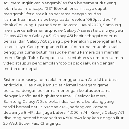
A51 memungkinkan pengambilan foto bersama sudut yang
lebih lebar mencapai 123°. Berkat lensa ini, saya dapat
mengambil foto area luas bersama dengan mudah.
Namun fitur ini cuma bekerja pada resolusi 1080p, video 4K
tidak di dukung. Liputan6.com, Jakarta – Awal 2020, Samsung
memperkenalkan smartphone Galaxy A series terbarunya yakni
Galaxy A71 dan Galaxy A51. Galaxy A51 hadir sebagai penerus
berasal dari Galaxy A50s yang diperkenalkan pertengahan th.
selanjutnya. Cara penggunan fitur ini pun amat mudah sekali,
pengguna cuma butuh masuk ke menu kamera dan memilih
menu Single Take. Dengan sekali sentuhan sistem perekaman
video ataupun pengambilan foto dapat dilakukan dengan
mudah dan cepat.
Sistem operasinya pun telah menggunakan One UI berbasis
Android 10. Hasilnya, kamu bisa nikmati beragam game
bersama dengan performa menengah ke atas bersama
dengan konfigurasi high-frame rate. Di sektor kamera,
Samsung Galaxy A10s dibekali dua kamera belakang yang
terdiri berasal dari 13 MP dan 2 MP, sedangkan kamera
depannya 8 MP, dan juga baterai 4.000 mAh. Kinerja Galaxy A71
disokong baterai berkapasitas 4.500mAh lengkap dengan fitur
25 Watt Super Fast Charging.…