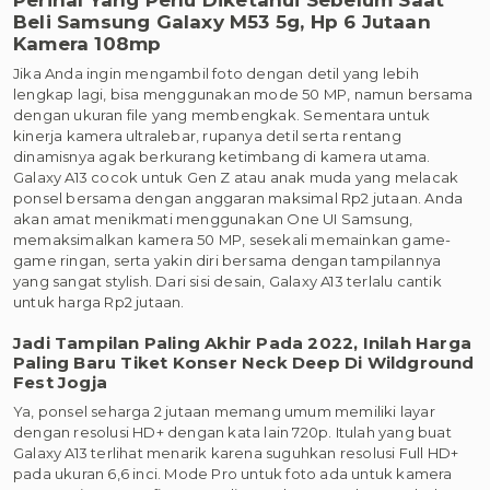
Beli Samsung Galaxy M53 5g, Hp 6 Jutaan
Kamera 108mp
Jika Anda ingin mengambil foto dengan detil yang lebih
lengkap lagi, bisa menggunakan mode 50 MP, namun bersama
dengan ukuran file yang membengkak. Sementara untuk
kinerja kamera ultralebar, rupanya detil serta rentang
dinamisnya agak berkurang ketimbang di kamera utama.
Galaxy A13 cocok untuk Gen Z atau anak muda yang melacak
ponsel bersama dengan anggaran maksimal Rp2 jutaan. Anda
akan amat menikmati menggunakan One UI Samsung,
memaksimalkan kamera 50 MP, sesekali memainkan game-
game ringan, serta yakin diri bersama dengan tampilannya
yang sangat stylish. Dari sisi desain, Galaxy A13 terlalu cantik
untuk harga Rp2 jutaan.
Jadi Tampilan Paling Akhir Pada 2022, Inilah Harga
Paling Baru Tiket Konser Neck Deep Di Wildground
Fest Jogja
Ya, ponsel seharga 2 jutaan memang umum memiliki layar
dengan resolusi HD+ dengan kata lain 720p. Itulah yang buat
Galaxy A13 terlihat menarik karena suguhkan resolusi Full HD+
pada ukuran 6,6 inci. Mode Pro untuk foto ada untuk kamera