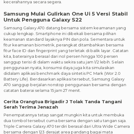
kecerahannya secara segera.
Samsung Mulai Gulirkan One Ui 5 Versi Stabil
Untuk Pengguna Galaxy S22
Samsung Galaxy A70 datang bersama sistem keamanan yang
cukup lengkap. Smartphone ini dibekali bersama pilihan
keamanan standard layaknya PIN dan pola. Sementara untuk
fitur keamanan biometrik, perangkat ditambahkan bersama
fitur face ID dan fingerprint yang terletak di balik layar. Catatan
kita, baterainya berasal dari nol persen hingga 100 persen
sanggup terisi di dalam waktu sekira satu jam 1/2 lebih. Selain
penggunaan nyata, konsumsi daya juga kita simulasikan
didalam aplikasi benchmark daya sintetis PC Mark (Wor 2.0
Battery Life). Berdasarkan aplikasi tersebut, Samsung Galaxy
A70 sanggup berjalan nonstop penggunaan bersama dengan
catatan baterai selama 15 jam 27 menit.
Cerita Orangtua Brigadir J Tolak Tanda Tangani
Serah Terima Jenazah
Penempatannya tetap sangat mungkin kita untuk membuka
dua tombol tersebut cuma bersama dengan satu tangan saja.
Triple Camera Galaxy A70 terdiri berasal dari Ultra Wide Camera
bersama dengan 123 derajat area pandang bagai mata