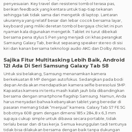
penyesuaian. Key travel dan resistensi tombol terasa pas,
berikan feedback yang kentara untuk tiap-tiap tekanan
sehingga tak tidak sama dari mengetik di laptop. Lantaran
ukurannya yang relatif besar dan lebar cocok bersama layar,
keyboard yang miliki deretan tombol bergaya chiclet ini pun
nyaman kala digunakan mengetik. Tablet ini turut dibekali
bersama pena stylus S Pen yang menjadi ciri khas perangkat
Samsung Galaxy Tab, berikut sepasang speaker stereo di sisi
kiri dan kanan bersama teknologi audio AKG dan Dolby Atmos.
Sajika Fitur Multitasking Lebih Baik, Android
12l Ada Di Seri Samsung Galaxy Tab S8
Untuk sisi belakang, Samsung menanamkan kamera
berkekuatan 8 MP dengan autofokus. Sedangkan pada bodi
depan Anda akan mendapatkan kamera selfie beresolusi 5MP.
Kapasitas kamera ini tentu masih kalah jauh bila dibandingkan
bersama dengan smartphone flagship Samsung. Namun, Anda
harus menyadari bahwa kebanyakan tablet yang beredar di
pasaran memang tidak “menjual” kamera. Galaxy Tab S7 FE 5G
bobotnya 608 gram dengan dimensi 185 x 284,8 x 6,3 mm
supaya cukup simple untuk dibawa secara portable, tidak
terlalu besar dan di tas kerja. Semua keunggulan tadi tentunya
tidak bisa dilakukan bersama dengan baik tanpa dukungan