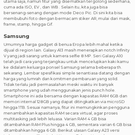
utama saja, namun fitur yang disematkan tergolong sederhana,
cuma ada ISO, EV , dan WB . Selain itu, kita juga bisa
bersenang-senang dengan mode Deco Pic. Di sini kita bisa
membubuhi foto dengan bermacam stiker AR, mulai dari mask,
frame, stamp, hingga Gif.
Samsung
Umumnya harga gadget di benua Eropa lebih mahal ketika
dijual di region lain. Galaxy A13 masih menerapkan notch Infinity
V yang jadi sarang untuk kamera selfie 8 MP. Seri Galaxy A10
telah jadi cara yang terjangkau untuk mencelupkan kaki kamu
ke didalam keluarga ponsel Samsung selama beberapa th.
sekarang. Lembar spesifikasi simple senantiasa datang dengan
harga yang lumrah dan komitmen pembaruan yang solid.
Tidak terlalu jadi permasalahan meski waktu ini banyak
smartphone yang udah menggunakan jenis punch hole.
Smartphone ini ada bersama dengan kapasitas RAM 6GB dan
memori internal 128GB yang dapat ditingkatkan via microSD
hingga 1TB. Sesuai namanya, fitur ini memungkinkan pengguna
menambahkan kapasitas RAM secara virtual, agar proses
multitasking jadi lebih leluasa. Varian RAM 4 GB bisa
ditambahkan RAM Plus hingga 4 GB, sementara varian 6 GB bisa
ditambahkan hingga 6 GB. Berikut ulasan Galaxy A23 versi