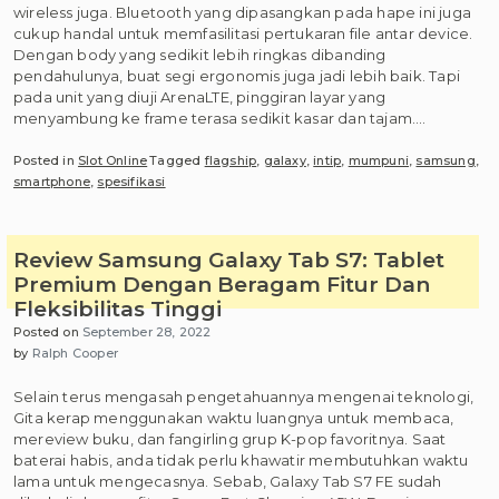
wireless juga. Bluetooth yang dipasangkan pada hape ini juga
cukup handal untuk memfasilitasi pertukaran file antar device.
Dengan body yang sedikit lebih ringkas dibanding
pendahulunya, buat segi ergonomis juga jadi lebih baik. Tapi
pada unit yang diuji ArenaLTE, pinggiran layar yang
menyambung ke frame terasa sedikit kasar dan tajam.…
Posted in
Slot Online
Tagged
flagship
,
galaxy
,
intip
,
mumpuni
,
samsung
,
smartphone
,
spesifikasi
Review Samsung Galaxy Tab S7: Tablet
Premium Dengan Beragam Fitur Dan
Fleksibilitas Tinggi
Posted on
September 28, 2022
by
Ralph Cooper
Selain terus mengasah pengetahuannya mengenai teknologi,
Gita kerap menggunakan waktu luangnya untuk membaca,
mereview buku, dan fangirling grup K-pop favoritnya. Saat
baterai habis, anda tidak perlu khawatir membutuhkan waktu
lama untuk mengecasnya. Sebab, Galaxy Tab S7 FE sudah