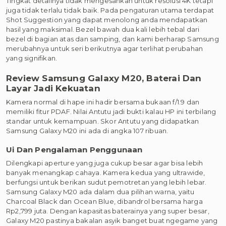
Tingkat detailnya tidak mengesankan untuk resolusi 4K tetapi
juga tidak terlalu tidak baik. Pada pengaturan utama terdapat
Shot Suggestion yang dapat menolong anda mendapatkan
hasil yang maksimal. Bezel bawah dua kali lebih tebal dari
bezel di bagian atas dan samping, dan kami berharap Samsung
merubahnya untuk seri berikutnya agar terlihat perubahan
yang signifikan.
Review Samsung Galaxy M20, Baterai Dan
Layar Jadi Kekuatan
Kamera normal di hape ini hadir bersama bukaan f/1.9 dan
memiliki fitur PDAF. Nilai Antutu jadi bukti kalau HP ini terbilang
standar untuk kemampuan. Skor Antutu yang didapatkan
Samsung Galaxy M20 ini ada di angka 107 ribuan.
Ui Dan Pengalaman Penggunaan
Dilengkapi aperture yang juga cukup besar agar bisa lebih
banyak menangkap cahaya. Kamera kedua yang ultrawide,
berfungsi untuk berikan sudut pemotretan yang lebih lebar.
Samsung Galaxy M20 ada dalam dua pilihan warna, yaitu
Charcoal Black dan Ocean Blue, dibandrol bersama harga
Rp2,799 juta. Dengan kapasitas baterainya yang super besar,
Galaxy M20 pastinya bakalan asyik banget buat ngegame yang