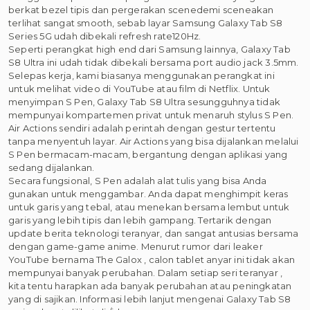
berkat bezel tipis dan pergerakan scenedemi sceneakan
terlihat sangat smooth, sebab layar Samsung Galaxy Tab S8
Series 5G udah dibekali refresh rate120Hz.
Seperti perangkat high end dari Samsung lainnya, Galaxy Tab
S8 Ultra ini udah tidak dibekali bersama port audio jack 3.5mm.
Selepas kerja, kami biasanya menggunakan perangkat ini
untuk melihat video di YouTube atau film di Netflix. Untuk
menyimpan S Pen, Galaxy Tab S8 Ultra sesungguhnya tidak
mempunyai kompartemen privat untuk menaruh stylus S Pen.
Air Actions sendiri adalah perintah dengan gestur tertentu
tanpa menyentuh layar. Air Actions yang bisa dijalankan melalui
S Pen bermacam-macam, bergantung dengan aplikasi yang
sedang dijalankan.
Secara fungsional, S Pen adalah alat tulis yang bisa Anda
gunakan untuk menggambar. Anda dapat menghimpit keras
untuk garis yang tebal, atau menekan bersama lembut untuk
garis yang lebih tipis dan lebih gampang. Tertarik dengan
update berita teknologi teranyar, dan sangat antusias bersama
dengan game-game anime. Menurut rumor dari leaker
YouTube bernama The Galox , calon tablet anyar ini tidak akan
mempunyai banyak perubahan. Dalam setiap seri teranyar ,
kita tentu harapkan ada banyak perubahan atau peningkatan
yang di sajikan. Informasi lebih lanjut mengenai Galaxy Tab S8