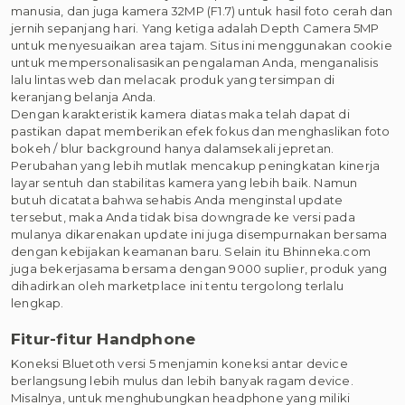
manusia, dan juga kamera 32MP (F1.7) untuk hasil foto cerah dan
jernih sepanjang hari. Yang ketiga adalah Depth Camera 5MP
untuk menyesuaikan area tajam. Situs ini menggunakan cookie
untuk mempersonalisasikan pengalaman Anda, menganalisis
lalu lintas web dan melacak produk yang tersimpan di
keranjang belanja Anda.
Dengan karakteristik kamera diatas maka telah dapat di
pastikan dapat memberikan efek fokus dan menghaslikan foto
bokeh / blur background hanya dalamsekali jepretan.
Perubahan yang lebih mutlak mencakup peningkatan kinerja
layar sentuh dan stabilitas kamera yang lebih baik. Namun
butuh dicatata bahwa sehabis Anda menginstal update
tersebut, maka Anda tidak bisa downgrade ke versi pada
mulanya dikarenakan update ini juga disempurnakan bersama
dengan kebijakan keamanan baru. Selain itu Bhinneka.com
juga bekerjasama bersama dengan 9000 suplier, produk yang
dihadirkan oleh marketplace ini tentu tergolong terlalu
lengkap.
Fitur-fitur Handphone
Koneksi Bluetoth versi 5 menjamin koneksi antar device
berlangsung lebih mulus dan lebih banyak ragam device.
Misalnya, untuk menghubungkan headphone yang miliki