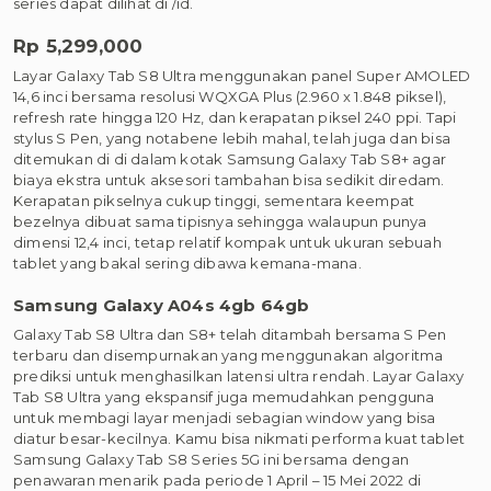
series dapat dilihat di /id.
Rp 5,299,000
Layar Galaxy Tab S8 Ultra menggunakan panel Super AMOLED
14,6 inci bersama resolusi WQXGA Plus (2.960 x 1.848 piksel),
refresh rate hingga 120 Hz, dan kerapatan piksel 240 ppi. Tapi
stylus S Pen, yang notabene lebih mahal, telah juga dan bisa
ditemukan di di dalam kotak Samsung Galaxy Tab S8+ agar
biaya ekstra untuk aksesori tambahan bisa sedikit diredam.
Kerapatan pikselnya cukup tinggi, sementara keempat
bezelnya dibuat sama tipisnya sehingga walaupun punya
dimensi 12,4 inci, tetap relatif kompak untuk ukuran sebuah
tablet yang bakal sering dibawa kemana-mana.
Samsung Galaxy A04s 4gb 64gb
Galaxy Tab S8 Ultra dan S8+ telah ditambah bersama S Pen
terbaru dan disempurnakan yang menggunakan algoritma
prediksi untuk menghasilkan latensi ultra rendah. Layar Galaxy
Tab S8 Ultra yang ekspansif juga memudahkan pengguna
untuk membagi layar menjadi sebagian window yang bisa
diatur besar-kecilnya. Kamu bisa nikmati performa kuat tablet
Samsung Galaxy Tab S8 Series 5G ini bersama dengan
penawaran menarik pada periode 1 April – 15 Mei 2022 di