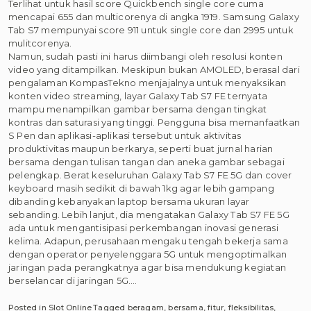
Terlihat untuk hasil score Quickbench single core cuma
mencapai 655 dan multicorenya di angka 1919. Samsung Galaxy
Tab S7 mempunyai score 911 untuk single core dan 2995 untuk
mulitcorenya.
Namun, sudah pasti ini harus diimbangi oleh resolusi konten
video yang ditampilkan. Meskipun bukan AMOLED, berasal dari
pengalaman KompasTekno menjajalnya untuk menyaksikan
konten video streaming, layar Galaxy Tab S7 FE ternyata
mampu menampilkan gambar bersama dengan tingkat
kontras dan saturasi yang tinggi. Pengguna bisa memanfaatkan
S Pen dan aplikasi-aplikasi tersebut untuk aktivitas
produktivitas maupun berkarya, seperti buat jurnal harian
bersama dengan tulisan tangan dan aneka gambar sebagai
pelengkap. Berat keseluruhan Galaxy Tab S7 FE 5G dan cover
keyboard masih sedikit di bawah 1kg agar lebih gampang
dibanding kebanyakan laptop bersama ukuran layar
sebanding. Lebih lanjut, dia mengatakan Galaxy Tab S7 FE 5G
ada untuk mengantisipasi perkembangan inovasi generasi
kelima. Adapun, perusahaan mengaku tengah bekerja sama
dengan operator penyelenggara 5G untuk mengoptimalkan
jaringan pada perangkatnya agar bisa mendukung kegiatan
berselancar di jaringan 5G.…
Posted in
Slot Online
Tagged
beragam
,
bersama
,
fitur
,
fleksibilitas
,