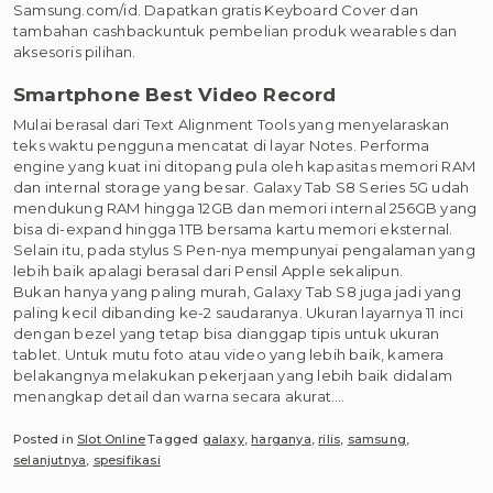
Samsung.com/id. Dapatkan gratis Keyboard Cover dan
tambahan cashbackuntuk pembelian produk wearables dan
aksesoris pilihan.
Smartphone Best Video Record
Mulai berasal dari Text Alignment Tools yang menyelaraskan
teks waktu pengguna mencatat di layar Notes. Performa
engine yang kuat ini ditopang pula oleh kapasitas memori RAM
dan internal storage yang besar. Galaxy Tab S8 Series 5G udah
mendukung RAM hingga 12GB dan memori internal 256GB yang
bisa di-expand hingga 1TB bersama kartu memori eksternal.
Selain itu, pada stylus S Pen-nya mempunyai pengalaman yang
lebih baik apalagi berasal dari Pensil Apple sekalipun.
Bukan hanya yang paling murah, Galaxy Tab S8 juga jadi yang
paling kecil dibanding ke-2 saudaranya. Ukuran layarnya 11 inci
dengan bezel yang tetap bisa dianggap tipis untuk ukuran
tablet. Untuk mutu foto atau video yang lebih baik, kamera
belakangnya melakukan pekerjaan yang lebih baik didalam
menangkap detail dan warna secara akurat.…
Posted in
Slot Online
Tagged
galaxy
,
harganya
,
rilis
,
samsung
,
selanjutnya
,
spesifikasi