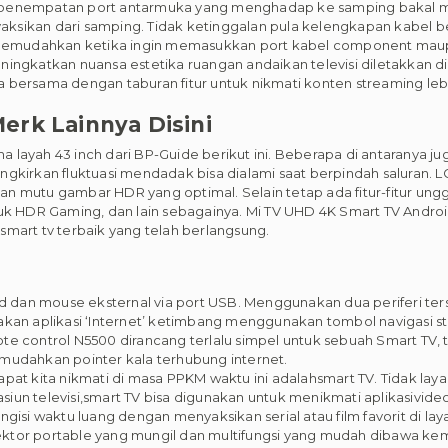
, penempatan port antarmuka yang menghadap ke samping bakal
ksikan dari samping. Tidak ketinggalan pula kelengkapan kabel 
ih memudahkan ketika ingin memasukkan port kabel component mau
ningkatkan nuansa estetika ruangan andaikan televisi diletakkan 
bersama dengan taburan fitur untuk nikmati konten streaming lebi
erk Lainnya Disini
layah 43 inch dari BP-Guide berikut ini. Beberapa di antaranya ju
gkirkan fluktuasi mendadak bisa dialami saat berpindah saluran. 
kan mutu gambar HDR yang optimal. Selain tetap ada fitur-fitur unggu
uk HDR Gaming, dan lain sebagainya. Mi TV UHD 4K Smart TV Androi
mart tv terbaik yang telah berlangsung.
dan mouse eksternal via port USB. Menggunakan dua periferi ter
n aplikasi ‘Internet’ ketimbang menggunakan tombol navigasi s
te control N5500 dirancang terlalu simpel untuk sebuah Smart TV, 
dahkan pointer kala terhubung internet.
at kita nikmati di masa PPKM waktu ini adalahsmart TV. Tidak layak
iun televisi,smart TV bisa digunakan untuk menikmati aplikasivid
isi waktu luang dengan menyaksikan serial atau film favorit di laya
ktor portable yang mungil dan multifungsi yang mudah dibawa kem