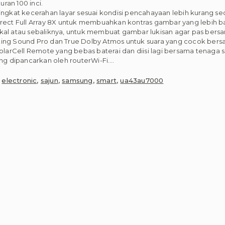
ran 100 inci.
tingkat kecerahan layar sesuai kondisi pencahayaan lebih kurang se
irect Full Array 8X untuk membuahkan kontras gambar yang lebih b
kal atau sebaliknya, untuk membuat gambar lukisan agar pas bersa
king Sound Pro dan True Dolby Atmos untuk suara yang cocok bers
arCell Remote yang bebas baterai dan diisi lagi bersama tenaga s
g dipancarkan oleh routerWi-Fi.…
,
electronic
,
sajun
,
samsung
,
smart
,
ua43au7000