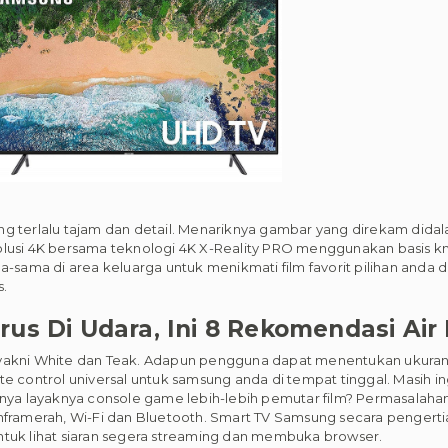
ng terlalu tajam dan detail. Menariknya gambar yang direkam dida
solusi 4K bersama teknologi 4K X-Reality PRO menggunakan basis 
ama di area keluarga untuk menikmati film favorit pilihan anda de
s.
rus Di Udara, Ini 8 Rekomendasi Air 
yakni White dan Teak. Adapun pengguna dapat menentukan ukuran TV
te control universal untuk samsung anda di tempat tinggal. Masih 
a layaknya console game lebih-lebih pemutar film? Permasalahan 
nframerah, Wi-Fi dan Bluetooth. Smart TV Samsung secara pengertia
a untuk lihat siaran segera streaming dan membuka browser.