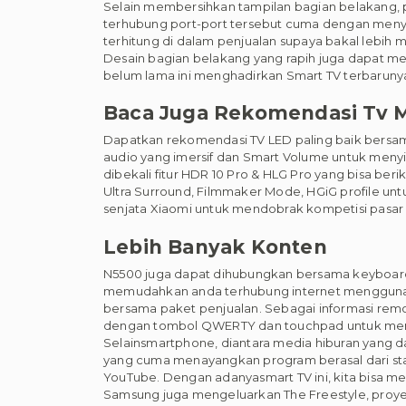
Selain membersihkan tampilan bagian belakang
terhubung port-port tersebut cuma dengan menya
terhitung di dalam penjualan supaya bakal leb
Desain bagian belakang yang rapih juga dapat me
belum lama ini menghadirkan Smart TV terbarunya 
Baca Juga Rekomendasi Tv M
Dapatkan rekomendasi TV LED paling baik bersama 
audio yang imersif dan Smart Volume untuk menyin
dibekali fitur HDR 10 Pro & HLG Pro yang bisa beri
Ultra Surround, Filmmaker Mode, HGiG profile unt
senjata Xiaomi untuk mendobrak kompetisi pasar s
Lebih Banyak Konten
N5500 juga dapat dihubungkan bersama keyboard 
memudahkan anda terhubung internet menggunaka
bersama paket penjualan. Sebagai informasi remo
dengan tombol QWERTY dan touchpad untuk memu
Selainsmartphone, diantara media hiburan yang dap
yang cuma menayangkan program berasal dari stas
YouTube. Dengan adanyasmart TV ini, kita bisa meng
Samsung juga mengeluarkan The Freestyle, proye