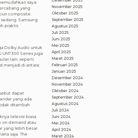
Desember 2025
 memudahkan saya
November 2025
bercabang yang
Oktober 2025
pun composite.
di sedang. Samsung
September 2025
h praktis.
Agustus 2025
Juli 2025
Juni 2025
Mei 2025
ga Dolby Audio untuk
April 2025
LG UN7300 Series juga
Maret 2025
lan lain, seperti
Februari 2025
d menjadi di antara
Januari 2025
Desember 2024
November 2024
Oktober 2024
sebut dapat
September 2024
tandar yang ada
Agustus 2024
tidak ditambah
Juli 2024
nya televisi biasa
Juni 2024
eo on demand atau
Mei 2024
r yang lebih besar.
April 2024
ana saja. The
Maret 2024