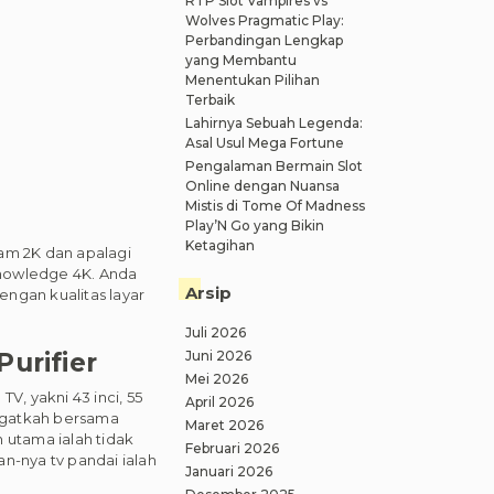
RTP Slot Vampires vs
Wolves Pragmatic Play:
Perbandingan Lengkap
yang Membantu
Menentukan Pilihan
Terbaik
Lahirnya Sebuah Legenda:
Asal Usul Mega Fortune
Pengalaman Bermain Slot
Online dengan Nuansa
Mistis di Tome Of Madness
Play’N Go yang Bikin
Ketagihan
lam 2K dan apalagi
knowledge 4K. Anda
Arsip
ngan kualitas layar
Juli 2026
Purifier
Juni 2026
Mei 2026
, yakni 43 inci, 55
April 2026
ingatkah bersama
Maret 2026
utama ialah tidak
Februari 2026
n-nya tv pandai ialah
Januari 2026