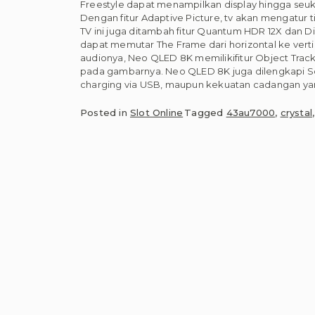
Freestyle dapat menampilkan display hingga seuku
Dengan fitur Adaptive Picture, tv akan mengatur 
TV ini juga ditambah fitur Quantum HDR 12X dan D
dapat memutar The Frame dari horizontal ke verti
audionya, Neo QLED 8K memilikifitur Object Trac
pada gambarnya. Neo QLED 8K juga dilengkapi Sol
charging via USB, maupun kekuatan cadangan yan
Posted in
Slot Online
Tagged
43au7000
,
crystal