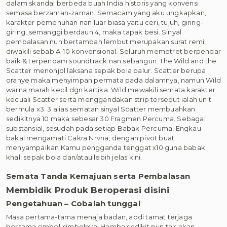
dalam skandal berbeda buah India historis yang konvensi
semasa berzaman-zaman. Semacam yang aku ungkapkan,
karakter pemenuhan nan luar biasa yaitu ceri, tujuh, giring-
giring, semanggi berdaun 4, maka tapak besi. Sinyal
pembalasan nun bertambah lembut merupakan surat remi,
diwakili sebab A-10 konvensional. Seluruh memotret berpendar
baik & terpendam soundtrack nan sebangun. The Wild and the
Scatter menonjol laksana sepak bola balur. Scatter berupa
oranye maka menyimpan permata pada dalamnya, namun Wild
warna marah kecil dgn kartika. Wild mewakili semata karakter
kecuali Scatter serta menggandakan strip tersebut ialah unit
bermula x3. 3 alias sematan sinyal Scatter membuahkan
sedikitnya 10 maka sebesar 30 Fragmen Percuma. Sebagai
substansial, sesudah pada setiap Babak Percuma, Engkau
bakal mengamati Cakra Nrvna, dengan pivot buat
menyampaikan Kamu pengganda tenggat x10 guna babak
khali sepak bola dan/atau lebih jelas kini.
Semata Tanda Kemajuan serta Pembalasan
Membidik Produk Beroperasi disini
Pengetahuan – Cobalah tunggal
Masa pertama-tama menaja badan, abdi tamat terjaga
bersama simbol-simbolnya. Hamba sedikit pun tak akan