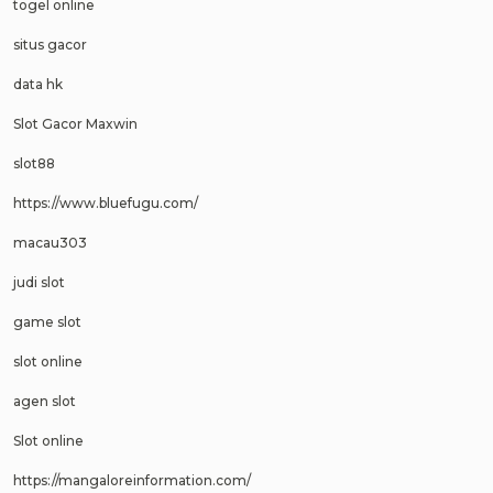
togel online
situs gacor
data hk
Slot Gacor Maxwin
slot88
https://www.bluefugu.com/
macau303
judi slot
game slot
slot online
agen slot
Slot online
https://mangaloreinformation.com/