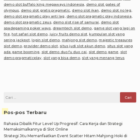
demo slot buffalo king megaways indonesia
,
demo slot gates of
olympus
,
demo slot gratis pragmatic
,
demo slot ikan
,
demo slot no leg
,
demo slot pragmatic play anti lag
,
demo slot pragmatic play indonesia
,
demo slot pragmatic zeus
,
demo slot rise of samurai
,
demo slot
spadegaming poker ways
,
dreamtech slot demo
,
game slot yang lagi on
fire
,
hot safari slot demo
,
juicy fruits demo slot
,
kumpulan slot yang
sering jackpot
,
login slot demo
,
mahjong slot demo
,
majestic treasures
slot demo
,
provider demo slot
,
situs judi slot akun demo
,
situs slot yang
ada game booming
,
slot demo duo fu duo cai
,
slot demo game
,
slot
demo pragmaticplay
,
slot yang bisa demo
,
slot yang menang terus
Cari
untuk:
Pos-pos Terbaru
Rahasia Dibalik Fitur Level Up Progresif: Cara Kerja dan Strategi
Memaksimalkannya di Slot Online
Strategi Jitu Memanfaatkan Event Scatter Hitam Mahjong Hoki di