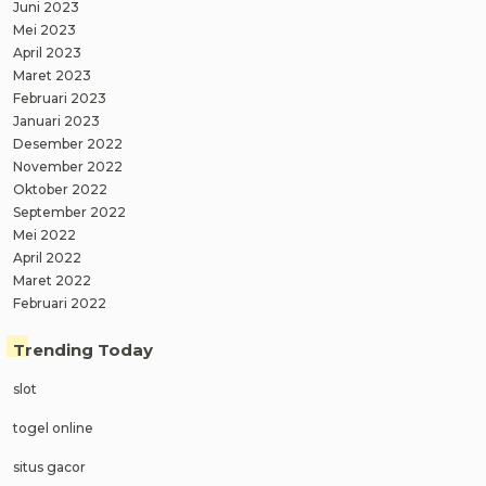
Juni 2023
Mei 2023
April 2023
Maret 2023
Februari 2023
Januari 2023
Desember 2022
November 2022
Oktober 2022
September 2022
Mei 2022
April 2022
Maret 2022
Februari 2022
Trending Today
slot
togel online
situs gacor