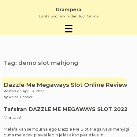
Skip
to
Grampera
content
Berita Slot Terkini dan Judi Online
Tag:
demo slot mahjong
Dazzle Me Megaways Slot Online Review
Posted on
April 9, 2023
by
Ralph Cooper
Tafsiran DAZZLE ME MEGAWAYS SLOT 2022
Menarik!
Melafalkan sempurna ego Dazzle Me Slot Megaways menyigi
guna melacak piawai lebih jelas akan peristiwa ini.