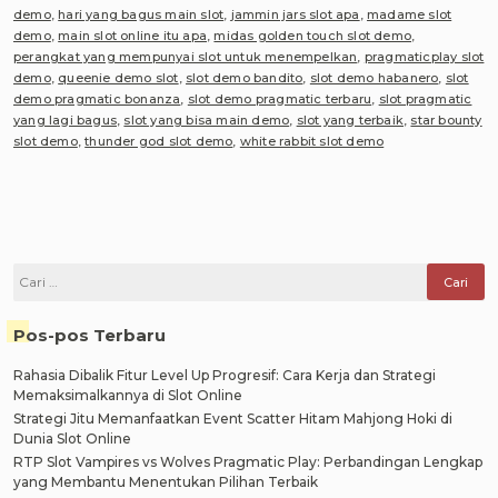
demo
,
hari yang bagus main slot
,
jammin jars slot apa
,
madame slot
demo
,
main slot online itu apa
,
midas golden touch slot demo
,
perangkat yang mempunyai slot untuk menempelkan
,
pragmaticplay slot
demo
,
queenie demo slot
,
slot demo bandito
,
slot demo habanero
,
slot
demo pragmatic bonanza
,
slot demo pragmatic terbaru
,
slot pragmatic
yang lagi bagus
,
slot yang bisa main demo
,
slot yang terbaik
,
star bounty
slot demo
,
thunder god slot demo
,
white rabbit slot demo
Cari
untuk:
Pos-pos Terbaru
Rahasia Dibalik Fitur Level Up Progresif: Cara Kerja dan Strategi
Memaksimalkannya di Slot Online
Strategi Jitu Memanfaatkan Event Scatter Hitam Mahjong Hoki di
Dunia Slot Online
RTP Slot Vampires vs Wolves Pragmatic Play: Perbandingan Lengkap
yang Membantu Menentukan Pilihan Terbaik