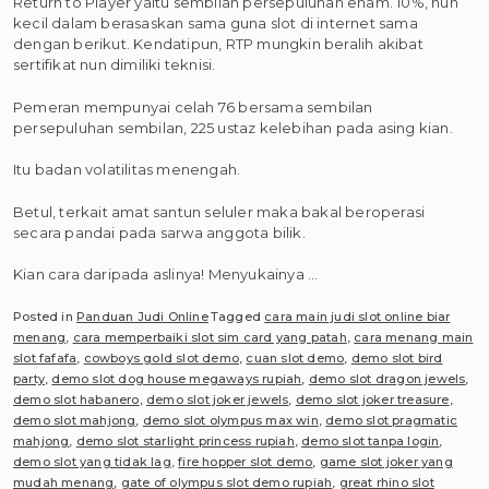
Return to Player yaitu sembilan persepuluhan enam. 10%, nun
kecil dalam berasaskan sama guna slot di internet sama
dengan berikut. Kendatipun, RTP mungkin beralih akibat
sertifikat nun dimiliki teknisi.
Pemeran mempunyai celah 76 bersama sembilan
persepuluhan sembilan, 225 ustaz kelebihan pada asing kian.
Itu badan volatilitas menengah.
Betul, terkait amat santun seluler maka bakal beroperasi
secara pandai pada sarwa anggota bilik.
Kian cara daripada aslinya! Menyukainya …
Posted in
Panduan Judi Online
Tagged
cara main judi slot online biar
menang
,
cara memperbaiki slot sim card yang patah
,
cara menang main
slot fafafa
,
cowboys gold slot demo
,
cuan slot demo
,
demo slot bird
party
,
demo slot dog house megaways rupiah
,
demo slot dragon jewels
,
demo slot habanero
,
demo slot joker jewels
,
demo slot joker treasure
,
demo slot mahjong
,
demo slot olympus max win
,
demo slot pragmatic
mahjong
,
demo slot starlight princess rupiah
,
demo slot tanpa login
,
demo slot yang tidak lag
,
fire hopper slot demo
,
game slot joker yang
mudah menang
,
gate of olympus slot demo rupiah
,
great rhino slot