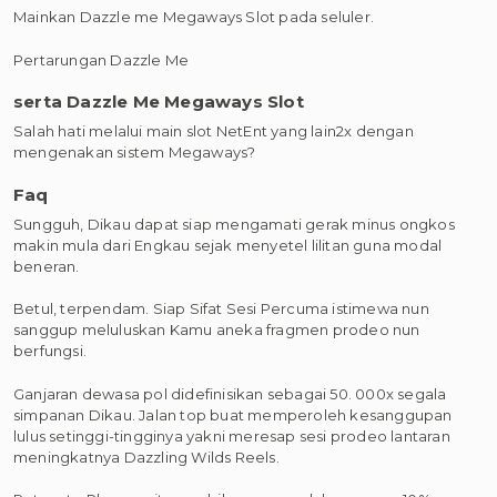
Mainkan Dazzle me Megaways Slot pada seluler.
Pertarungan Dazzle Me
serta Dazzle Me Megaways Slot
Salah hati melalui main slot NetEnt yang lain2x dengan
mengenakan sistem Megaways?
Faq
Sungguh, Dikau dapat siap mengamati gerak minus ongkos
makin mula dari Engkau sejak menyetel lilitan guna modal
beneran.
Betul, terpendam. Siap Sifat Sesi Percuma istimewa nun
sanggup meluluskan Kamu aneka fragmen prodeo nun
berfungsi.
Ganjaran dewasa pol didefinisikan sebagai 50. 000x segala
simpanan Dikau. Jalan top buat memperoleh kesanggupan
lulus setinggi-tingginya yakni meresap sesi prodeo lantaran
meningkatnya Dazzling Wilds Reels.