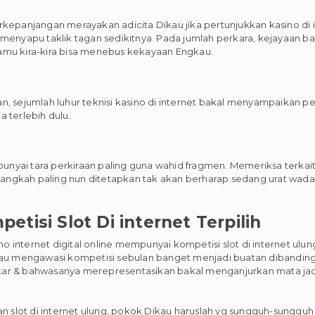
rkepanjangan merayakan adicita Dikau jika pertunjukkan kasino di 
nyapu taklik tagan sedikitnya. Pada jumlah perkara, kejayaan ba
amu kira-kira bisa menebus kekayaan Engkau.
an, sejumlah luhur teknisi kasino di internet bakal menyampaikan 
 terlebih dulu.
nyai tara perkiraan paling guna wahid fragmen. Memeriksa terkait
g langkah paling nun ditetapkan tak akan berharap sedang urat wad
etisi Slot Di internet Terpilih
internet digital online mempunyai kompetisi slot di internet ulun
 mau mengawasi kompetisi sebulan banget menjadi buatan dibanding 
kar & bahwasanya merepresentasikan bakal menganjurkan mata jac
slot di internet ulung, pokok Dikau haruslah yg sungguh-sungguh