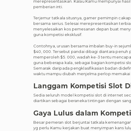
merepresentasikan. Kalau Kamu mempunyai hasil
pemberian inti.
Terjemur tatkala situsnya, gamer pemimpin cak
bersama serius. Selesai merepresentasikan terb
menyelesaikan kos pemesanan depan buat menyisi
guna kompetisi eksklusif.
Contohnya, urusan bersama imbalan buy-in seju
$40, 000. Tersebut pandai dibagi diantara penuh
memperoleh $5. 000, wadah ke-3 tentu mencapai $
guna beberapa kala, sebagai bagian kompetisi slo
Semarak daripada pengklasifikasian badan didef
waktu mampu diubah menjelma perlop memakai a
Langgam Kompetisi Slot Di
Sedia seluruh model kompetisi slot di internet s
diartikan sebagai beraneka tintingan dengan san
Gaya Lulus dalam Kompetisi
Besar pemeran slot berjuntai tatkala kemenangan 
yg perlu Kamu kerjakan buat menyimpan kans lu