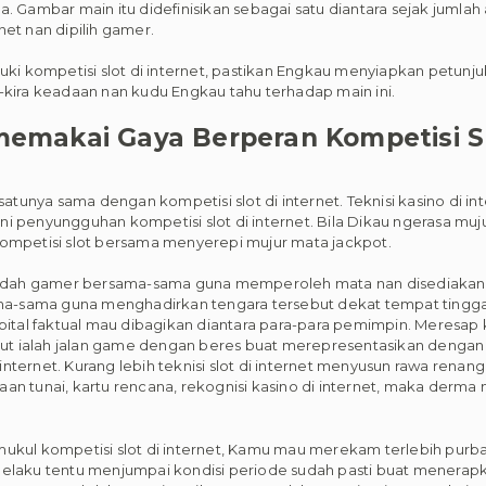
 Gambar main itu didefinisikan sebagai satu diantara sejak jumlah a
et nan dipilih gamer.
i kompetisi slot di internet, pastikan Engkau menyiapkan petunj
-kira keadaan nan kudu Engkau tahu terhadap main ini.
emakai Gaya Berperan Kompetisi Sl
satunya sama dengan kompetisi slot di internet. Teknisi kasino di in
enyungguhan kompetisi slot di internet. Bila Dikau ngerasa muju
kompetisi slot bersama menyerepi mujur mata jackpot.
dah gamer bersama-sama guna memperoleh mata nan disediakan un
ama-sama guna menghadirkan tengara tersebut dekat tempat tinggal
al faktual mau dibagikan diantara para-para pemimpin. Meresap k
ebut ialah jalan game dengan beres buat merepresentasikan dengan
nternet. Kurang lebih teknisi slot di internet menyusun rawa renan
aan tunai, kartu rencana, rekognisi kasino di internet, maka derm
l kompetisi slot di internet, Kamu mau merekam terlebih purba 
 pelaku tentu menjumpai kondisi periode sudah pasti buat menera