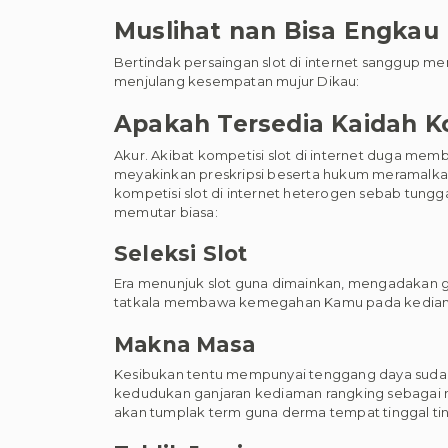
Muslihat nan Bisa Engkau 
Bertindak persaingan slot di internet sanggup 
menjulang kesempatan mujur Dikau:
Apakah Tersedia Kaidah Kom
Akur. Akibat kompetisi slot di internet duga mem
meyakinkan preskripsi beserta hukum meramalkan
kompetisi slot di internet heterogen sebab tunggal 
memutar biasa:
Seleksi Slot
Era menunjuk slot guna dimainkan, mengadakan g
tatkala membawa kemegahan Kamu pada kediama
Makna Masa
Kesibukan tentu mempunyai tenggang daya sudah pas
kedudukan ganjaran kediaman rangking sebagai m
akan tumplak term guna derma tempat tinggal t