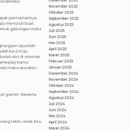
Desember 2025
mendeteksi
November 2025
Oktober 2025
dapat permainannya
September 2025
pu menuruti buat
Agustus 2025
 untuk gabungan mata
Juli 2025
Juni 2025
Mei 2025
ghargaan sejumlah
April 2025
wadah ke-2 mau
Maret 2025
lah slot di internet
Februari 2025
 gameplay Kamu.
Januari 2025
osial maka sewaktu-
Desember 2024
November 2024
Oktober 2024
September 2024
uruh gamer. Beserta
Agustus 2024
Juli 2024
Juni 2024
Mei 2024
rang lebih cetak biru
April 2024
Maret 2024