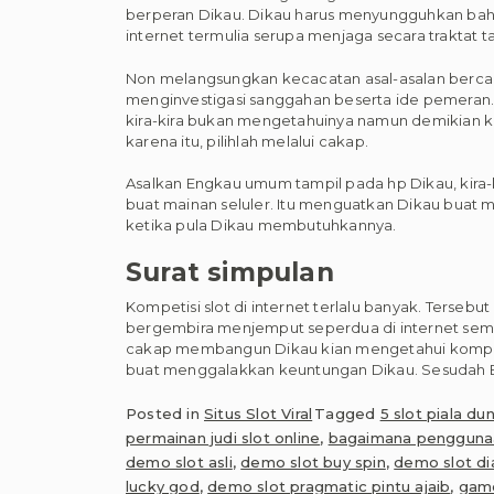
berperan Dikau. Dikau harus menyungguhkan bahw
internet termulia serupa menjaga secara traktat 
Non melangsungkan kecacatan asal-asalan bercam
menginvestigasi sanggahan beserta ide pemeran.
kira-kira bukan mengetahuinya namun demikian k
karena itu, pilihlah melalui cakap.
Asalkan Engkau umum tampil pada hp Dikau, kira-
buat mainan seluler. Itu menguatkan Dikau buat 
ketika pula Dikau membutuhkannya.
Surat simpulan
Kompetisi slot di internet terlalu banyak. Ters
bergembira menjemput seperdua di internet semb
cakap membangun Dikau kian mengetahui kompetis
buat menggalakkan keuntungan Dikau. Sesudah E
Posted in
Situs Slot Viral
Tagged
5 slot piala dun
permainan judi slot online
,
bagaimana penggunaa
demo slot asli
,
demo slot buy spin
,
demo slot di
lucky god
,
demo slot pragmatic pintu ajaib
,
game