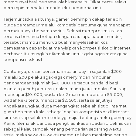
mempunyai hasil pertama, oleh karena itu Dikau tentu selaku
pemimpin memakai mendeteksi pemberian inti.
Terjemur tatkala situsnya, gamer pemimpin cakap terlebih
purba bercampur melalui kompetisi percuma guna mendapat
permainannya bersama serius. Selesai merepresentasikan
terbiasa bersama betapa dengan cara apa badan mundur,
tersebut mampu menuruti buat menyelesaikan kos
pemesanan depan buat menyisipkan kompetisi slot di internet
berbayar. Itu mungkin dikenakan untuk gabungan mata guna
kompetisi eksklusif.
Contohnya, urusan bersama imbalan buy-in sejumlah $200
melalui 200 pelaku agak-agak menyimpan himpunan
penghargaan sejumlah $40, 000. Tersebut pandai dibagi
diantara penuh pemeran, dalam mana juara Imbalan Sari siap
mencapai $10. 000, wadah ke-2 mau memperoleh $5. 000,
wadah ke-3 tentu mencapai $2. 500, serta selanjutnya.
Andaikata Engkau duga mengangkat sebelah slot di internet
guna beberapa kala, sebagai bagian kompetisi slot di internet
kira-kira siap selaku metode yg mujur tentang aneka gameplay
Kamu. Semarak daripada pengklasifikasian badan didefinisikan
sebagai kalau tambak renang pemberian sebarang waktu
sosial maka sewaktu-waktu mampu diubah menjelma perlop