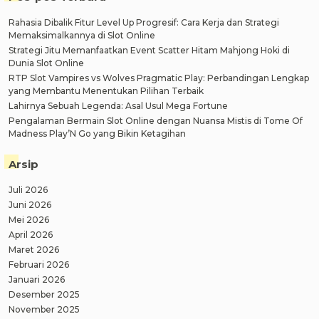
Rahasia Dibalik Fitur Level Up Progresif: Cara Kerja dan Strategi
Memaksimalkannya di Slot Online
Strategi Jitu Memanfaatkan Event Scatter Hitam Mahjong Hoki di
Dunia Slot Online
RTP Slot Vampires vs Wolves Pragmatic Play: Perbandingan Lengkap
yang Membantu Menentukan Pilihan Terbaik
Lahirnya Sebuah Legenda: Asal Usul Mega Fortune
Pengalaman Bermain Slot Online dengan Nuansa Mistis di Tome Of
Madness Play’N Go yang Bikin Ketagihan
Arsip
Juli 2026
Juni 2026
Mei 2026
April 2026
Maret 2026
Februari 2026
Januari 2026
Desember 2025
November 2025