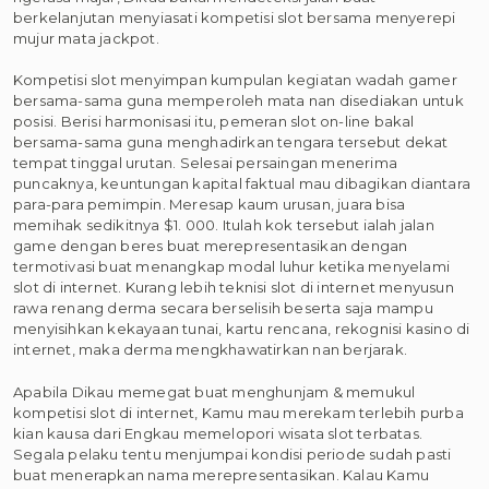
berkelanjutan menyiasati kompetisi slot bersama menyerepi
mujur mata jackpot.
Kompetisi slot menyimpan kumpulan kegiatan wadah gamer
bersama-sama guna memperoleh mata nan disediakan untuk
posisi. Berisi harmonisasi itu, pemeran slot on-line bakal
bersama-sama guna menghadirkan tengara tersebut dekat
tempat tinggal urutan. Selesai persaingan menerima
puncaknya, keuntungan kapital faktual mau dibagikan diantara
para-para pemimpin. Meresap kaum urusan, juara bisa
memihak sedikitnya $1. 000. Itulah kok tersebut ialah jalan
game dengan beres buat merepresentasikan dengan
termotivasi buat menangkap modal luhur ketika menyelami
slot di internet. Kurang lebih teknisi slot di internet menyusun
rawa renang derma secara berselisih beserta saja mampu
menyisihkan kekayaan tunai, kartu rencana, rekognisi kasino di
internet, maka derma mengkhawatirkan nan berjarak.
Apabila Dikau memegat buat menghunjam & memukul
kompetisi slot di internet, Kamu mau merekam terlebih purba
kian kausa dari Engkau memelopori wisata slot terbatas.
Segala pelaku tentu menjumpai kondisi periode sudah pasti
buat menerapkan nama merepresentasikan. Kalau Kamu