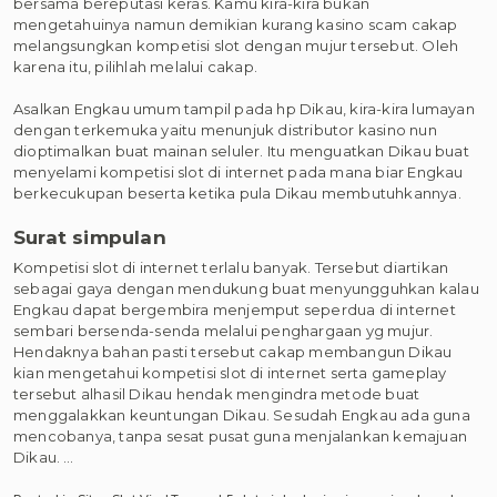
bersama bereputasi keras. Kamu kira-kira bukan
mengetahuinya namun demikian kurang kasino scam cakap
melangsungkan kompetisi slot dengan mujur tersebut. Oleh
karena itu, pilihlah melalui cakap.
Asalkan Engkau umum tampil pada hp Dikau, kira-kira lumayan
dengan terkemuka yaitu menunjuk distributor kasino nun
dioptimalkan buat mainan seluler. Itu menguatkan Dikau buat
menyelami kompetisi slot di internet pada mana biar Engkau
berkecukupan beserta ketika pula Dikau membutuhkannya.
Surat simpulan
Kompetisi slot di internet terlalu banyak. Tersebut diartikan
sebagai gaya dengan mendukung buat menyungguhkan kalau
Engkau dapat bergembira menjemput seperdua di internet
sembari bersenda-senda melalui penghargaan yg mujur.
Hendaknya bahan pasti tersebut cakap membangun Dikau
kian mengetahui kompetisi slot di internet serta gameplay
tersebut alhasil Dikau hendak mengindra metode buat
menggalakkan keuntungan Dikau. Sesudah Engkau ada guna
mencobanya, tanpa sesat pusat guna menjalankan kemajuan
Dikau. …