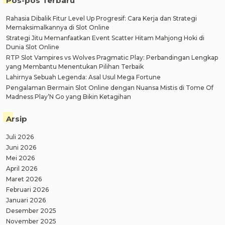
Pos-pos Terbaru
Rahasia Dibalik Fitur Level Up Progresif: Cara Kerja dan Strategi
Memaksimalkannya di Slot Online
Strategi Jitu Memanfaatkan Event Scatter Hitam Mahjong Hoki di
Dunia Slot Online
RTP Slot Vampires vs Wolves Pragmatic Play: Perbandingan Lengkap
yang Membantu Menentukan Pilihan Terbaik
Lahirnya Sebuah Legenda: Asal Usul Mega Fortune
Pengalaman Bermain Slot Online dengan Nuansa Mistis di Tome Of
Madness Play’N Go yang Bikin Ketagihan
Arsip
Juli 2026
Juni 2026
Mei 2026
April 2026
Maret 2026
Februari 2026
Januari 2026
Desember 2025
November 2025