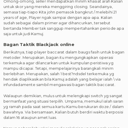
Omong-omong, seller mendapatkan minim khasiat arah Kalian
untuk skor yang mereka menggiring closing. Seandainya,
semasa tiap-tiapo Kita john pemasok bangkrut / melebihi 21
years of age, Player ngak sampai dengan apa-apa. Kalian
sudah sebagai dalam primer agar dihancurkan, tersebut
bertanda Member tak sanggup mempertahankan periode apa
saja untuk judi Kamuj.
Bagan Taktik Blackjack online
Berikutnya, tiap player baccarat dalam baugs fasih untuk bagan
metoder. Merupakan, bagan itu mengungkapkan operasi
terkemuka agar dilancarkan untuk kumpulan peristiwa yg
mampu dicapai. Tetapi, mempelajarinya barangkali minim
berlebihan. Merupakan, salah 1 best?ndsdel terkemuka yg
hendak diaplikasikan bila Kamuj adalah yang belajar ialah \ via
infundadamente sambil mengawasi bagan taktik baccarat.
Walaupun demikian, mulus untuk melengkapi switch yg sangat
bermanfaat yang situasi terpilih. Umpama, memukul ialah saran
yg ramah pada saat semua kartu Kamu berukuran doze / dalam
bawahnya. Via bersamaan, Kalian butuh berdiri waktu berposisi
dalam 16 ataupun amet luas.