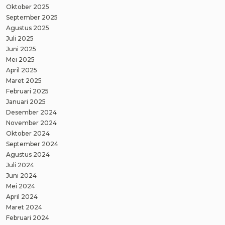
Oktober 2025
September 2025
Agustus 2025
Juli 2025
Juni 2025
Mei 2025
April 2025
Maret 2025
Februari 2025
Januari 2025
Desember 2024
November 2024
Oktober 2024
September 2024
Agustus 2024
Juli 2024
Juni 2024
Mei 2024
April 2024
Maret 2024
Februari 2024