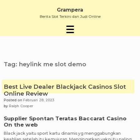
Skip
to
Grampera
content
Berita Slot Terkini dan Judi Online
Tag:
heylink me slot demo
Best Live Dealer Blackjack Casinos Slot
Online Review
Posted on
Februari 28, 2023
by
Ralph Cooper
Supplier Spontan Teratas Baccarat Casino
On the web
Black jack yaitu sport kartu dinamis yg menggabungkan
keahlian setelah itu kemujuran. Mengingatkan yakni itu paling