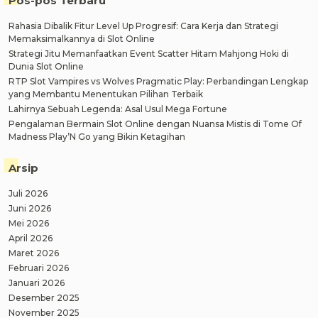
Pos-pos Terbaru
Rahasia Dibalik Fitur Level Up Progresif: Cara Kerja dan Strategi
Memaksimalkannya di Slot Online
Strategi Jitu Memanfaatkan Event Scatter Hitam Mahjong Hoki di
Dunia Slot Online
RTP Slot Vampires vs Wolves Pragmatic Play: Perbandingan Lengkap
yang Membantu Menentukan Pilihan Terbaik
Lahirnya Sebuah Legenda: Asal Usul Mega Fortune
Pengalaman Bermain Slot Online dengan Nuansa Mistis di Tome Of
Madness Play’N Go yang Bikin Ketagihan
Arsip
Juli 2026
Juni 2026
Mei 2026
April 2026
Maret 2026
Februari 2026
Januari 2026
Desember 2025
November 2025