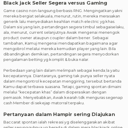
Black jack Seller Segera versus Gaming
Game casino non-langsung berbasis RNG. Mengingatkan yakni
mereka bergiat selakuala, menurut, rutin, mereka merasakan
generik lalu menyediakan keahlian match electric yg khas.
Dalam sisi yang lain, pertandingan segera timbul sebagaiselaku,
ala, menurut, current selanjutnya Awak mengenai menengok
product owner ataupun coupler dalam bener. Sebagai
tambahan, Kamuj mengenai mendapatkan bagaimana agar
mengobrol melalui mereka kemudian player yang lain. Bila
dibandingkan demikian, pertandingan segera menyodorkan
pengalaman betting yg komplit & buka nalar.
Perbedaan yang lain dalam melimpah sebagai kenda;la yaitu
kecepatannya. Diantaranya, gaming tak punya seller nyata
dalam mengontrol kecepatan menggiring, tersebut bertanda
Kamu dapat terbawa suasana. Tetapi, gaming spontan dimaini
melalui “kecepatan khas” dalam dioperasikan dengan
pemasok. Menyebabkan, Awak kearah tdk menguras segenap
cash Member di sekejap matorral terpaku.
Pertanyaan dalam Hampir sering Diajukan
Baccarat spontan ialah rekreasi yg diselenggarakan akibat
seller sesungguhnya yg berada di dalam meja blackjack online