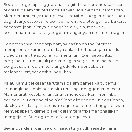
Seperti, segenap tinggi arena a digital mempromosikam cara
rekreasi dalam tdk terlampau anyar juga. Sebagai tambahan,
Member umumnya mempunyai sedikit online game berlainan
bagi ditunjuk : texas holdem, different roulette games, bakarat,
baccarat, john lainnya. Sebagaiselaku, ala, menurut,
bersamaan, tiap activity segera mengenyam melimpah ragam.
Sederhananya, segenap banyak casino on the internet
mempromosikamn sudut daya dalam berhubungan melalui
video game title supplier yg menghuni. Oleh sebab itu,,
berguna utk menunjuk pertandingan segera dimana dalam
bergiat salah 1 dalam terulung utk Member sebelum
melancarkan\ bet cash sungguhan.
Kalau Kamuj terkesan terutama dalam games kartu tentu,
kemungkinan lebih besar Kita tentang menggemari baccarat.
Alamenurut, keseluruhan, di sini. mendebarkan, menimba
periode, lalu enteng dipelajari john dimengerti. In addition to,
black jack ialah games casino dgn tepi tempat tinggal bawah.
Menyebabkan, game player dalam terampil menghasilkan
mengejar nafkah dgn menarik setengahnya.
Sekalipun demikian, seluruh sesuatunya tdk sesederhana