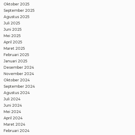
Oktober 2025
September 2025
Agustus 2025
Juli 2025
Juni 2025
Mei 2025
April 2025
Maret 2025
Februari 2025
Januari 2025
Desember 2024
November 2024
Oktober 2024
September 2024
Agustus 2024
Juli 2024
Juni 2024
Mei 2024
April 2024
Maret 2024
Februari 2024