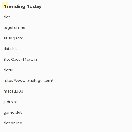
Trending Today
slot
togel online
situs gacor
data hk
Slot Gacor Maxwin
slot88
https://www.bluefugu.com/
macau303
judi slot
game slot
slot online